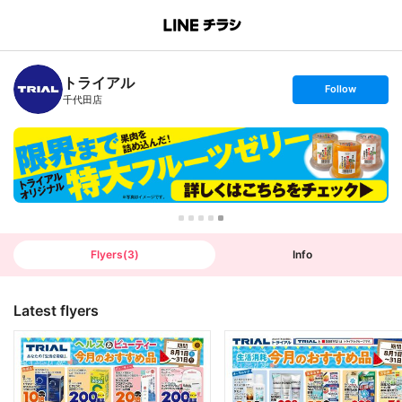
B
r
a
n
トライアル
c
s
Follow
h
e
千代田店
T
t
o
f
p
o
l
l
o
w
Flyers
(
3
)
Info
Latest flyers