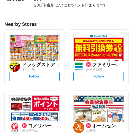
200円(税別)ごとに1ポイント貯まります!
Nearby Stores
ドラッグストアモリ
ファミリーマート
千代田店
みやき西島
s
s
Follow
Follow
e
e
t
t
f
f
o
o
l
l
l
l
o
o
w
w
コメリハード&グリーン
ホームセンター グッデイ
佐賀神埼店
上峰店