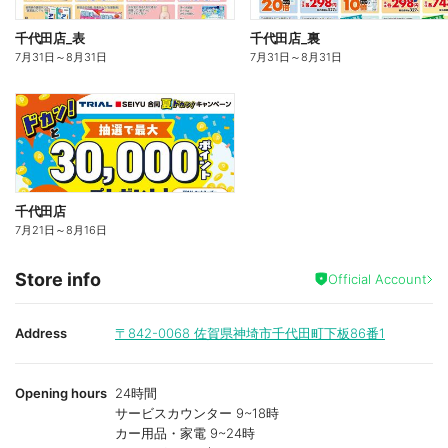
千代田店_表
千代田店_裏
7月31日
～
8月31日
7月31日
～
8月31日
千代田店
7月21日
～
8月16日
Store info
Official Account
Address
〒842-0068
佐賀県神埼市千代田町下板86番1
Opening hours
24時間
サービスカウンター 9~18時
カー用品・家電 9~24時