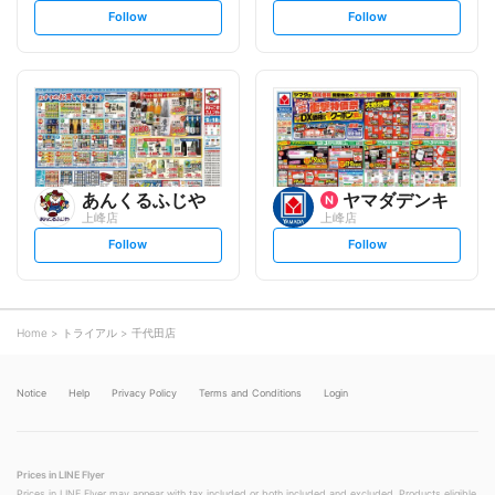
s
s
Follow
Follow
e
e
t
t
f
f
o
o
l
l
l
l
o
o
w
w
あんくるふじや
ヤマダデンキ
上峰店
上峰店
s
s
Follow
Follow
e
e
t
t
f
f
o
o
l
l
l
l
o
o
Home
トライアル
千代田店
w
w
Notice
Help
Privacy Policy
Terms and Conditions
Login
Prices in LINE Flyer
Prices in LINE Flyer may appear with tax included or both included and excluded. Products eligible