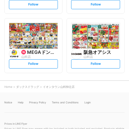
s
s
Follow
Follow
e
e
t
t
f
f
o
o
l
l
l
l
o
o
w
w
MEGAドン・キホーテ
阪急オアシス
山科店
山科店
s
s
Follow
Follow
e
e
t
t
f
f
o
o
l
l
l
l
o
o
Home
ダックスドラッグ
イオンタウン山科椥辻店
w
w
Notice
Help
Privacy Policy
Terms and Conditions
Login
Prices in LINE Flyer
Prices in LINE Flyer may appear with tax included or both included and excluded. Products eligible