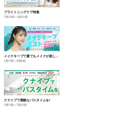
ブライトニングケア特集
7月25日
～
8月31日
メイクキープで夏でもメイクが楽しくなる!
7月17日
～
9月6日
クナイプで素敵なバスタイムを!
7月17日
～
7月31日