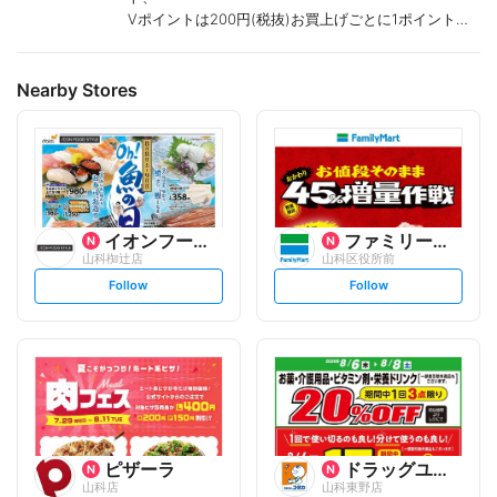
Vポイントは200円(税抜)お買上げごとに1ポイント進
呈致します。
ポイントが付かない商品もございます。
Nearby Stores
イオンフードスタイル
ファミリーマート
山科椥辻店
山科区役所前
s
s
Follow
Follow
e
e
t
t
f
f
o
o
l
l
l
l
o
o
w
w
ピザーラ
ドラッグユタカ
山科店
山科東野店