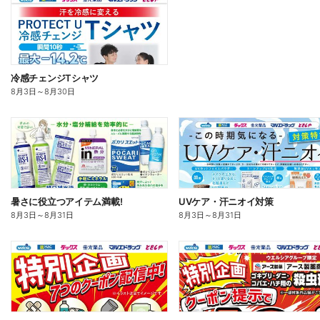
冷感チェンジTシャツ
8月3日
～
8月30日
暑さに役立つアイテム満載!
UVケア・汗ニオイ対策
8月3日
～
8月31日
8月3日
～
8月31日