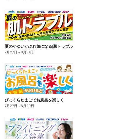
夏のかゆいかぶれ気になる!肌トラブル
7月27日
～
8月31日
びっくらたまごでお風呂を楽しく
7月27日
～
8月29日