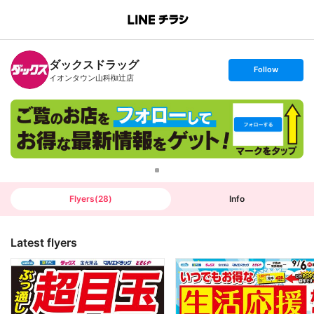
B
r
a
n
ダックスドラッグ
c
s
Follow
h
e
イオンタウン山科椥辻店
T
t
o
f
p
o
l
l
o
w
Flyers
(
28
)
Info
Latest flyers