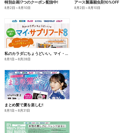
特別企画!7つのクーポン配信中!
アース製薬殺虫剤10%OFF
8月2日
～
8月10日
8月2日
～
8月10日
私のカラダにちょうどいい。マイ・サプリフード
8月1日
～
8月28日
まとめ髪で夏を楽しむ!
8月1日
～
8月31日