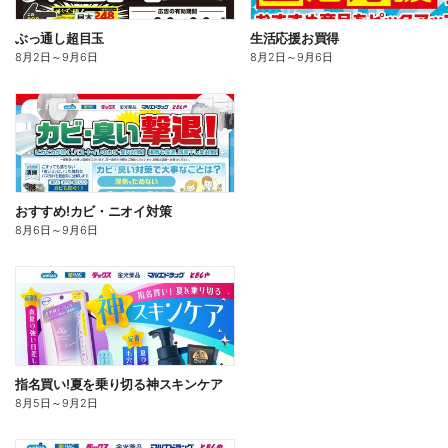
ぶっ通し超目玉
生活応援お買得
8月2日
～
9月6日
8月2日
～
9月6日
おすすめ!カビ・ニオイ対策
8月6日
～
9月6日
指名買い!夏を乗り切る神スキンケア
8月5日
～
9月2日