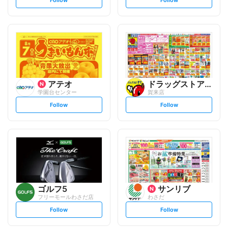
e
e
t
t
f
f
o
o
l
l
l
l
o
o
w
w
アテオ
ドラッグストアモリ
学園台センター
賀来店
s
s
Follow
Follow
e
e
t
t
f
f
o
o
l
l
l
l
o
o
w
w
ゴルフ5
サンリブ
フリーモールわさだ店
わさだ
s
s
Follow
Follow
e
e
t
t
f
f