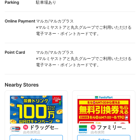
Parking
駐車場あり
Online Payment
マルカ/マルカプラス
※マルミヤストアと丸久グループでご利用いただける
電子マネー・ポイントカードです。
Point Card
マルカ/マルカプラス
※マルミヤストアと丸久グループでご利用いただける
電子マネー・ポイントカードです。
Nearby Stores
ドラッグセイムス
ファミリーマート
由布挾間店
由布挾間
s
s
Follow
Follow