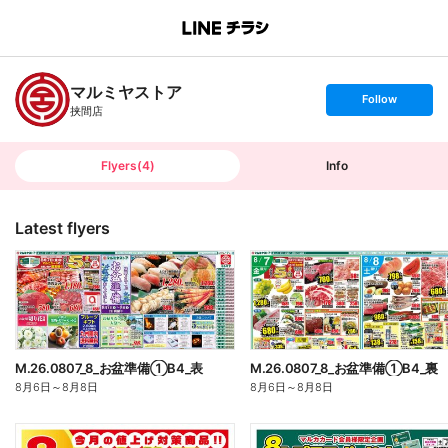
B
r
a
n
マルミヤストア
c
s
Follow
h
e
挟間店
T
t
o
f
p
o
l
l
Flyers
(
4
)
Info
o
w
Latest flyers
M.26.0807_8_お盆準備①B4_表
M.26.0807_8_お盆準備①B4_裏
8月6日
～
8月8日
8月6日
～
8月8日