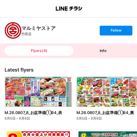
B
r
a
n
マルミヤストア
c
s
Follow
h
e
竹田店
T
t
o
f
p
o
l
l
Flyers
(
4
)
Info
o
w
Latest flyers
M.26.0807_8_お盆準備①B4_表
M.26.0807_8_お盆準備①B4_裏
8月6日
～
8月8日
8月6日
～
8月8日