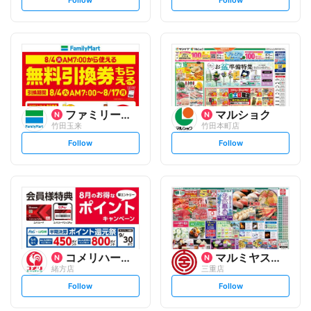
e
e
t
t
f
f
o
o
l
l
l
l
o
o
w
w
ファミリーマート
マルショク
竹田玉来
竹田本町店
s
s
Follow
Follow
e
e
t
t
f
f
o
o
l
l
l
l
o
o
w
w
コメリハード&グリーン
マルミヤストア
緒方店
三重店
s
s
Follow
Follow
e
e
t
t
f
f