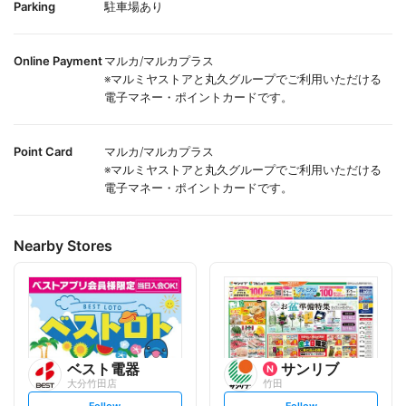
Parking
駐車場あり
Online Payment
マルカ/マルカプラス
※マルミヤストアと丸久グループでご利用いただける
電子マネー・ポイントカードです。
Point Card
マルカ/マルカプラス
※マルミヤストアと丸久グループでご利用いただける
電子マネー・ポイントカードです。
Nearby Stores
ベスト電器
サンリブ
大分竹田店
竹田
s
s
Follow
Follow