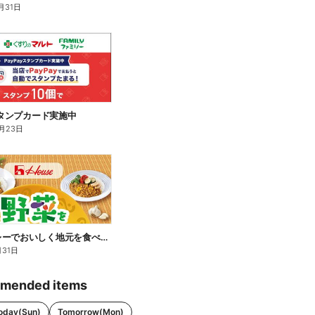
月31日
yスタンプカード実施中
月23日
野菜をカレーでおいしく地元を食べ尽くそうキャンペーン
月31日
mended items
oday(Sun)
Tomorrow(Mon)