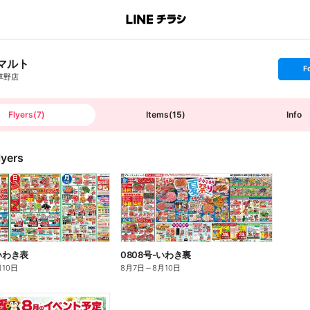
マルト
s
F
e
草野店
t
f
o
l
l
Flyers
(
7
)
Items
(
15
)
Info
o
w
lyers
-いわき表
0808号-いわき裏
月10日
8月7日
～
8月10日