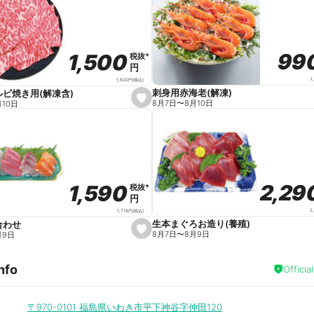
a
v
o
r
i
t
99
99
1,500
1,500
税抜
税抜
*
*
e
円
円
1
1,620
円
(税込)
刺身用赤海老(解凍)
ビ焼き用(解凍含)
s
8月7日
〜
8月10日
月10日
e
t
f
a
v
o
r
i
t
2,29
2,29
1,590
1,590
税抜
税抜
*
*
e
円
円
2
1,718
円
(税込)
生本まぐろお造り(養殖)
合わせ
s
8月7日
〜
8月9日
月9日
e
t
f
nfo
a
Officia
v
o
r
i
〒970-0101
福島県いわき市平下神谷字仲田120
t