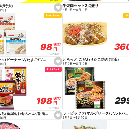
2
140
円
(税込)
牛焼肉セット2点盛り
大/特大)
s
8月9日
〜
8月10日
月9日
e
Shop Picks
Sh
t
f
a
v
o
r
i
t
36
36
98
98
税抜
税抜
*
*
e
円
円
106
円
(税込)
とろっと!こだわりたこ焼き(大玉)
ランチパック(ピーナッツ/たまご/ツナマヨネーズ)
s
8月9日
〜
8月10日
月9日
e
Point Back
t
f
a
v
o
r
i
t
29
29
198
198
税抜
税抜
*
*
e
円
円
214
円
(税込)
ラ・ピッツァ(マルゲリータ/アルトバイエルン)
大袖振豆もち/新潟ぬれせんべい/新潟ぬれおかき
s
8月7日
〜
8月10日
月9日
e
t
f