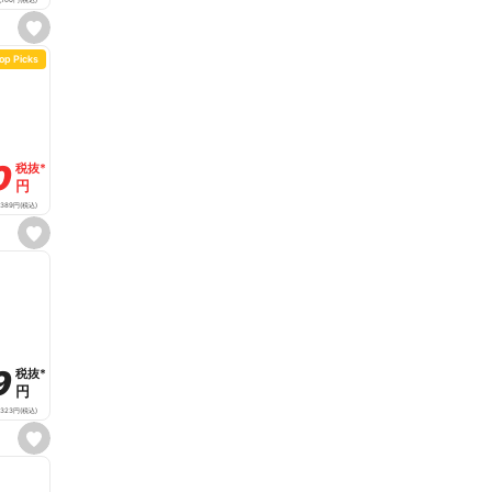
,160
円
(税込)
s
e
op Picks
t
f
a
v
o
r
i
t
0
0
税抜
税抜
*
*
e
円
円
389
円
(税込)
s
e
t
f
a
v
o
r
i
t
9
9
税抜
税抜
*
*
e
円
円
323
円
(税込)
s
e
t
f