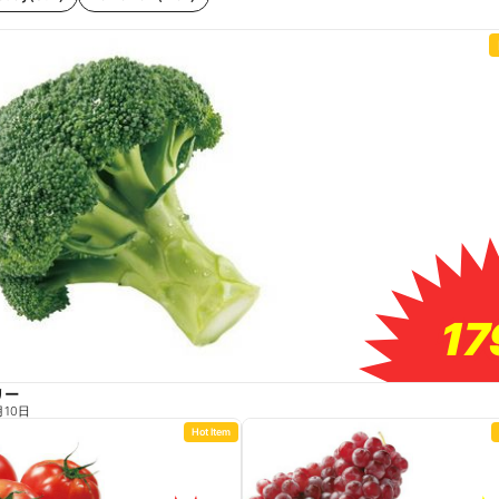
17
17
リー
月10日
Hot Item