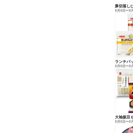
豚切落し(
8月8日
〜
8
8月8日
〜
8
8月8日
〜
8