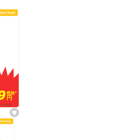
Hot Item
9
9
税抜
税抜
*
*
円
円
194
円
(税込)
s
e
Hot Item
t
f
a
v
o