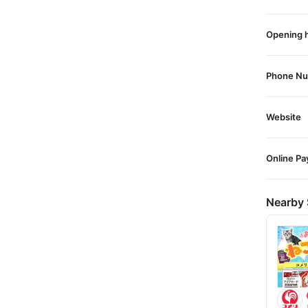
Opening 
Phone N
Website
Online P
Nearby 