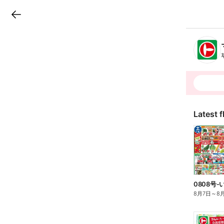
LINEチラシ
B
r
a
n
c
h
T
o
p
Latest f
0808号
8月7日
～
8