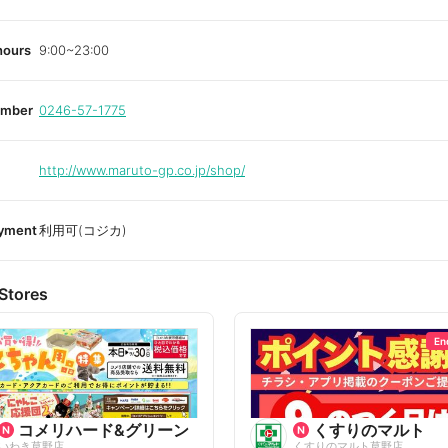
e
hours
9:00~23:00
umber
0246-57-1775
http://www.maruto-gp.co.jp/shop/
ayment
利用可(コジカ)
Stores
En
コメリハード&グリーン
くすりのマルト
いわき草野店
くすりのマルト草野店