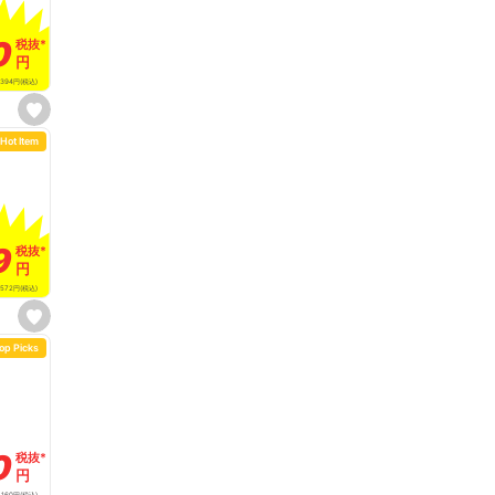
r
i
t
0
0
税抜
税抜
*
*
e
円
円
,394
円
(税込)
s
e
Hot Item
t
f
a
v
o
r
i
t
9
9
税抜
税抜
*
*
e
円
円
572
円
(税込)
s
e
op Picks
t
f
a
v
o
r
i
t
0
0
税抜
税抜
*
*
e
円
円