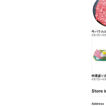
牛バラカル
8月7日
〜
8
特選盛り
8月7日
〜
8
Store i
Address