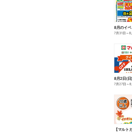
8月のイベ
7月31日
～
8
7月27日
～
8