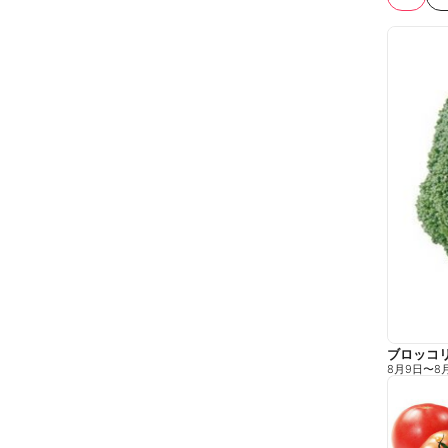
ブロッコ
8月9日
〜
8