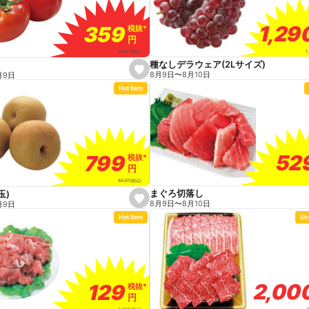
1,29
1,29
359
359
税抜
税抜
*
*
円
円
1
388
円
(税込)
種なしデラウェア(2Lサイズ)
s
8月9日
〜
8月10日
月9日
e
Hot Item
t
f
a
v
o
r
i
t
52
52
799
799
税抜
税抜
*
*
e
円
円
863
円
(税込)
まぐろ切落し
玉)
s
8月9日
〜
8月10日
月9日
e
Hot Item
Sh
t
f
a
v
o
r
i
t
2,00
2,00
129
129
税抜
税抜
*
*
e
円
円