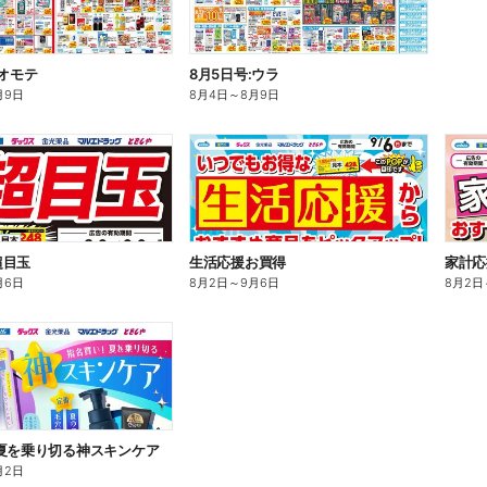
:オモテ
8月5日号:ウラ
月9日
8月4日
～
8月9日
超目玉
生活応援お買得
家計応
月6日
8月2日
～
9月6日
8月2日
夏を乗り切る神スキンケア
月2日