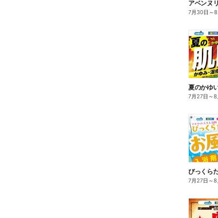
7月30日
～
夏のかゆ
7月27日
～
8
びっくら
7月27日
～
8