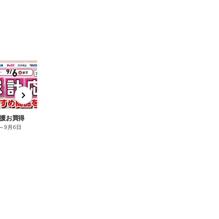
t
x
e
n
援お買得
～
9月6日