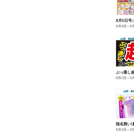
8月5日号
8月4日
～
8
ぶっ通し
8月2日
～
9
指名買い!
8月5日
～
9