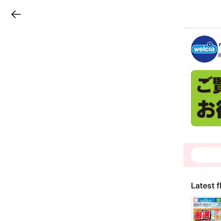
LINEチラシ
B
r
a
n
c
h
T
o
p
Latest f