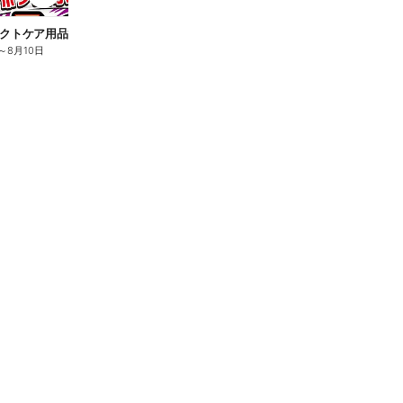
n
クトケア用品10%OFF
ロリエ全品10%OFF
キ
～
8月10日
8月2日
～
8月10日
8