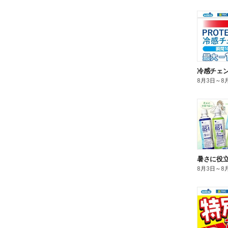
冷感チェ
8月3日
～
8
暑さに役立
8月3日
～
8