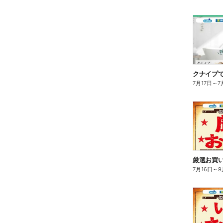
クナイプで
7月17日
～
7
厳選お買い
7月16日
～
9