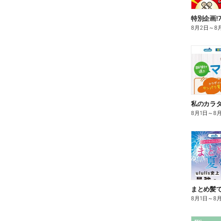
特別企画!
8月2日
～
8
8月1日
～
8
まとめ髪で
8月1日
～
8