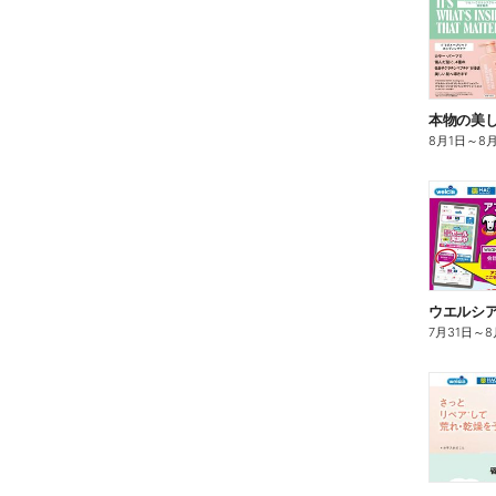
本物の美
8月1日
～
8
7月31日
～
8