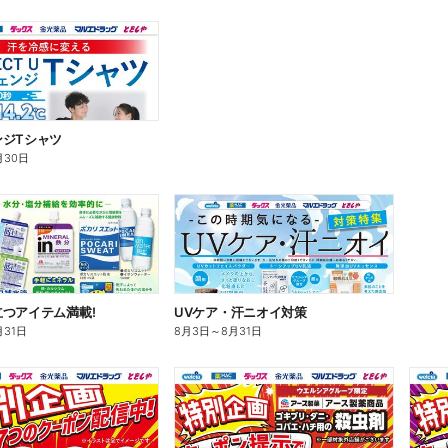
ンジTシャツ
月30日
つアイテム満載!
UVケア・汗ニオイ対策
月31日
8月3日
～
8月31日