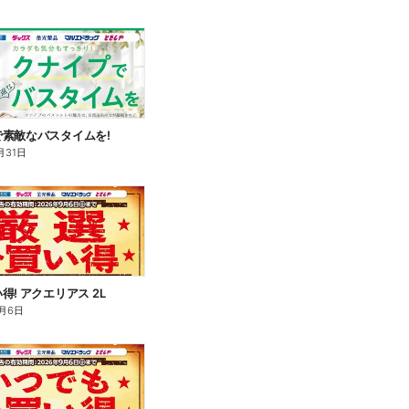
素敵なバスタイムを!
月31日
得! アクエリアス 2L
月6日