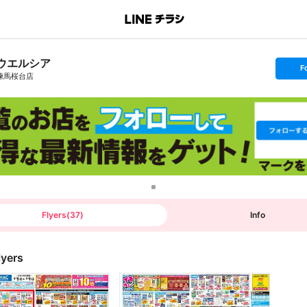
ウエルシア
s
F
e
練馬桜台店
t
f
o
l
l
o
w
Flyers
(
37
)
Info
lyers