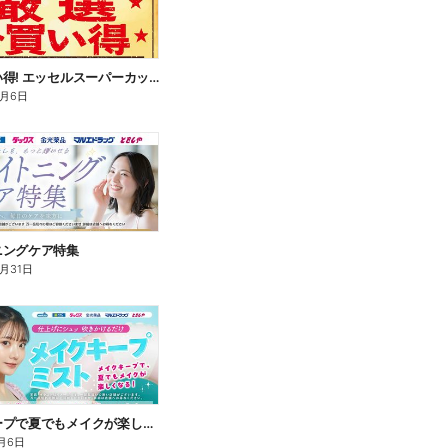
厳選お買い得! エッセルスーパーカップ
9月6日
ニングケア特集
8月31日
メイクキープで夏でもメイクが楽しくなる!
月6日