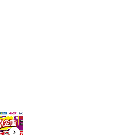
t
x
e