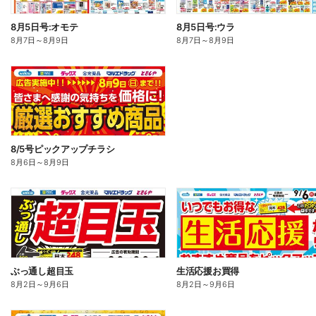
8月5日号:オモテ
8月5日号:ウラ
8月7日
～
8月9日
8月7日
～
8月9日
8/5号ピックアップチラシ
8月6日
～
8月9日
ぶっ通し超目玉
生活応援お買得
8月2日
～
9月6日
8月2日
～
9月6日