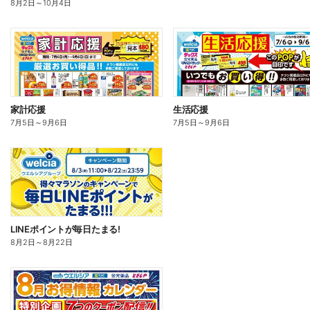
8月2日
～
10月4日
家計応援
生活応援
7月5日
～
9月6日
7月5日
～
9月6日
LINEポイントが毎日たまる!
8月2日
～
8月22日