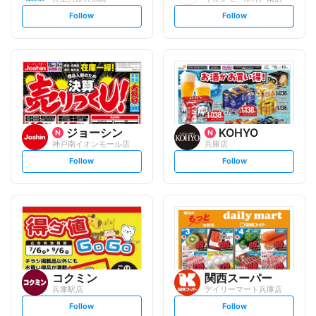
s
s
Follow
Follow
e
e
t
t
f
f
o
o
l
l
l
l
o
o
w
w
ジョーシン
KOHYO
神戸南イオンモール店
兵庫店
s
s
Follow
Follow
e
e
t
t
f
f
o
o
l
l
l
l
o
o
w
w
コクミン
関西スーパー
兵庫駅店
デイリーマート兵庫店
s
s
Follow
Follow
e
e