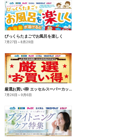
びっくらたまごでお風呂を楽しく
7月27日
～
8月29日
厳選お買い得! エッセルスーパーカップ
7月26日
～
9月6日