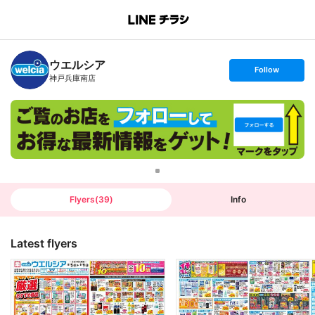
B
r
a
n
ウエルシア
c
s
Follow
h
e
神戸兵庫南店
T
t
o
f
p
o
l
l
o
w
Flyers
(
39
)
Info
Latest flyers