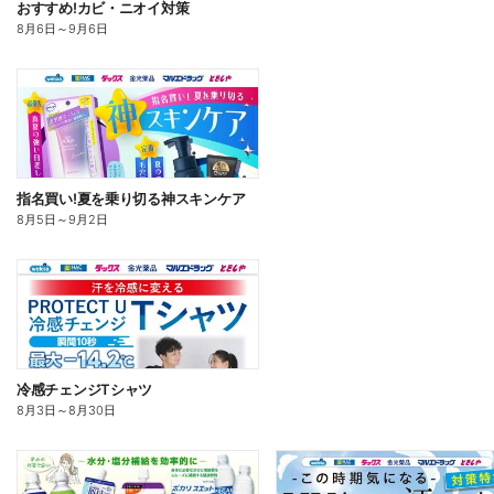
おすすめ!カビ・ニオイ対策
8月6日
～
9月6日
指名買い!夏を乗り切る神スキンケア
8月5日
～
9月2日
冷感チェンジTシャツ
8月3日
～
8月30日