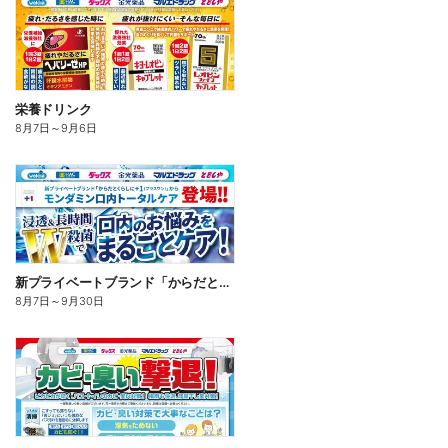
栄養ドリンク
8月7日
～
9月6日
新プライベートブランド「からだとくらしに+1(プラスワン)」よりモンダミン口内トータルケア登場!
8月7日
～
9月30日