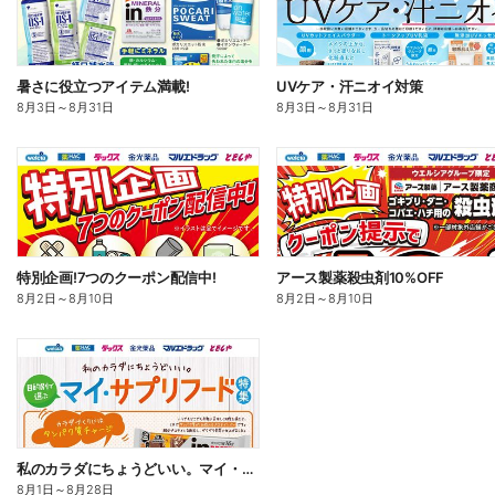
暑さに役立つアイテム満載!
UVケア・汗ニオイ対策
8月3日
～
8月31日
8月3日
～
8月31日
特別企画!7つのクーポン配信中!
アース製薬殺虫剤10%OFF
8月2日
～
8月10日
8月2日
～
8月10日
私のカラダにちょうどいい。マイ・サプリフード
8月1日
～
8月28日