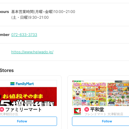
hours
基本営業時間(月曜~金曜)10:00~21:00
(土・日曜)9:30~21:00
umber
072-633-3733
https://www.heiwado.jp/
Stores
ファミリーマート
平和堂
大津朝日が丘
フレンドマート 大津駅前店
s
s
Follow
Follow
e
e
t
t