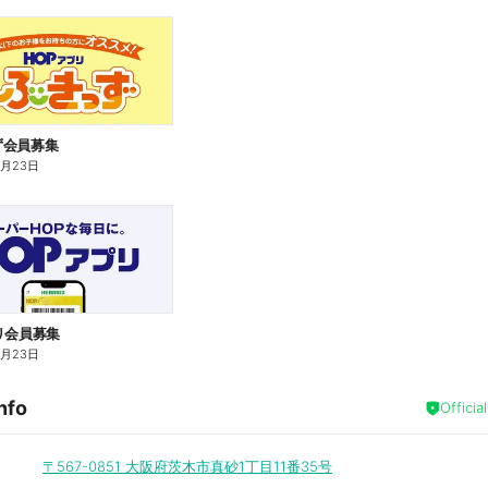
ず会員募集
4月23日
リ会員募集
4月23日
nfo
Officia
〒567-0851
大阪府茨木市真砂1丁目11番35号