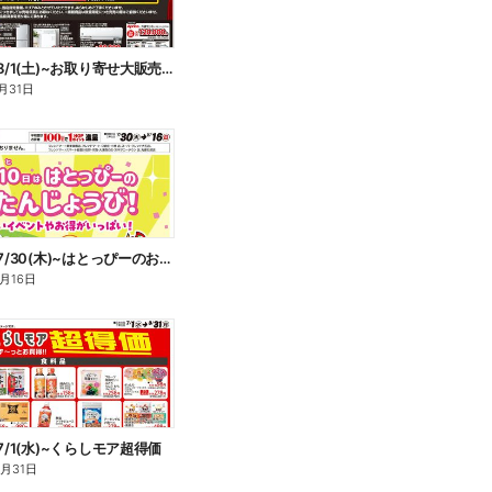
WEB限定 8/1(土)~お取り寄せ大販売会
月31日
WEB限定 7/30(木)~はとっぴーのおたんじょうび
8月16日
7/1(水)~くらしモア超得価
8月31日