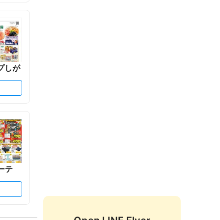
プしが
ーテ