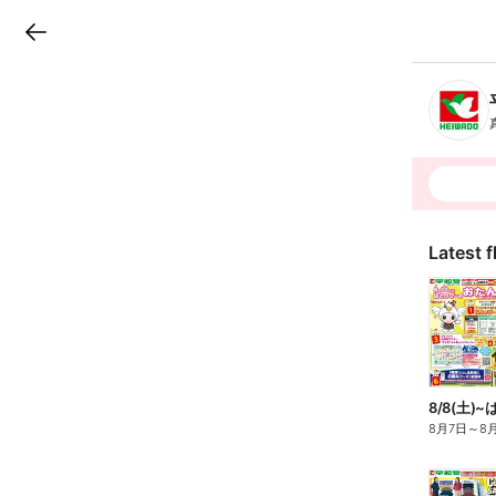
LINEチラシ
B
r
a
n
c
h
T
o
p
Latest f
8/8(土
8月7日
～
8