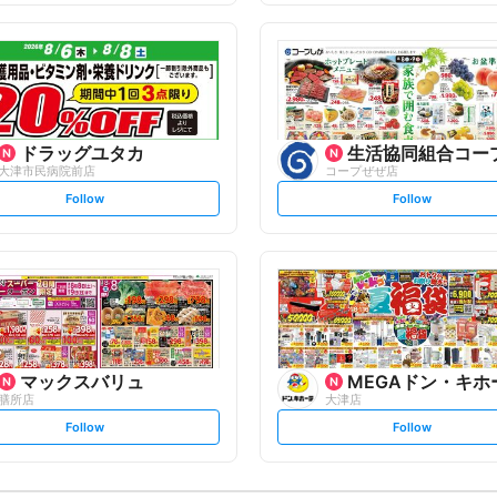
f
f
o
o
l
l
l
l
o
o
w
w
ドラッグユタカ
生活協同組合コー
大津市民病院前店
コープぜぜ店
s
s
Follow
Follow
e
e
t
t
f
f
o
o
l
l
l
l
o
o
w
w
マックスバリュ
MEGAドン・キホ
膳所店
大津店
s
s
Follow
Follow
e
e
t
t
f
f
o
o
l
l