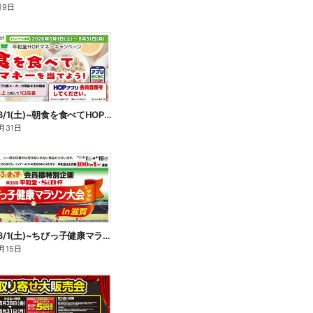
月9日
WEB限定 8/1(土)~朝食を食べてHOPマネーを当てよう
月31日
WEB限定 8/1(土)~ちびっ子健康マラソン大会
月15日