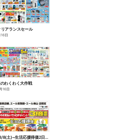
)~クリアランスセール
月16日
)~夏のわくわく大作戦
月16日
WEB限定 8/8(土)~生活応援得価2日間のおすすめ