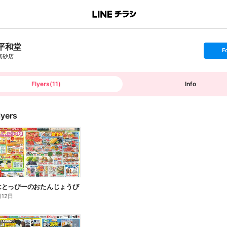
平和堂
s
F
e
真砂店
t
f
o
l
l
Flyers
(
11
)
Info
o
w
lyers
)~はとっぴーのおたんじょうび
月12日