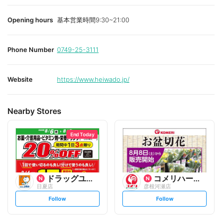
Opening hours
基本営業時間9:30~21:00
Phone Number
0749-25-3111
Website
https://www.heiwado.jp/
Nearby Stores
End Today
ドラッグユタカ
コメリハード&グリーン
日夏店
彦根河瀬店
s
s
Follow
Follow
e
e
t
t
f
f
o
o