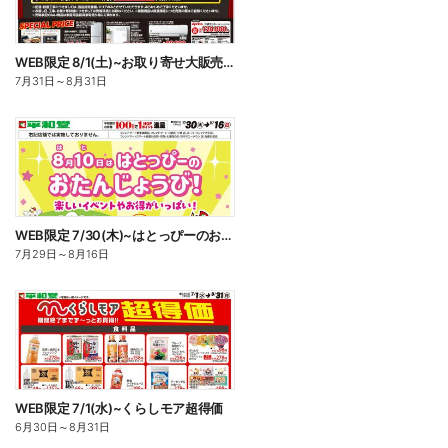
WEB限定 8/1(土)~お取り寄せ大販売会
7月31日
～
8月31日
WEB限定 7/30(木)~はとっぴーのおたんじょうび
7月29日
～
8月16日
WEB限定 7/1(水)~くらしモア超得価
6月30日
～
8月31日