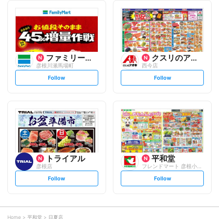
l
l
l
l
o
o
w
w
ファミリーマート
クスリのアオキ
彦根川瀬馬場町
西今店
s
s
Follow
Follow
e
e
t
t
f
f
o
o
l
l
l
l
o
o
w
w
トライアル
平和堂
彦根店
フレンドマート 彦根小泉店
s
s
Follow
Follow
e
e
t
t
f
f
o
o
l
l
l
l
o
o
Home
平和堂
日夏店