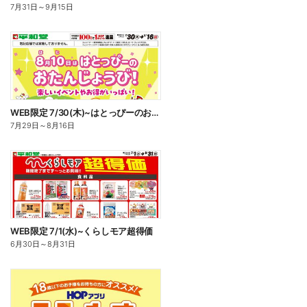
7月31日
～
9月15日
WEB限定 7/30(木)~はとっぴーのおたんじょうび
7月29日
～
8月16日
WEB限定 7/1(水)~くらしモア超得価
6月30日
～
8月31日