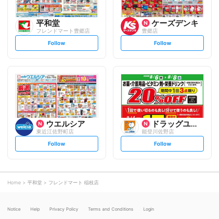
平和堂
ケーズデンキ
フレンドマート豊郷店
豊郷店
s
s
Follow
Follow
e
e
t
t
f
f
o
o
l
l
l
l
o
o
w
w
ウエルシア
ドラッグユタカ
東近江佐野町店
能登川佐野店
s
s
Follow
Follow
e
e
t
t
f
f
o
o
l
l
l
l
o
o
Home
平和堂
フレンドマート 稲枝店
w
w
Notice
Help
Privacy Policy
Terms and Conditions
Login