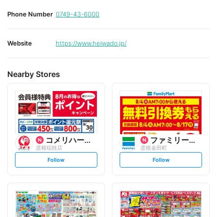
Phone Number
0749-43-6000
Website
https://www.heiwado.jp/
Nearby Stores
コメリハード&グリーン
ファミリーマート
彦根稲枝店
彦根金田町
s
s
Follow
Follow
e
e
t
t
f
f
o
o
l
l
l
l
o
o
w
w