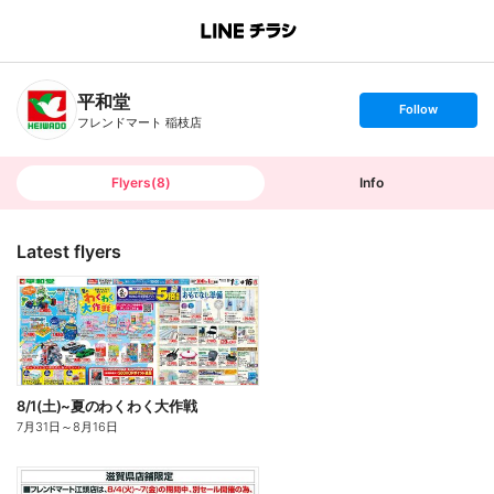
B
r
a
n
平和堂
c
s
Follow
h
e
フレンドマート 稲枝店
T
t
o
f
p
o
l
l
Flyers
(
8
)
Info
o
w
Latest flyers
8/1(土)~夏のわくわく大作戦
7月31日
～
8月16日