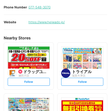
Phone Number
077-548-3070
Website
https://www.heiwado.jp/
Nearby Stores
ドラッグユタカ
トライアル
瀬田川店
滋賀大津店
s
s
Follow
Follow
e
e
t
t
f
f
o
o
l
l
l
l
o
o
w
w