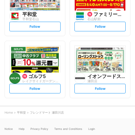
平和堂
ファミリーマート
平和堂石山
石山駅前
s
s
Follow
Follow
e
e
t
t
f
f
o
o
l
l
l
l
o
o
w
w
ゴルフ5
イオンフードスタイル
レイクサイドガーデン大津店
瀬田店
s
s
Follow
Follow
e
e
t
t
f
f
o
o
l
l
l
l
o
o
Home
平和堂
フレンドマート 瀬田川店
w
w
Notice
Help
Privacy Policy
Terms and Conditions
Login