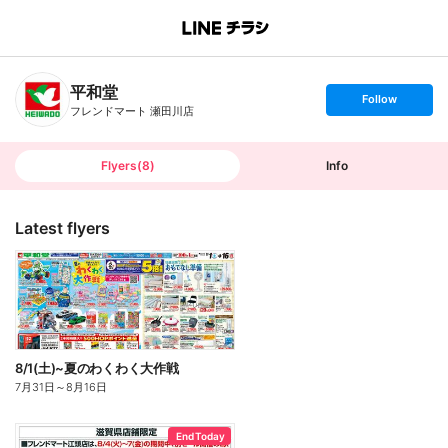
B
r
a
n
平和堂
c
s
Follow
h
e
フレンドマート 瀬田川店
T
t
o
f
p
o
l
l
Flyers
(
8
)
Info
o
w
Latest flyers
8/1(土)~夏のわくわく大作戦
7月31日
～
8月16日
End Today