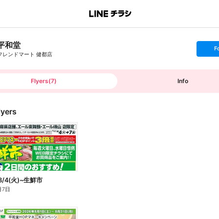
平和堂
s
F
e
フレンドマート 健都店
t
f
o
l
l
Flyers
(
7
)
Info
o
w
lyers
8/4(火)~生鮮市
月7日