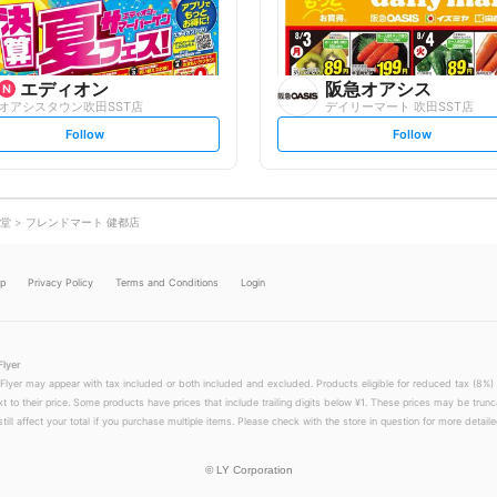
w
w
エディオン
阪急オアシス
オアシスタウン吹田SST店
デイリーマート 吹田SST店
s
s
Follow
Follow
e
e
t
t
f
f
o
o
l
l
l
l
o
o
堂
フレンドマート 健都店
w
w
lp
Privacy Policy
Terms and Conditions
Login
Flyer
 Flyer may appear with tax included or both included and excluded. Products eligible for reduced tax (8%) 
xt to their price. Some products have prices that include trailing digits below ¥1. These prices may be trunc
till affect your total if you purchase multiple items. Please check with the store in question for more detailed
©
LY Corporation