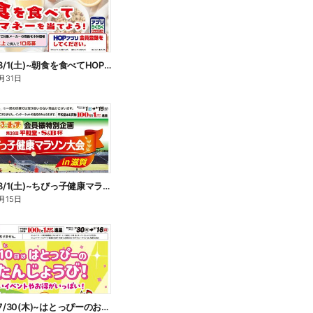
WEB限定 8/1(土)~朝食を食べてHOPマネーを当てよう
月31日
WEB限定 8/1(土)~ちびっ子健康マラソン大会
月15日
WEB限定 7/30(木)~はとっぴーのおたんじょうび