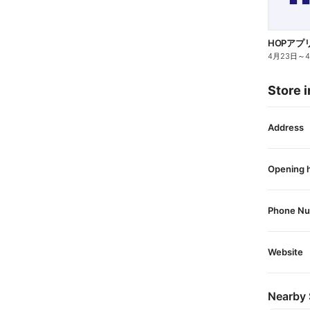
HOPアプ
4月23日
～
Store i
Address
Opening 
Phone N
Website
Nearby 