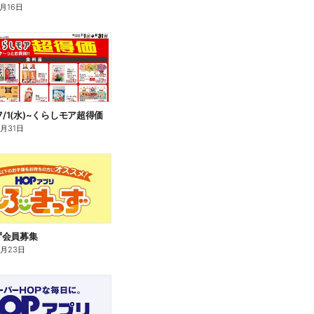
8月16日
7/1(水)~くらしモア超得価
8月31日
ず会員募集
4月23日