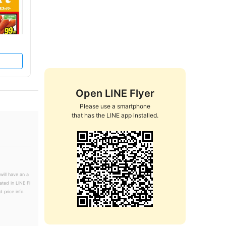
Open LINE Flyer
Please use a smartphone

that has the LINE app installed.
will have an a
ated in LINE Fl
 price info.