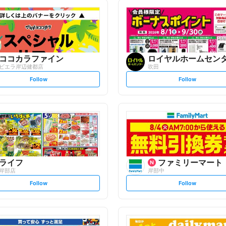
ココカラファイン
ロイヤルホームセン
ビエラ岸辺健都店
吹田
s
s
Follow
Follow
e
e
t
t
f
f
o
o
l
l
l
l
o
o
w
w
ライフ
ファミリーマート
岸部店
岸部中
s
s
Follow
Follow
e
e
t
t
f
f
o
o
l
l
l
l
o
o