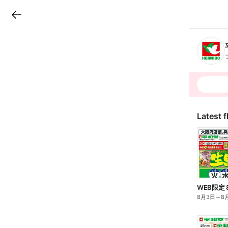
LINEチラシ
B
r
a
n
c
h
T
o
p
Latest f
WEB限定 
8月3日
～
8