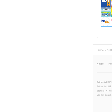
Home
平和
Notice
He
Prices in LINE 
Prices in LINE
sterisk (＊) ne
yer but could s