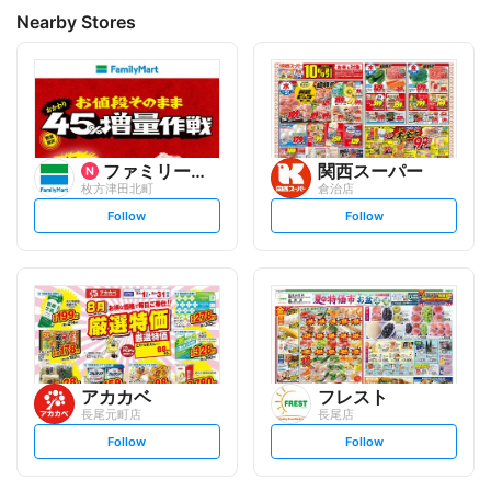
Nearby Stores
ファミリーマート
関西スーパー
枚方津田北町
倉治店
s
s
Follow
Follow
e
e
t
t
f
f
o
o
l
l
l
l
o
o
w
w
アカカベ
フレスト
長尾元町店
長尾店
s
s
Follow
Follow
e
e
t
t
f
f
o
o