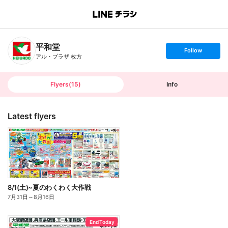
B
r
a
n
平和堂
c
s
Follow
h
e
アル・プラザ 枚方
T
t
o
f
p
o
l
l
Flyers
(
15
)
Info
o
w
Latest flyers
8/1(土)~夏のわくわく大作戦
7月31日
～
8月16日
End Today