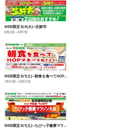
WEB限定 8/4(火)~生鮮市
8月3日
～
8月7日
WEB限定 8/1(土)~朝食を食べてHOPマネーを当てよう
7月31日
～
8月31日
WEB限定 8/1(土)~ちびっ子健康マラソン大会