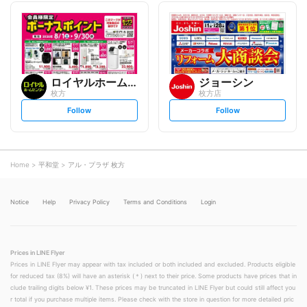
l
l
l
l
o
o
w
w
ロイヤルホームセンター
ジョーシン
枚方
枚方店
s
s
Follow
Follow
e
e
t
t
f
f
o
o
l
l
l
l
o
o
Home
平和堂
アル・プラザ 枚方
w
w
Notice
Help
Privacy Policy
Terms and Conditions
Login
Prices in LINE Flyer
Prices in LINE Flyer may appear with tax included or both included and excluded. Products eligible
for reduced tax (8%) will have an asterisk (＊) next to their price. Some products have prices that in
clude trailing digits below ¥1. These prices may be truncated in LINE Flyer but could still affect you
r total if you purchase multiple items. Please check with the store in question for more detailed pric