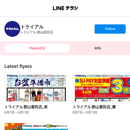
B
r
a
n
トライアル
c
s
Follow
h
e
トライアル 郡山富田店
T
t
o
f
p
o
l
l
Flyers
(
3
)
Info
o
w
Latest flyers
トライアル 郡山富田店_表
トライアル 郡山富田店_裏
8月7日
～
8月11日
8月7日
～
8月11日