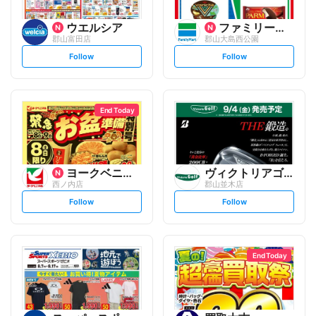
ウエルシア
ファミリーマート
郡山富田店
郡山大島西公園
s
s
Follow
Follow
e
e
t
t
f
f
o
o
l
l
l
l
o
o
End Today
w
w
ヨークベニマル
ヴィクトリアゴルフ
西ノ内店
郡山並木店
s
s
Follow
Follow
e
e
t
t
f
f
o
o
l
l
l
l
o
o
End Today
w
w