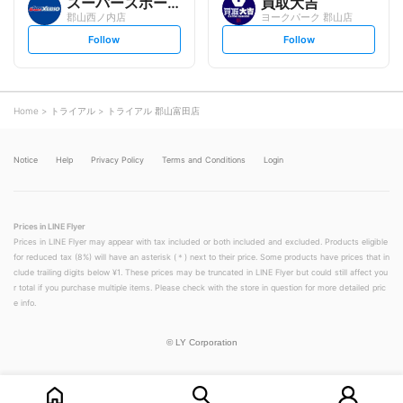
スーパースポーツゼビオ
買取大吉
郡山西ノ内店
ヨークパーク 郡山店
s
s
Follow
Follow
e
e
t
t
f
f
o
o
l
l
l
l
o
o
Home
トライアル
トライアル 郡山富田店
w
w
Notice
Help
Privacy Policy
Terms and Conditions
Login
Prices in LINE Flyer
Prices in LINE Flyer may appear with tax included or both included and excluded. Products eligible
for reduced tax (8%) will have an asterisk (＊) next to their price. Some products have prices that in
clude trailing digits below ¥1. These prices may be truncated in LINE Flyer but could still affect you
r total if you purchase multiple items. Please check with the store in question for more detailed pric
e info.
©
LY Corporation