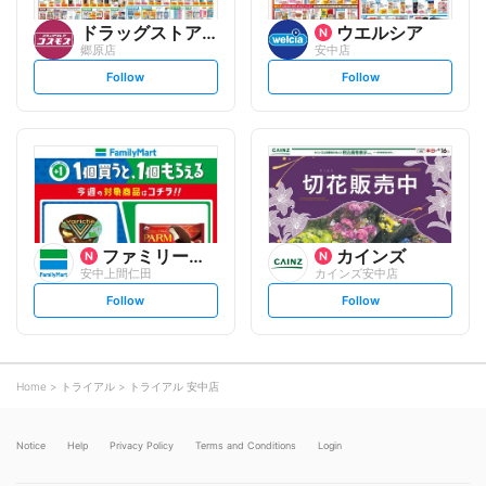
ドラッグストアコスモス
ウエルシア
郷原店
安中店
s
s
Follow
Follow
e
e
t
t
f
f
o
o
l
l
l
l
o
o
w
w
ファミリーマート
カインズ
安中上間仁田
カインズ安中店
s
s
Follow
Follow
e
e
t
t
f
f
o
o
l
l
l
l
o
o
Home
トライアル
トライアル 安中店
w
w
Notice
Help
Privacy Policy
Terms and Conditions
Login