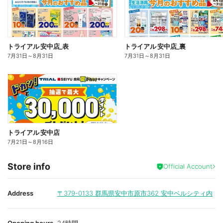
トライアル 安中店_表
トライアル 安中店_裏
7月31日
～
8月31日
7月31日
～
8月31日
トライアル 安中店
7月21日
～
8月16日
Store info
Official Account
Address
〒379-0133
群馬県安中市原市362 安中ベルシティ内