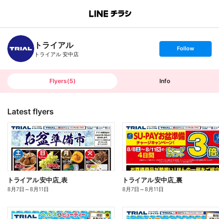
B
r
a
n
トライアル
c
s
Follow
h
e
トライアル 安中店
T
t
o
f
p
o
l
l
Flyers
(
5
)
Info
o
w
Latest flyers
トライアル 安中店_表
トライアル 安中店_裏
8月7日
～
8月11日
8月7日
～
8月11日