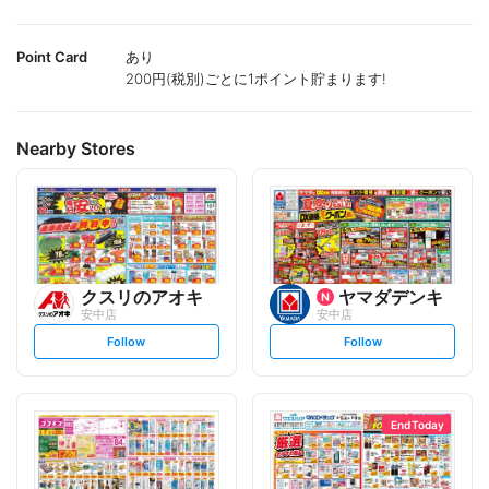
Point Card
あり
200円(税別)ごとに1ポイント貯まります!
Nearby Stores
クスリのアオキ
ヤマダデンキ
安中店
安中店
s
s
Follow
Follow
e
e
t
t
f
f
o
o
l
l
l
l
o
o
End Today
w
w