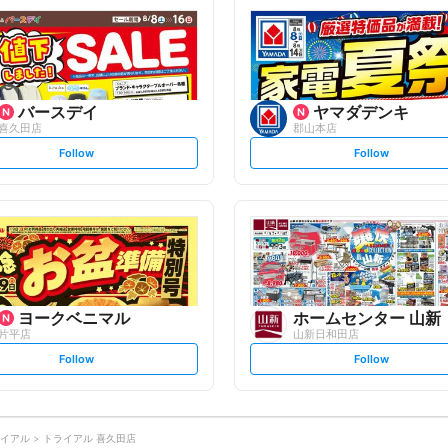
l
l
l
l
o
o
w
w
バースデイ
ヤマダデンキ
喜久田店
郡山本店
s
s
Follow
Follow
e
e
t
t
f
f
o
o
l
l
l
l
o
o
w
w
ヨークベニマル
ホームセンター 山新
片平店
山新日和田店
s
s
Follow
Follow
e
e
t
t
f
f
o
o
l
l
l
l
o
o
イアル
トライアル 喜久田店
w
w