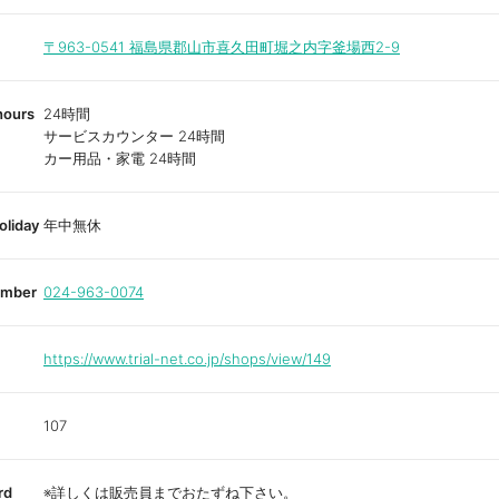
〒963-0541
福島県郡山市喜久田町堀之内字釜場西2-9
hours
24時間
サービスカウンター 24時間
カー用品・家電 24時間
oliday
年中無休
umber
024-963-0074
https://www.trial-net.co.jp/shops/view/149
107
rd
※詳しくは販売員までおたずね下さい。