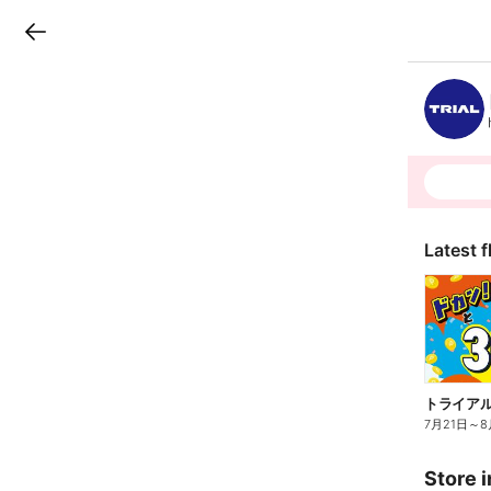
LINEチラシ
B
r
a
n
c
h
T
o
p
Latest f
トライアル
7月21日
～
8
Store i