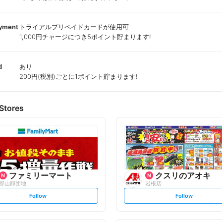
ayment
トライアルプリペイドカードが使用可
1,000円チャージにつき5ポイント貯まります!
d
あり
200円(税別)ごとに1ポイント貯まります!
Stores
ファミリーマート
クスリのアオキ
郡山卸団地
岩根店
s
s
Follow
Follow
e
e
t
t
f
f
o
o