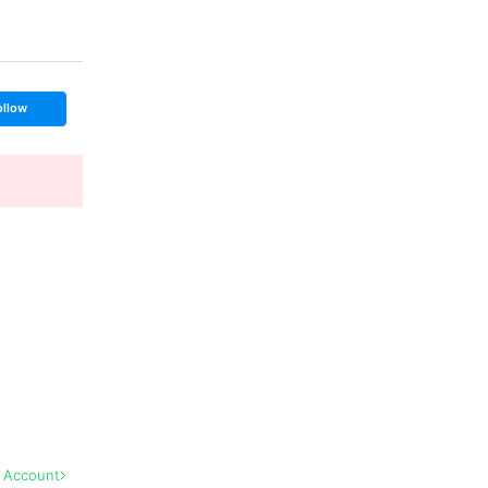
ollow
l Account