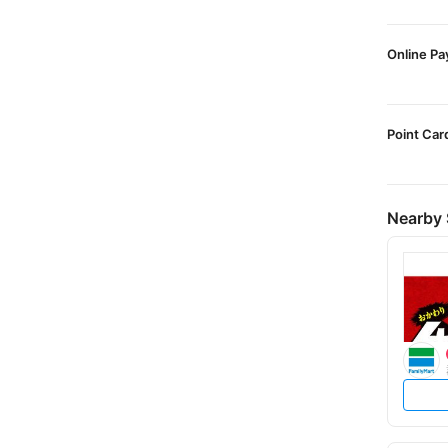
Online P
Point Car
Nearby 