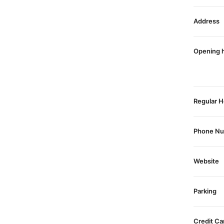
Address
Opening 
Regular H
Phone N
Website
Parking
Credit Ca