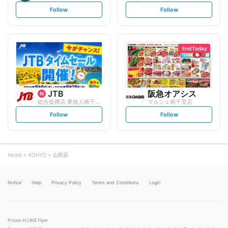
s
s
Follow
Follow
e
e
t
t
f
f
o
o
l
l
l
l
o
o
End Today
w
w
JTB
阪急オアシス
総合提携店 夢旅人南千里本店
マルシェ南千里店
s
s
Follow
Follow
e
e
t
t
f
f
o
o
l
l
l
l
o
o
Home
KOHYO
山田店
w
w
Notice
Help
Privacy Policy
Terms and Conditions
Login
Prices in LINE Flyer