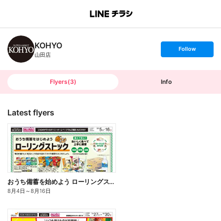
B
r
a
n
KOHYO
c
s
Follow
h
e
山田店
T
t
o
f
p
o
l
l
Flyers
(
3
)
Info
o
w
Latest flyers
おうち備蓄を始めよう ローリングストック
8月4日
～
8月16日