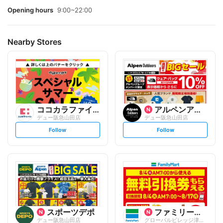
Opening hours
9:00~22:00
Nearby Stores
ココカラファイン
アルペンアウトドアーズエッセ...
デュー阪急山田店
デュー阪急山田店
s
s
Follow
Follow
e
e
t
t
f
f
o
o
l
l
l
l
o
o
w
w
スポーツデポ
ファミリーマート
デュー阪急山田店
グローバルビレッジ津雲台