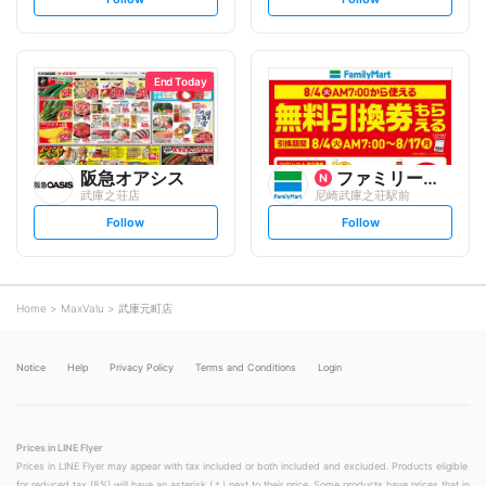
e
e
t
t
f
f
o
o
l
l
l
l
o
o
End Today
w
w
阪急オアシス
ファミリーマート
武庫之荘店
尼崎武庫之荘駅前
s
s
Follow
Follow
e
e
t
t
f
f
o
o
l
l
l
l
o
o
Home
MaxValu
武庫元町店
w
w
Notice
Help
Privacy Policy
Terms and Conditions
Login
Prices in LINE Flyer
Prices in LINE Flyer may appear with tax included or both included and excluded. Products eligible
for reduced tax (8%) will have an asterisk (＊) next to their price. Some products have prices that in