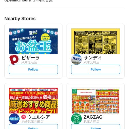
Opening hours
24時間営業
Nearby Stores
ピザーラ
サンディ
武庫之荘店
武庫元町店
s
s
Follow
Follow
e
e
t
t
f
f
o
o
l
l
l
l
o
o
w
w
ウエルシア
ZAGZAG
尼崎武庫元町店
武庫之荘店
s
s
Follow
Follow