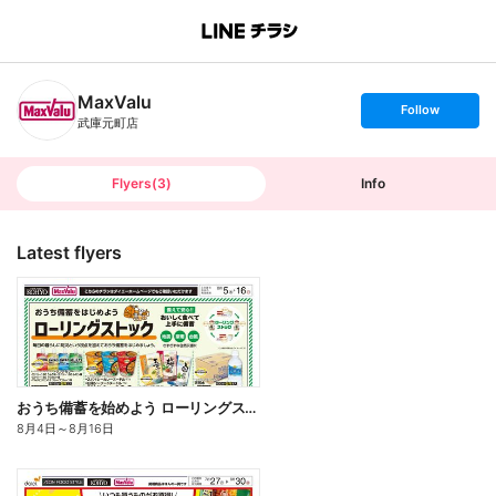
B
r
a
n
MaxValu
c
s
Follow
h
e
武庫元町店
T
t
o
f
p
o
l
l
Flyers
(
3
)
Info
o
w
Latest flyers
おうち備蓄を始めよう ローリングストック
8月4日
～
8月16日