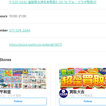
i
〒520-0242
滋賀県大津市本堅田5-20-10 アル・プラザ堅田3F
t
e
hours
10:00-21:00
umber
077-574-3344
https://store.joshin.co.jp/detail/1877/
Stores
平和堂
買取大吉
アル・プラザ 堅田
アル・プラザ堅田店
s
s
Follow
Follow
e
e