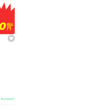
80
80
税込
税込
円
円
s
e
t
f
a
v
o
r
i
t
e
l Account