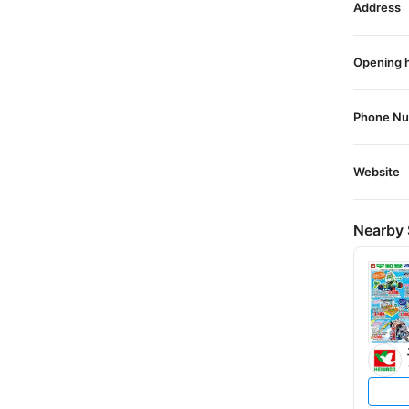
Address
Opening 
Phone N
Website
Nearby 