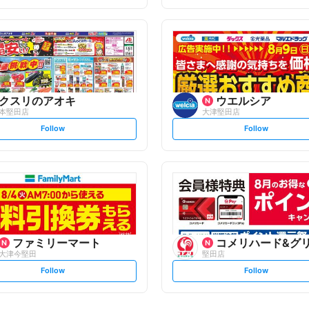
t
t
f
f
o
o
l
l
l
l
o
o
w
w
クスリのアオキ
ウエルシア
本堅田店
大津堅田店
s
s
Follow
Follow
e
e
t
t
f
f
o
o
l
l
l
l
o
o
w
w
ファミリーマート
コメリハード&グ
大津今堅田
堅田店
s
s
Follow
Follow
e
e
t
t
f
f
o
o
l
l