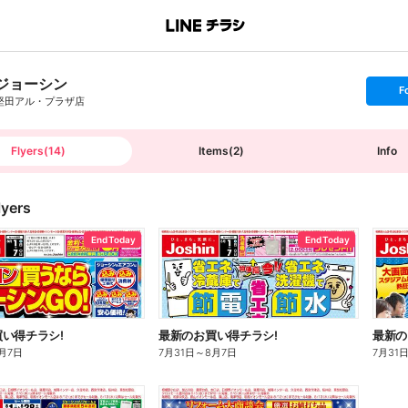
ジョーシン
s
F
e
堅田アル・プラザ店
t
f
o
l
l
Flyers
(
14
)
Items
(
2
)
Info
o
w
lyers
End Today
End Today
い得チラシ!
最新のお買い得チラシ!
最新の
月7日
7月31日
～
8月7日
7月31