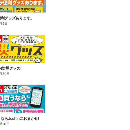
便利グッズあります。
月9日
!防災グッズ!
月30日
ならJoshinにおまかせ!
8月31日