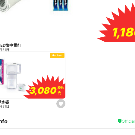
1,1
1,1
LED懐中電灯
月31日
Hot Item
3,080
3,080
税込
税込
円
円
浄水器
s
月31日
e
t
f
nfo
a
Officia
v
o
r