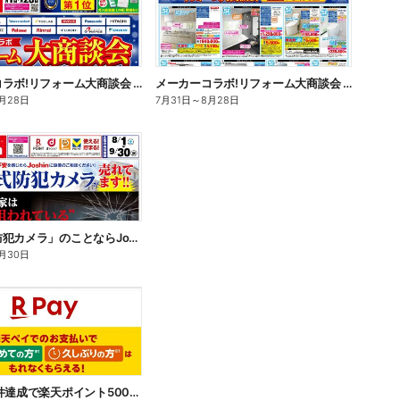
メーカーコラボ!リフォーム大商談会 オモテ
メーカーコラボ!リフォーム大商談会 ウラ
月28日
7月31日
～
8月28日
「無線式防犯カメラ」のことならJoshinへ!
月30日
【PR】条件達成で楽天ポイント500ポイントプレゼントキャンペーン!