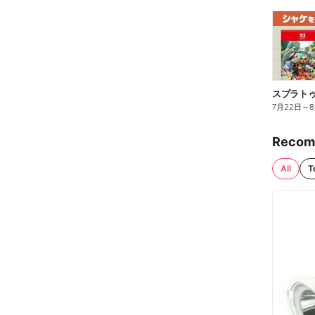
7月22日
～
Recom
All
T