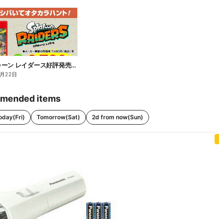
スプラトゥーン レイダース好評発売中!
8月22日
mended items
oday(Fri)
Tomorrow(Sat)
2d from now(Sun)