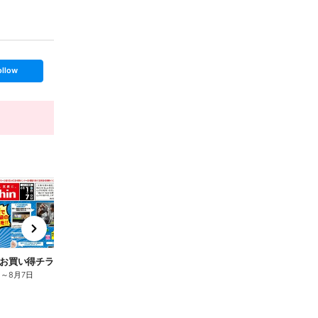
ollow
End Today
t
x
e
n
お買い得チラシ!
日
～
8月7日