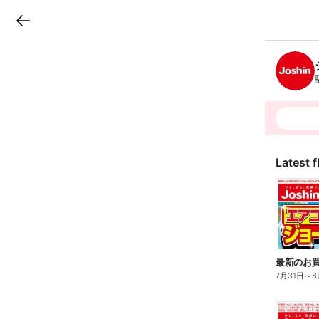
LINEチラシ
B
r
a
n
c
h
T
o
p
Latest f
最新のお買
7月31日
～
8