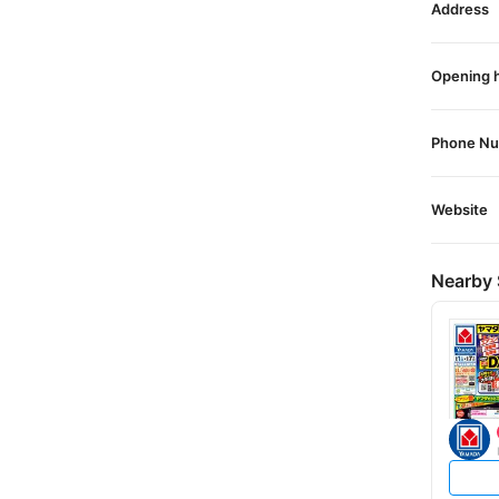
Address
Opening 
Phone N
Website
Nearby 