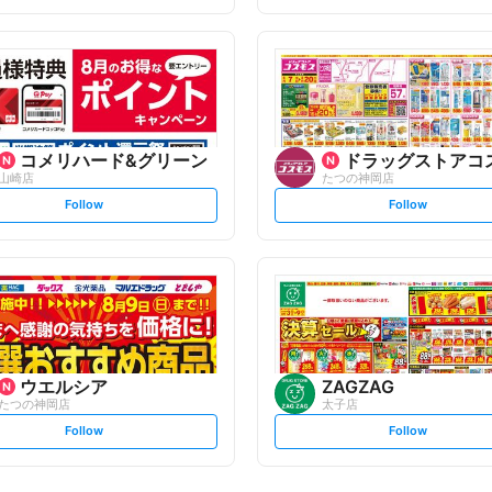
t
t
f
f
o
o
l
l
l
l
o
o
w
w
コメリハード&グリーン
ドラッグストアコ
山崎店
たつの神岡店
s
s
Follow
Follow
e
e
t
t
f
f
o
o
l
l
l
l
o
o
w
w
ウエルシア
ZAGZAG
たつの神岡店
太子店
s
s
Follow
Follow
e
e
t
t
f
f
o
o
l
l