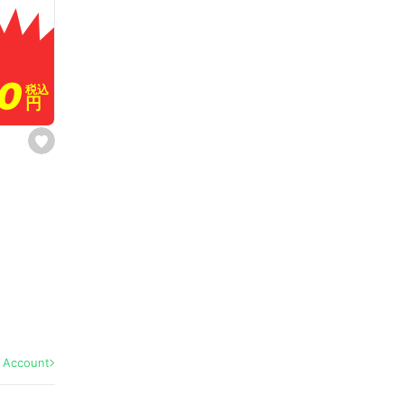
80
80
税込
税込
円
円
s
e
t
f
a
v
o
r
i
t
e
l Account