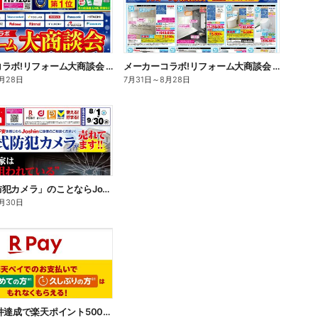
メーカーコラボ!リフォーム大商談会 オモテ
メーカーコラボ!リフォーム大商談会 ウラ
月28日
7月31日
～
8月28日
「無線式防犯カメラ」のことならJoshinへ!
月30日
【PR】条件達成で楽天ポイント500ポイントプレゼントキャンペーン!