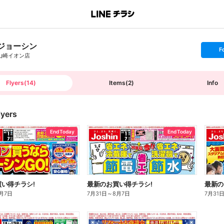
ジョーシン
s
F
e
山崎イオン店
t
f
o
l
l
Flyers
(
14
)
Items
(
2
)
Info
o
w
lyers
End Today
End Today
い得チラシ!
最新のお買い得チラシ!
最新の
月7日
7月31日
～
8月7日
7月31