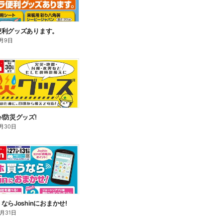
便利グッズあります。
月9日
!防災グッズ!
月30日
ならJoshinにおまかせ!
8月31日