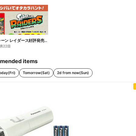
スプラトゥーン レイダース好評発売中!
8月22日
mended items
oday(Fri)
Tomorrow(Sat)
2d from now(Sun)