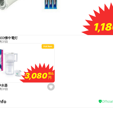
1,1
1,1
LED懐中電灯
月31日
Hot Item
3,080
3,080
税込
税込
円
円
浄水器
s
月31日
e
t
f
nfo
a
Officia
v
o
r