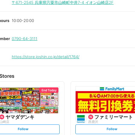
i
〒671-2545
兵庫県宍粟市山崎町中井7-4 イオン山崎店2F
t
e
hours
10:00-20:00
umber
0790-64-3111
https://store.joshin.co.jp/detail/1764/
Stores
End Today
ヤマダデンキ
ファミリーマート
山崎店
西鹿沢
s
s
Follow
Follow
e
e