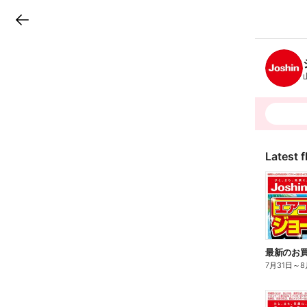
LINEチラシ
B
r
a
n
c
h
T
o
p
Latest f
最新のお買
7月31日
～
8