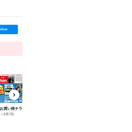
ollow
End Today
t
x
e
n
お買い得チラシ!
日
～
8月7日