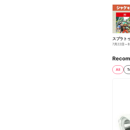
7月22日
～
Recom
All
T