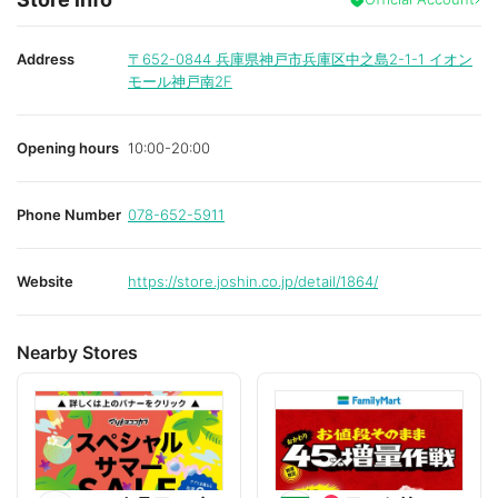
v
o
r
i
Address
〒652-0844
兵庫県神戸市兵庫区中之島2-1-1 イオン
t
モール神戸南2F
e
Opening hours
10:00-20:00
Phone Number
078-652-5911
Website
https://store.joshin.co.jp/detail/1864/
Nearby Stores