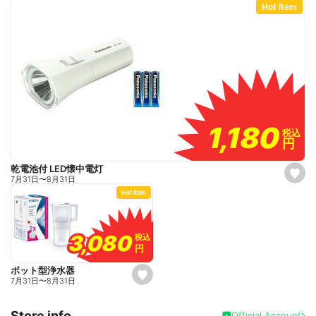
Hot Item
1,180
1,180
税込
税込
円
円
乾電池付 LED懐中電灯
s
7月31日
〜
8月31日
e
Hot Item
t
f
a
v
o
3,080
3,080
税込
税込
r
円
円
i
t
e
ポット型浄水器
s
7月31日
〜
8月31日
e
t
f
Store info
a
Official Account