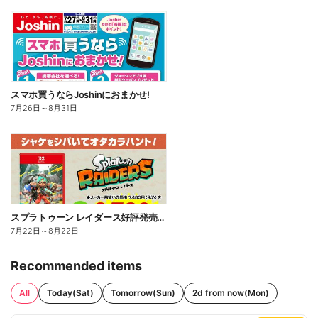
スマホ買うならJoshinにおまかせ!
7月26日
～
8月31日
スプラトゥーン レイダース好評発売中!
7月22日
～
8月22日
Recommended items
All
Today(Sat)
Tomorrow(Sun)
2d from now(Mon)