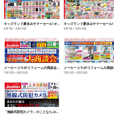
キッズランド夏休みサマーセール! オモテ
8月7日
～
8月24日
8月7日
～
8月24日
メーカーコラボ!リフォーム大商談会 オモテ
7月31日
～
8月28日
7月31日
～
8月28日
「無線式防犯カメラ」のことならJoshinへ!