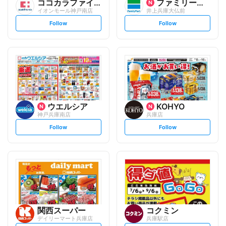
ココカラファイン
ファミリーマート
イオンモール神戸南店
井上兵庫大仏前
s
s
Follow
Follow
e
e
t
t
f
f
o
o
l
l
l
l
o
o
w
w
ウエルシア
KOHYO
神戸兵庫南店
兵庫店
s
s
Follow
Follow
e
e
t
t
f
f
o
o
l
l
l
l
o
o
w
w
関西スーパー
コクミン
デイリーマート兵庫店
兵庫駅店