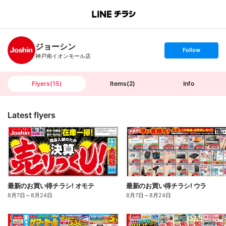
B
r
a
n
ジョーシン
c
s
Follow
h
e
神戸南イオンモール店
T
t
o
f
p
o
l
l
Flyers
(
15
)
Items
(
2
)
Info
o
w
Latest flyers
最新のお買い得チラシ! オモテ
最新のお買い得チラシ! ウラ
8月7日
～
8月24日
8月7日
～
8月24日