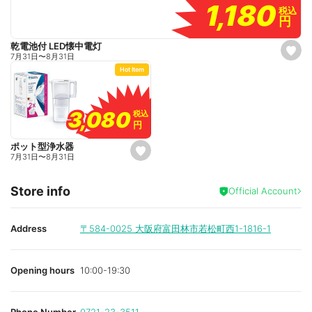
1,180
1,180
税込
税込
円
円
乾電池付 LED懐中電灯
s
7月31日
〜
8月31日
e
Hot Item
t
f
a
v
o
3,080
3,080
税込
税込
r
円
円
i
t
e
ポット型浄水器
s
7月31日
〜
8月31日
e
t
f
Store info
a
Official Account
v
o
r
i
Address
〒584-0025
大阪府富田林市若松町西1-1816-1
t
e
Opening hours
10:00-19:30