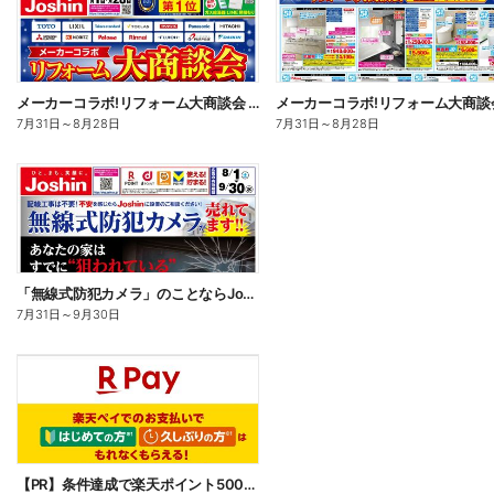
メーカーコラボ!リフォーム大商談会 オモテ
7月31日
～
8月28日
7月31日
～
8月28日
「無線式防犯カメラ」のことならJoshinへ!
7月31日
～
9月30日
【PR】条件達成で楽天ポイント500ポイントプレゼントキャンペーン!