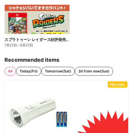
スプラトゥーン レイダース好評発売中!
7月22日
～
8月22日
Recommended items
All
Today(Fri)
Tomorrow(Sat)
2d from now(Sun)
Hot Item