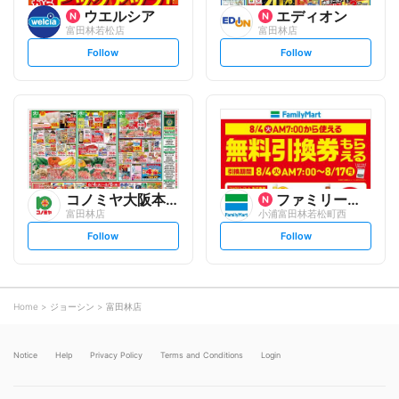
ウエルシア
エディオン
富田林若松店
富田林店
s
s
Follow
Follow
e
e
t
t
f
f
o
o
l
l
l
l
o
o
w
w
コノミヤ大阪本部
ファミリーマート
富田林店
小浦富田林若松町西
s
s
Follow
Follow
e
e
t
t
f
f
o
o
l
l
l
l
o
o
Home
ジョーシン
富田林店
w
w
Notice
Help
Privacy Policy
Terms and Conditions
Login