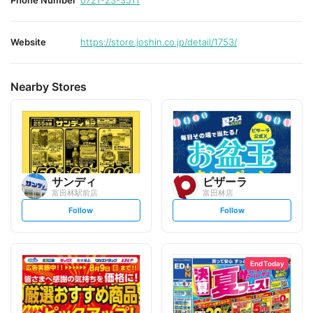
Phone Number
0721-23-3511
Website
https://store.joshin.co.jp/detail/1753/
Nearby Stores
サンディ
ピザーラ
富田林駅前店
富田林店
s
s
Follow
Follow
e
e
t
t
f
f
o
o
l
l
l
l
o
o
End Today
w
w