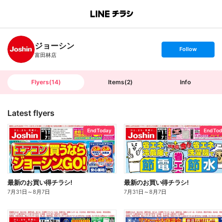
B
r
a
n
ジョーシン
c
s
Follow
h
e
富田林店
T
t
o
f
p
o
l
l
Flyers
(
14
)
Items
(
2
)
Info
o
w
Latest flyers
End Today
End To
最新のお買い得チラシ!
最新のお買い得チラシ!
7月31日
～
8月7日
7月31日
～
8月7日