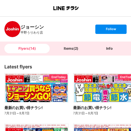
B
r
a
n
ジョーシン
c
s
Follow
h
e
平野うりわり店
T
t
o
f
p
o
l
l
Flyers
(
14
)
Items
(
2
)
Info
o
w
Latest flyers
End Today
End To
最新のお買い得チラシ!
最新のお買い得チラシ!
7月31日
～
8月7日
7月31日
～
8月7日