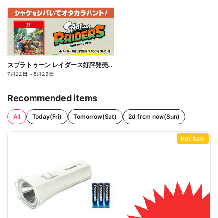
スプラトゥーン レイダース好評発売中!
7月22日
～
8月22日
Recommended items
All
Today(Fri)
Tomorrow(Sat)
2d from now(Sun)
Hot Item