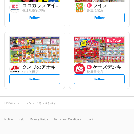
ココカラファイン
ライフ
喜連瓜破駅前店
喜連瓜破店
s
s
Follow
Follow
e
e
t
t
f
f
o
o
l
l
l
l
o
o
End Today
w
w
クスリのアオキ
ケーズデンキ
住道矢田店
松原天美店
s
s
Follow
Follow
e
e
t
t
f
f
o
o
l
l
l
l
o
o
Home
ジョーシン
平野うりわり店
w
w
Notice
Help
Privacy Policy
Terms and Conditions
Login