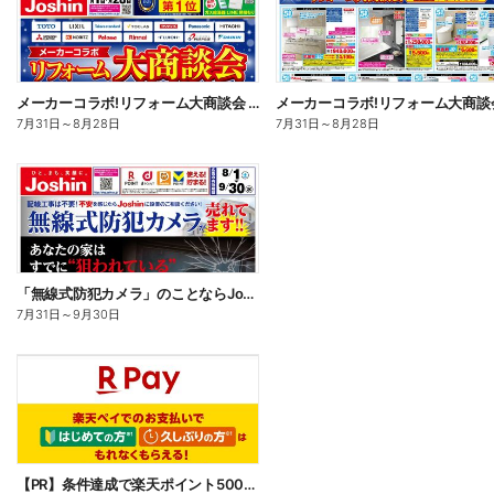
メーカーコラボ!リフォーム大商談会 オモテ
7月31日
～
8月28日
7月31日
～
8月28日
「無線式防犯カメラ」のことならJoshinへ!
7月31日
～
9月30日
【PR】条件達成で楽天ポイント500ポイントプレゼントキャンペーン!