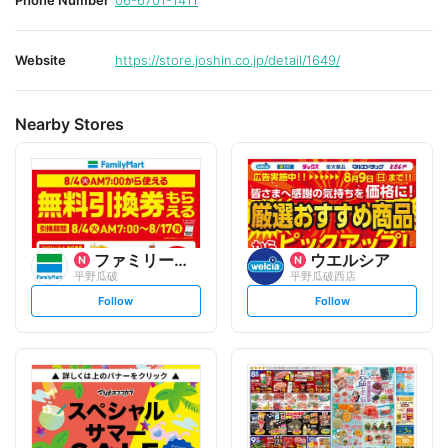
Phone Number
06-6701-1411
Website
https://store.joshin.co.jp/detail/1649/
Nearby Stores
ファミリーマート
ウエルシア
平野瓜破
平野瓜破西店
s
s
Follow
Follow
e
e
t
t
f
f
o
o
l
l
l
l
o
o
w
w