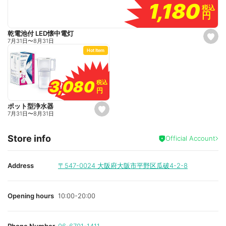
1,180
1,180
税込
税込
円
円
乾電池付 LED懐中電灯
s
7月31日
〜
8月31日
e
Hot Item
t
f
a
v
o
3,080
3,080
税込
税込
r
円
円
i
t
e
ポット型浄水器
s
7月31日
〜
8月31日
e
t
f
Store info
a
Official Account
v
o
r
i
Address
〒547-0024
大阪府大阪市平野区瓜破4-2-8
t
e
Opening hours
10:00-20:00