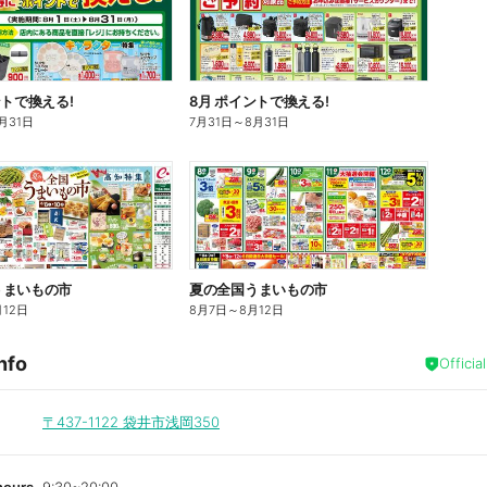
ントで換える!
8月 ポイントで換える!
月31日
7月31日
～
8月31日
うまいもの市
夏の全国うまいもの市
月12日
8月7日
～
8月12日
nfo
Officia
〒437-1122
袋井市浅岡350