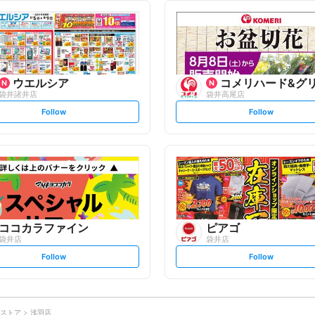
l
l
l
l
o
o
w
w
ウエルシア
コメリハード&グ
袋井諸井店
袋井高尾店
s
s
Follow
Follow
e
e
t
t
f
f
o
o
l
l
l
l
o
o
w
w
ココカラファイン
ピアゴ
袋井店
袋井店
s
s
Follow
Follow
e
e
t
t
f
f
o
o
l
l
l
l
o
o
ストア
浅羽店