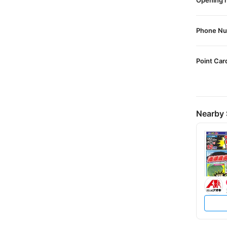
Opening 
Phone N
Point Car
Nearby 