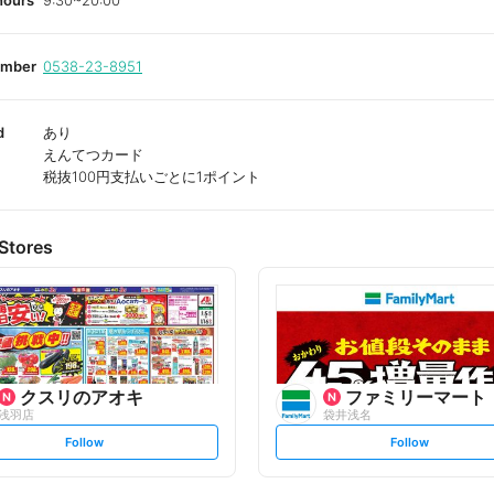
hours
9:30~20:00
umber
0538-23-8951
d
あり
えんてつカード
税抜100円支払いごとに1ポイント
Stores
クスリのアオキ
ファミリーマート
浅羽店
袋井浅名
s
s
Follow
Follow
e
e
t
t
f
f
o
o