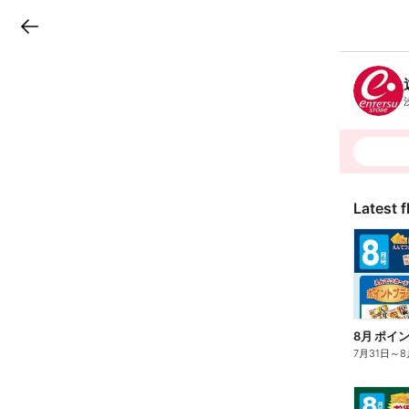
LINEチラシ
B
r
a
n
c
h
T
o
p
Latest f
8月 ポイ
7月31日
～
8