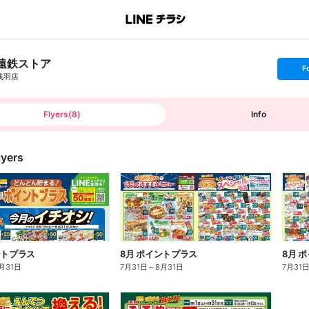
遠鉄ストア
s
F
e
浅羽店
t
f
o
l
l
Flyers
(
8
)
Info
o
w
lyers
ントプラス
8月 ポイントプラス
8月 
月31日
7月31日
～
8月31日
7月31