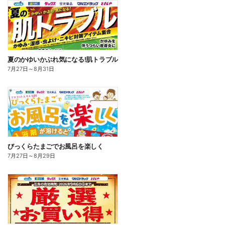
夏のかゆいかぶれ気になる!肌トラブル
7月27日
～
8月31日
びっくらたまごでお風呂を楽しく
7月27日
～
8月29日