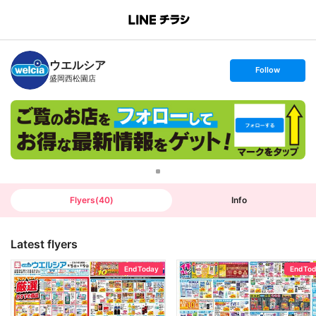
B
r
a
n
ウエルシア
c
s
Follow
h
e
盛岡西松園店
T
t
o
f
p
o
l
l
o
w
Flyers
(
40
)
Info
Latest flyers
End Today
End To