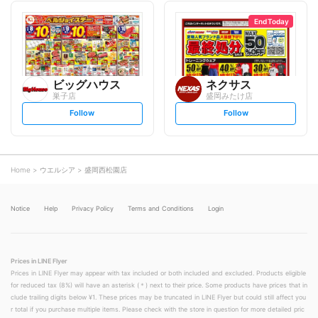
l
l
l
l
o
o
End Today
w
w
ビッグハウス
ネクサス
巣子店
盛岡みたけ店
s
s
Follow
Follow
e
e
t
t
f
f
o
o
l
l
l
l
o
o
Home
ウエルシア
盛岡西松園店
w
w
Notice
Help
Privacy Policy
Terms and Conditions
Login
Prices in LINE Flyer
Prices in LINE Flyer may appear with tax included or both included and excluded. Products eligible
for reduced tax (8%) will have an asterisk (＊) next to their price. Some products have prices that in
clude trailing digits below ¥1. These prices may be truncated in LINE Flyer but could still affect you
r total if you purchase multiple items. Please check with the store in question for more detailed pric