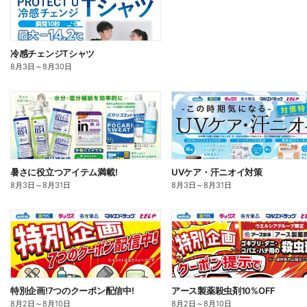
冷感チェンジTシャツ
8月3日
～
8月30日
暑さに役立つアイテム満載!
UVケア・汗ニオイ対策
8月3日
～
8月31日
8月3日
～
8月31日
特別企画!7つのクーポン配信中!
アース製薬殺虫剤10%OFF
8月2日
～
8月10日
8月2日
～
8月10日