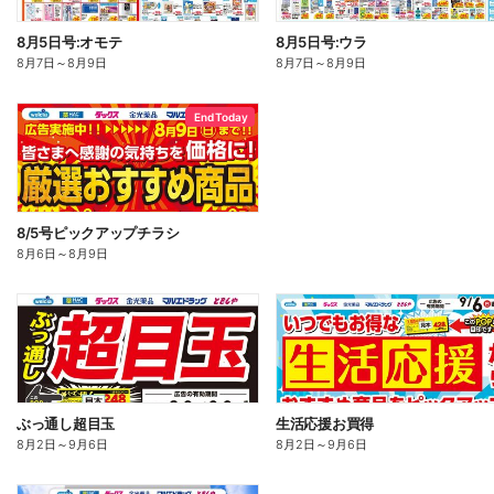
8月5日号:オモテ
8月5日号:ウラ
8月7日
～
8月9日
8月7日
～
8月9日
End Today
8/5号ピックアップチラシ
8月6日
～
8月9日
ぶっ通し超目玉
生活応援お買得
8月2日
～
9月6日
8月2日
～
9月6日