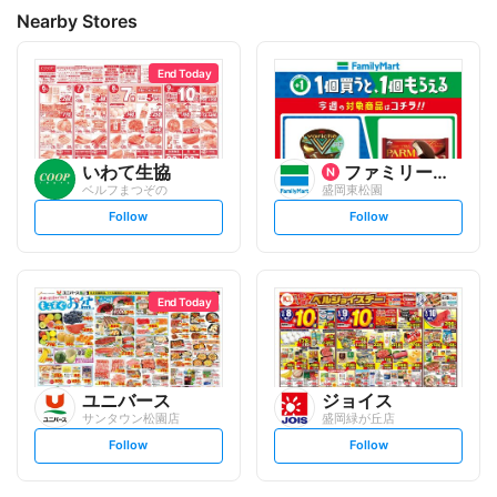
Nearby Stores
End Today
いわて生協
ファミリーマート
ベルフまつぞの
盛岡東松園
s
s
Follow
Follow
e
e
t
t
f
f
o
o
l
l
l
l
o
o
End Today
w
w
ユニバース
ジョイス
サンタウン松園店
盛岡緑が丘店
s
s
Follow
Follow
e
e
t
t
f
f
o
o