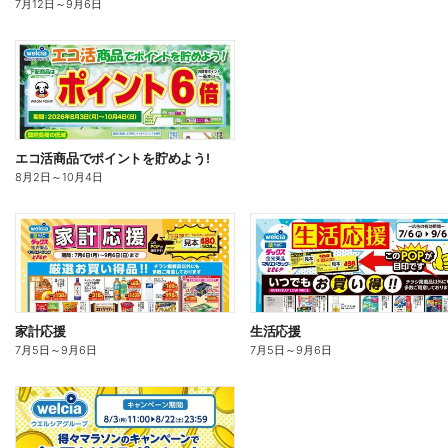
7月12日
～
9月6日
エコ活商品でポイントを貯めよう!
8月2日
～
10月4日
家計応援
生活応援
7月5日
～
9月6日
7月5日
～
9月6日