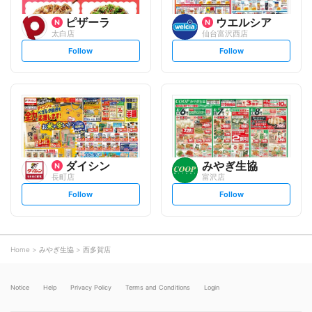
ピザーラ
ウエルシア
太白店
仙台富沢西店
s
s
Follow
Follow
e
e
t
t
f
f
o
o
l
l
l
l
o
o
w
w
ダイシン
みやぎ生協
長町店
富沢店
s
s
Follow
Follow
e
e
t
t
f
f
o
o
l
l
l
l
o
o
Home
みやぎ生協
西多賀店
w
w
Notice
Help
Privacy Policy
Terms and Conditions
Login