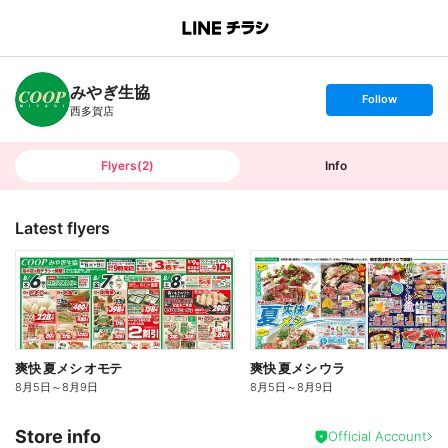
B
r
a
n
みやぎ生協
c
s
Follow
h
e
西多賀店
T
t
o
f
p
o
l
l
Flyers
(
2
)
Info
o
w
Latest flyers
爽快 夏メシ オモテ
爽快 夏メシ ウラ
8月5日
～
8月9日
8月5日
～
8月9日
Store info
Official Account