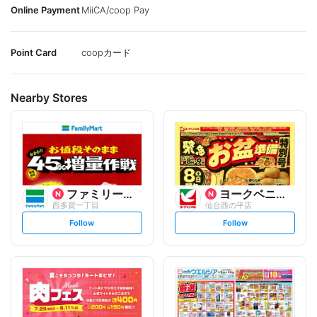
Online Payment
MiiCA/coop Pay
Point Card
coopカード
Nearby Stores
ファミリーマート
ヨークベニマル
西多賀一丁目
仙台西の平店
s
s
Follow
Follow
e
e
t
t
f
f
o
o
l
l
l
l
o
o
w
w