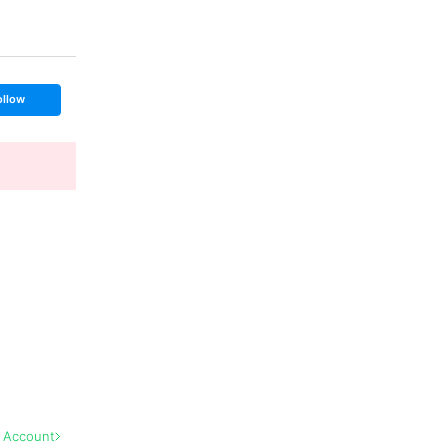
ollow
l Account