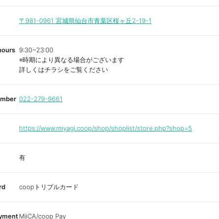
〒981-0961
宮城県仙台市青葉区桜ヶ丘2-19-1
hours
9:30~23:00
※時期により異なる場合がございます
詳しくはチラシをご覧ください
umber
022-279-9661
https://www.miyagi.coop/shop/shoplist/store.php?shop=5
有
rd
coopトリプルカード
ayment
MiiCA/coop Pay