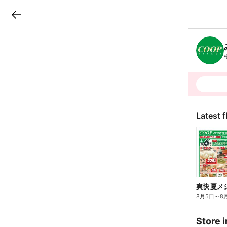
LINEチラシ
B
r
a
n
c
h
T
o
p
Latest f
爽快 夏メ
8月5日
～
8
Store i