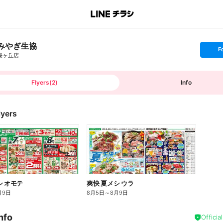
みやぎ生協
s
F
e
桜ヶ丘店
t
f
o
l
l
Flyers
(
2
)
Info
o
w
lyers
シ オモテ
爽快 夏メシ ウラ
月9日
8月5日
～
8月9日
nfo
Officia