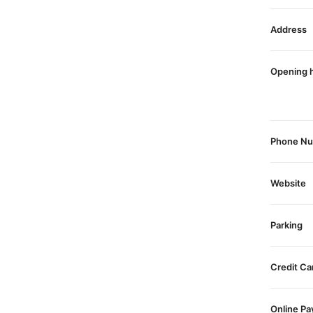
Address
Opening 
Phone N
Website
Parking
Credit Ca
Online P