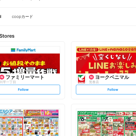
d
coopカード
Stores
ファミリーマート
ヨークベニマル
川平一丁目
荒巻店
s
s
Follow
Follow
e
e
t
t
f
f
o
o
l
l
l
l
o
o
w
w