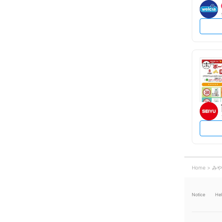
Home
みや
Notice
He