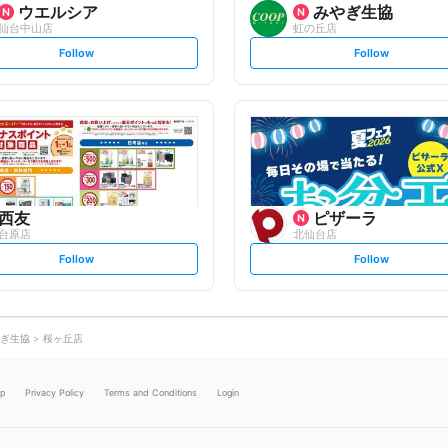
ウエルシア
みやぎ生協
仙台中山店
虹の丘店
s
s
Follow
Follow
e
e
t
t
f
f
o
o
l
l
l
l
o
o
w
w
西友
ピザーラ
台原店
北仙台店
s
s
Follow
Follow
e
e
t
t
f
f
o
o
l
l
l
l
o
o
ぎ生協
桜ヶ丘店
w
w
lp
Privacy Policy
Terms and Conditions
Login