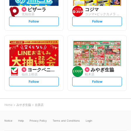
ピザーラ
コジマ
北仙台店
コジマ×ビックカメラ イオンモール仙台上...
s
s
Follow
Follow
e
e
t
t
f
f
o
o
l
l
l
l
o
o
w
w
ヨークベニマル
みやぎ生協
仙台上杉店
柏木店
s
s
Follow
Follow
e
e
t
t
f
f
o
o
l
l
l
l
o
o
Home
みやぎ生協
台原店
w
w
Notice
Help
Privacy Policy
Terms and Conditions
Login