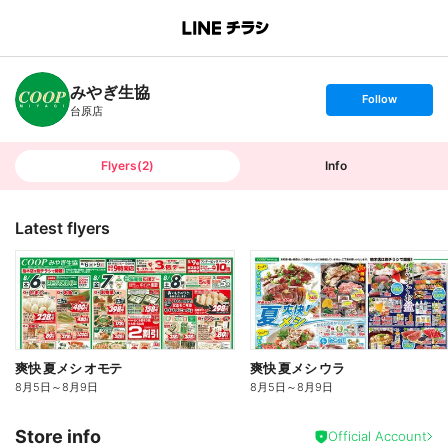
B
r
a
n
みやぎ生協
c
s
Follow
h
e
台原店
T
t
o
f
p
o
l
l
Flyers
(
2
)
Info
o
w
Latest flyers
爽快 夏メシ オモテ
爽快 夏メシ ウラ
8月5日
～
8月9日
8月5日
～
8月9日
Store info
Official Account