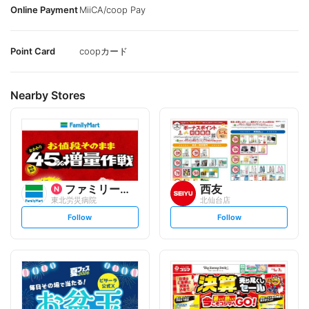
Online Payment
MiiCA/coop Pay
Point Card
coopカード
Nearby Stores
ファミリーマート
西友
東北労災病院
北仙台店
s
s
Follow
Follow
e
e
t
t
f
f
o
o
l
l
l
l
o
o
w
w