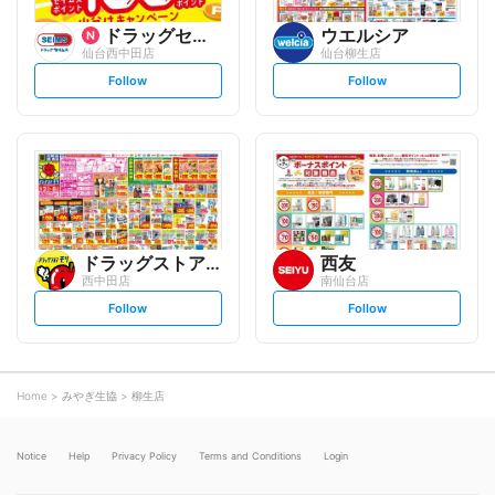
ドラッグセイムス
ウエルシア
仙台西中田店
仙台柳生店
s
s
Follow
Follow
e
e
t
t
f
f
o
o
l
l
l
l
o
o
w
w
ドラッグストアモリ
西友
西中田店
南仙台店
s
s
Follow
Follow
e
e
t
t
f
f
o
o
l
l
l
l
o
o
Home
みやぎ生協
柳生店
w
w
Notice
Help
Privacy Policy
Terms and Conditions
Login