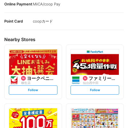
Online Payment
MiiCA/coop Pay
Point Card
coopカード
Nearby Stores
ヨークベニマル
ファミリーマート
柳生店
仙台西中田
s
s
Follow
Follow
e
e
t
t
f
f
o
o
l
l
l
l
o
o
w
w