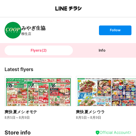
B
r
a
n
みやぎ生協
c
s
Follow
h
e
柳生店
T
t
o
f
p
o
l
l
Flyers
(
2
)
Info
o
w
Latest flyers
爽快 夏メシ オモテ
爽快 夏メシ ウラ
8月5日
～
8月9日
8月5日
～
8月9日
Store info
Official Account