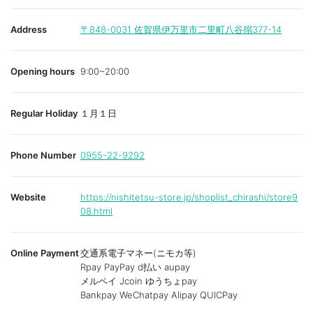
Address
〒848-0031
佐賀県伊万里市二里町八谷搦377-14
Opening hours
9:00~20:00
Regular Holiday
１月１日
Phone Number
0955-22-9292
Website
https://nishitetsu-store.jp/shoplist_chirashi/store9
08.html
Online Payment
交通系電子マネー(ニモカ等)
Rpay PayPay d払い aupay
メルペイ Jcoin ゆうちょpay
Bankpay WeChatpay Alipay QUICPay