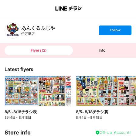
B
r
a
n
あんくるふじや
c
s
Follow
h
e
伊万里店
T
t
o
f
p
o
l
l
Flyers
(
2
)
Info
o
w
Latest flyers
8/5~8/18チラシ表
8/5~8/18チラシ裏
8月4日
～
8月18日
8月4日
～
8月18日
Store info
Official Account