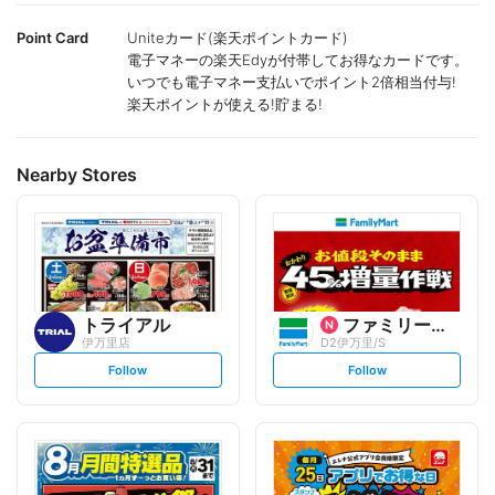
Point Card
Uniteカード(楽天ポイントカード)
電子マネーの楽天Edyが付帯してお得なカードです。
いつでも電子マネー支払いでポイント2倍相当付与!
楽天ポイントが使える!貯まる!
Nearby Stores
トライアル
ファミリーマート
伊万里店
D2伊万里/S
s
s
Follow
Follow
e
e
t
t
f
f
o
o
l
l
l
l
o
o
w
w