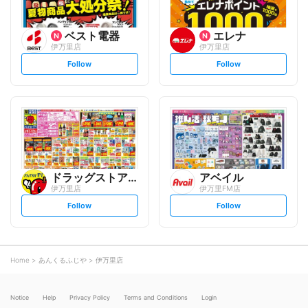
ベスト電器
エレナ
伊万里店
伊万里店
s
s
Follow
Follow
e
e
t
t
f
f
o
o
l
l
l
l
o
o
w
w
ドラッグストアモリ
アベイル
伊万里店
伊万里FM店
s
s
Follow
Follow
e
e
t
t
f
f
o
o
l
l
l
l
o
o
Home
あんくるふじや
伊万里店
w
w
Notice
Help
Privacy Policy
Terms and Conditions
Login