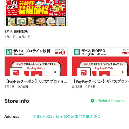
8/1会員様価格
7月31日
～
8月31日
【PayPayクーポン】ザバスプロテイン対象商品のご購入で最大10%還元!
8月2日
～
9月6日
8月2日
～
9月6日
Store info
Official Account
Address
〒830-0032
福岡県久留米市東町316-2