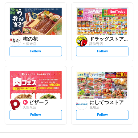
o
o
l
l
l
l
o
o
End Today
w
w
梅の花
ドラッグストアモリ
久留米店
諏訪野店
s
s
Follow
Follow
e
e
t
t
f
f
o
o
l
l
l
l
o
o
w
w
ピザーラ
にしてつストア
久留米店
花畑店
s
s
Follow
Follow
e
e
t
t
f
f
o
o
l
l
l
l