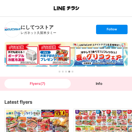
B
r
a
n
にしてつストア
c
s
Follow
h
e
レガネット久留米タミー
T
t
o
f
p
o
l
l
o
w
Flyers
(
7
)
Info
Latest flyers