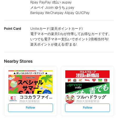
Rpay PayPay d払い aupay
メルペイ Jcoin ゆうちょpay
Bankpay WeChatpay Alipay QUICPay
Point Card
Uniteカード(楽天ポイントカード)
電子マネーの楽天Edyが付帯してお得なカードです。
いつでも電子マネー支払いでポイント2倍相当付与!
楽天ポイントが使える!貯まる!
Nearby Stores
ココカラファイン
ツルハドラッグ
西鉄久留米駅店
西鉄久留米駅前店
s
s
Follow
Follow
e
e
t
t
f
f