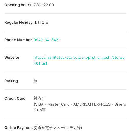
Opening hours
7:30~22:00
Regular Holiday
１月１日
Phone Number
0942-34-3421
Website
https://nishitetsu-store.jp/shoplist_chirashi/store0
48.html
Parking
無
Credit Card
対応可
(VISA・Master Card・AMERICAN EXPRESS・Diners
Club等)
Online Payment
交通系電子マネー(ニモカ等)