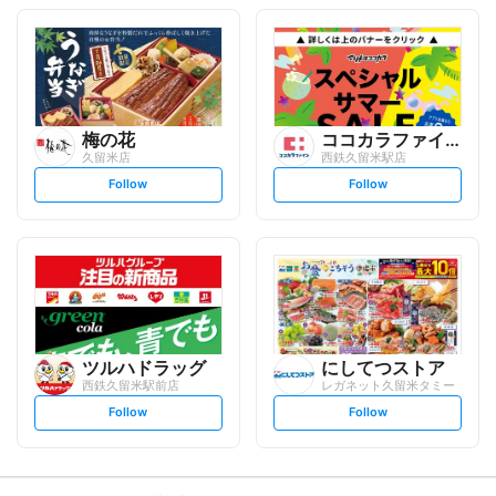
o
o
l
l
l
l
o
o
w
w
梅の花
ココカラファイン
久留米店
西鉄久留米駅店
s
s
Follow
Follow
e
e
t
t
f
f
o
o
l
l
l
l
o
o
w
w
ツルハドラッグ
にしてつストア
西鉄久留米駅前店
レガネット久留米タミー
s
s
Follow
Follow
e
e
t
t
f
f
o
o
l
l
l
l