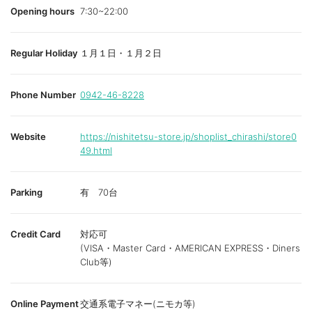
Opening hours
7:30~22:00
Regular Holiday
１月１日・１月２日
Phone Number
0942-46-8228
Website
https://nishitetsu-store.jp/shoplist_chirashi/store0
49.html
Parking
有 70台
Credit Card
対応可
(VISA・Master Card・AMERICAN EXPRESS・Diners
Club等)
Online Payment
交通系電子マネー(ニモカ等)