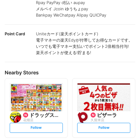
Rpay PayPay d払い aupay
メルペイ Jcoin ゆうちょpay
Bankpay WeChatpay Alipay QUICPay
Point Card
Uniteカード(楽天ポイントカード)
電子マネーの楽天Edyが付帯してお得なカードです。
いつでも電子マネー支払いでポイント2倍相当付与!
楽天ポイントが使える!貯まる!
Nearby Stores
ドラッグストアモリ
ピザーラ
花畑店
久留米店
s
s
Follow
Follow
e
e
t
t
f
f