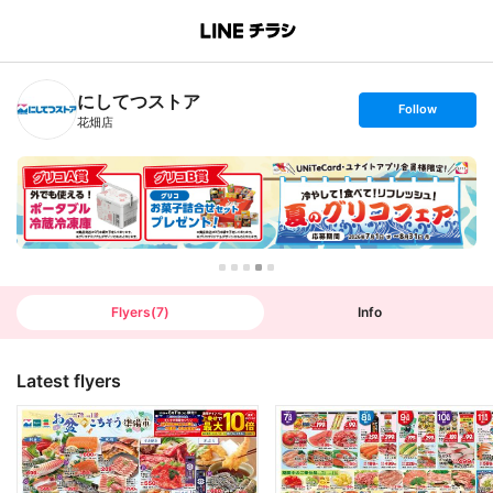
B
r
a
n
にしてつストア
c
s
Follow
h
e
花畑店
T
t
o
f
p
o
l
l
o
w
Flyers
(
7
)
Info
Latest flyers