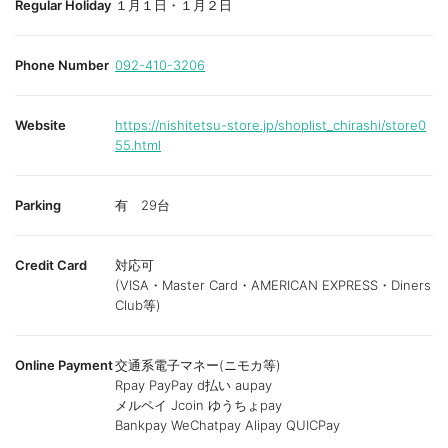
Regular Holiday
１月１日・１月２日
Phone Number
092-410-3206
Website
https://nishitetsu-store.jp/shoplist_chirashi/store0
55.html
Parking
有 29台
Credit Card
対応可
(VISA・Master Card・AMERICAN EXPRESS・Diners
Club等)
Online Payment
交通系電子マネー(ニモカ等)
Rpay PayPay d払い aupay
メルペイ Jcoin ゆうちょpay
Bankpay WeChatpay Alipay QUICPay