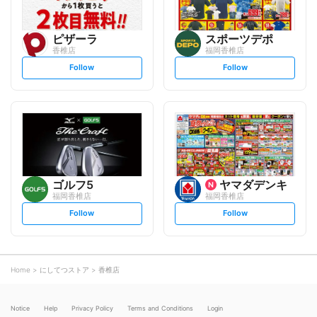
ピザーラ
スポーツデポ
香椎店
福岡香椎店
s
s
Follow
Follow
e
e
t
t
f
f
o
o
l
l
l
l
o
o
w
w
ゴルフ5
ヤマダデンキ
福岡香椎店
福岡香椎店
s
s
Follow
Follow
e
e
t
t
f
f
o
o
l
l
l
l
o
o
Home
にしてつストア
香椎店
w
w
Notice
Help
Privacy Policy
Terms and Conditions
Login