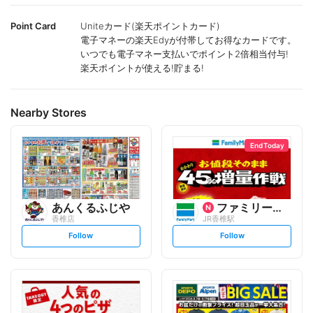
Point Card
Uniteカード(楽天ポイントカード)
電子マネーの楽天Edyが付帯してお得なカードです。
いつでも電子マネー支払いでポイント2倍相当付与!
楽天ポイントが使える!貯まる!
Nearby Stores
End Today
あんくるふじや
ファミリーマート
香椎店
JR香椎駅
s
s
Follow
Follow
e
e
t
t
f
f
o
o
l
l
l
l
o
o
w
w