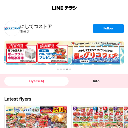
B
r
a
n
にしてつストア
c
s
Follow
h
e
香椎店
T
t
o
f
p
o
l
l
o
w
Flyers
(
4
)
Info
Latest flyers