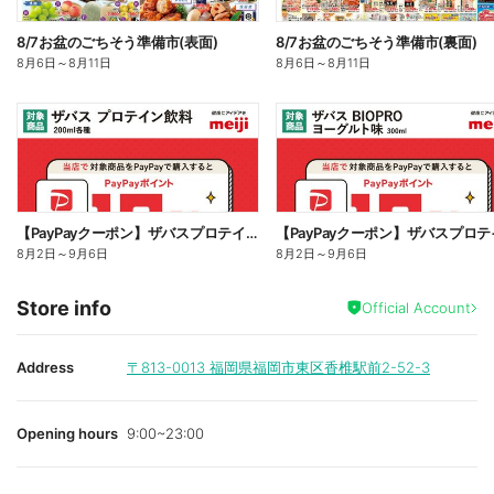
8/7お盆のごちそう準備市(表面)
8/7お盆のごちそう準備市(裏面)
8月6日
～
8月11日
8月6日
～
8月11日
【PayPayクーポン】ザバスプロテイン対象商品のご購入で最大10%還元!
8月2日
～
9月6日
8月2日
～
9月6日
Store info
Official Account
Address
〒813-0013
福岡県福岡市東区香椎駅前2-52-3
Opening hours
9:00~23:00