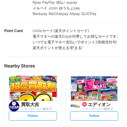
Rpay PayPay d払い aupay
メルペイ Jcoin ゆうちょpay
Bankpay WeChatpay Alipay QUICPay
Point Card
Uniteカード(楽天ポイントカード)
電子マネーの楽天Edyが付帯してお得なカードです。
いつでも電子マネー支払いでポイント2倍相当付与!
楽天ポイントが使える!貯まる!
Nearby Stores
買取大吉
エディオン
イオンモール八幡東店
イオンモール八幡東店
s
s
Follow
Follow
e
e
t
t
f
f