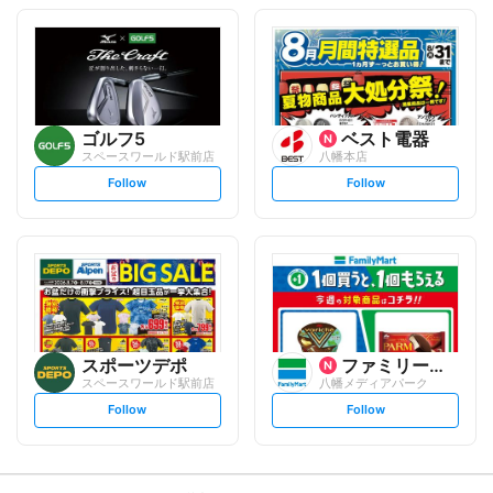
o
o
l
l
l
l
o
o
w
w
ゴルフ5
ベスト電器
スペースワールド駅前店
八幡本店
s
s
Follow
Follow
e
e
t
t
f
f
o
o
l
l
l
l
o
o
w
w
スポーツデポ
ファミリーマート
スペースワールド駅前店
八幡メディアパーク
s
s
Follow
Follow
e
e
t
t
f
f
o
o
l
l
l
l