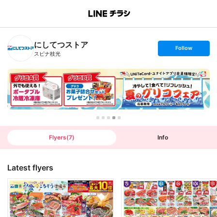
B
r
a
n
にしてつストア
c
s
Follow
h
e
スピナ枝光
T
t
o
f
p
o
l
l
o
w
Flyers
(
7
)
Info
Latest flyers