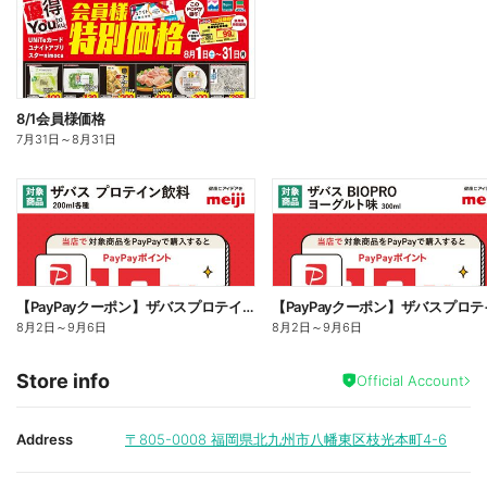
8/1会員様価格
7月31日
～
8月31日
【PayPayクーポン】ザバスプロテイン対象商品のご購入で最大10%還元!
8月2日
～
9月6日
8月2日
～
9月6日
Store info
Official Account
Address
〒805-0008
福岡県北九州市八幡東区枝光本町4-6