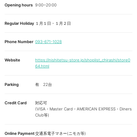
Opening hours
9:00~20:00
Regular Holiday
１月１日・１月２日
Phone Number
093-671-1028
Website
https://nishitetsu-store.jp/shoplist_chirashi/store0
64.html
Parking
有 22台
Credit Card
対応可
(VISA・Master Card・AMERICAN EXPRESS・Diners
Club等)
Online Payment
交通系電子マネー(ニモカ等)