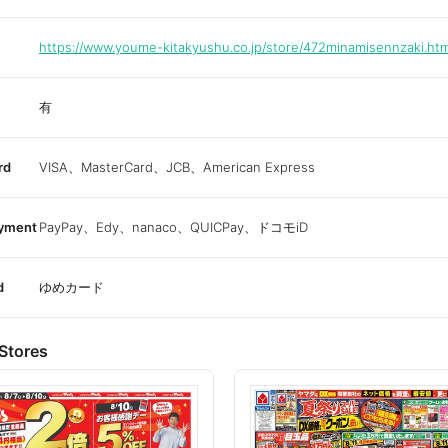
https://www.youme-kitakyushu.co.jp/store/472minamisennzaki.ht
有
rd
VISA、MasterCard、JCB、American Express
ayment
PayPay、Edy、nanaco、QUICPay、ドコモiD
d
ゆめカード
Stores