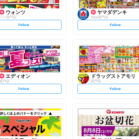
ウォンツ
ヤマダデンキ
フジ長門店
New長門店
s
s
Follow
Follow
e
e
t
t
f
f
o
o
l
l
l
l
o
o
w
w
エディオン
ドラッグストアモリ
長門店
長門店
s
s
Follow
Follow
e
e
t
t
f
f
o
o
l
l
l
l
o
o
w
w