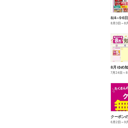
8月3日
～
8
8月 ゆめ
7月24日
～
クーポンの
6月2日
～
9