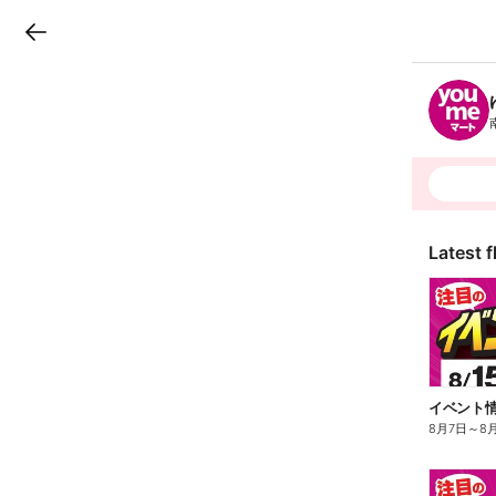
LINEチラシ
B
r
a
n
c
h
T
o
p
Latest f
イベント情
8月7日
～
8