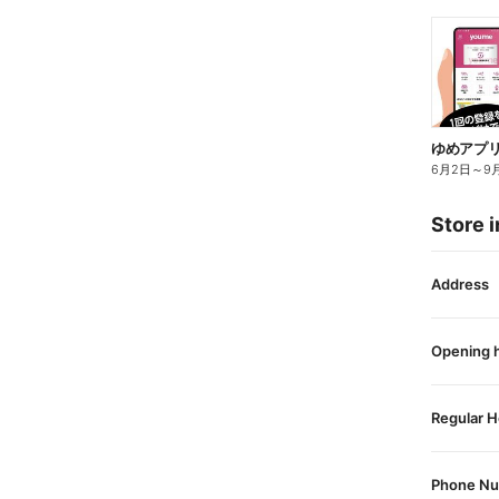
ゆめアプリ
6月2日
～
9
Store i
Address
Opening 
Regular H
Phone N