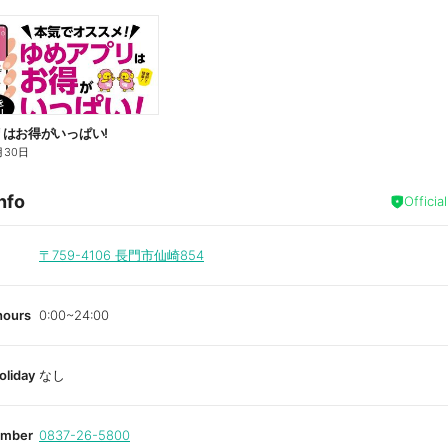
はお得がいっぱい!
月30日
nfo
Officia
〒759-4106
長門市仙崎854
hours
0:00~24:00
oliday
なし
umber
0837-26-5800