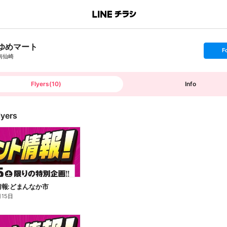
ゆめマート
s
F
e
南仙崎
t
f
o
l
l
Flyers
(
10
)
Info
o
w
lyers
報:どまんなか市
月15日