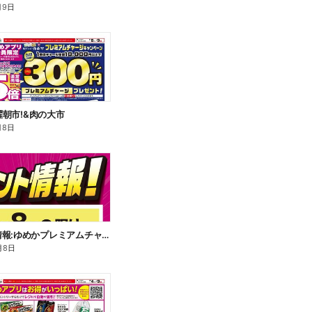
月9日
土曜朝市!&肉の大市
月8日
イベント情報:ゆめかプレミアムチャージ
月8日