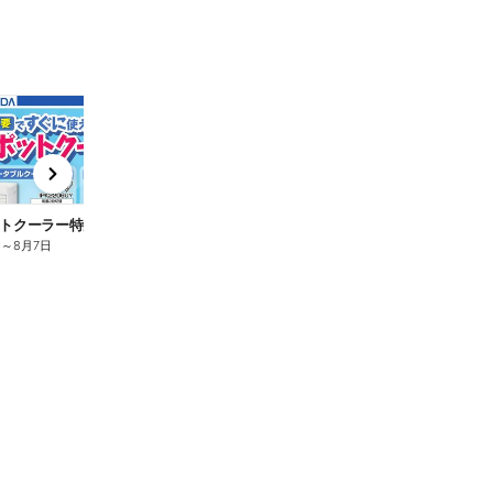
t
x
e
n
トクーラー特集
【REGZA】話題の新商品
日
～
8月7日
7月31日
～
8月7日