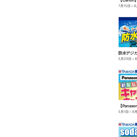
【Cano
7月15日
～
8
防水デジカ
5月29日
～
5月1日
～
9