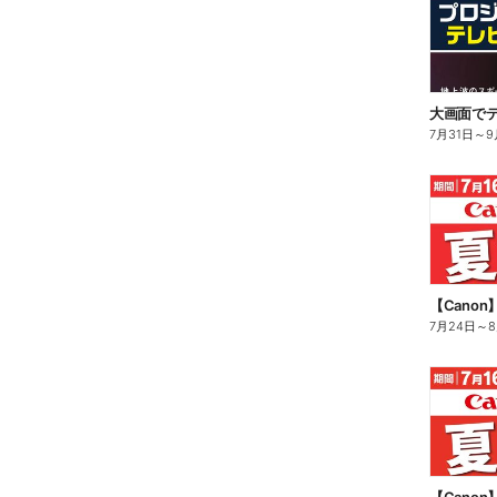
大画面でテ
7月31日
～
9
【Cano
7月24日
～