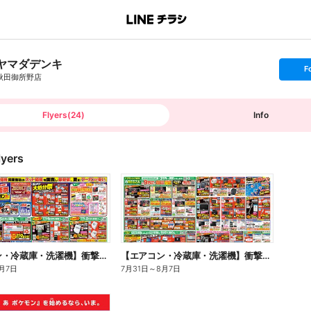
ヤマダデンキ
s
F
e
秋田御所野店
t
f
o
l
l
Flyers
(
24
)
Info
o
w
lyers
【エアコン・冷蔵庫・洗濯機】衝撃特価祭(おもて)
【エアコン・冷蔵庫・洗濯機】衝撃特価祭(うら)
月7日
7月31日
～
8月7日