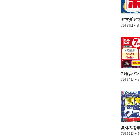
ヤマダア
7月31日
～
8
7月はバン
7月24日
～
夏休みを
7月23日
～