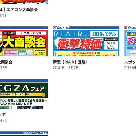
RAL】エアコン大商談会
月7日
大商談会
新型【RIAIR】登場!
スポッ
月7日
7月31日
～
8月7日
7月31
ェア
月9日