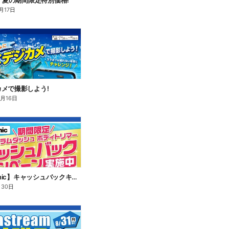
n】夏の期間限定特別価格!
月17日
メで撮影しよう!
8月16日
【Panasonic】キャッシュバックキャンペーン
月30日