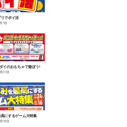
プリでポイ活
月7日
ダイのおもちゃで遊ぼう!
8月21日
最高にするゲーム大特集
8月16日