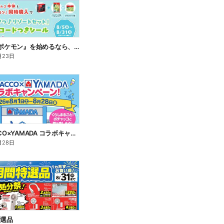
『ぽこ あ ポケモン』を始めるなら、いま。
月23日
POCHACCO×YAMADA コラボキャンペーン!
月28日
特選品