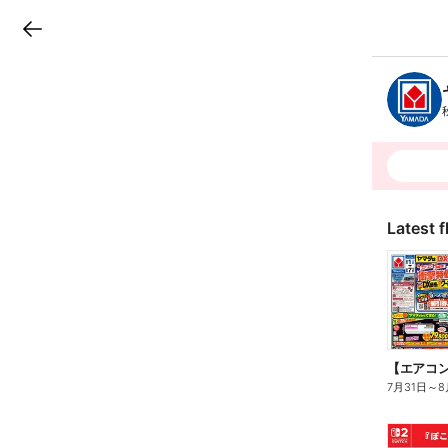
LINEチラシ
B
r
a
n
c
h
T
o
p
Latest f
7月31日
～
8