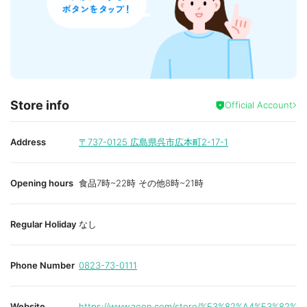
Store info
Official Account
Address
〒737-0125
広島県呉市広本町2-17-1
Opening hours
食品7時~22時 その他8時~21時
Regular Holiday
なし
Phone Number
0823-73-0111
Website
https://www.aeon.com/store/%E3%82%A4%E3%82%