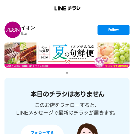
B
r
a
n
イオン
c
s
Follow
h
e
広店
T
t
o
f
p
o
l
l
o
w