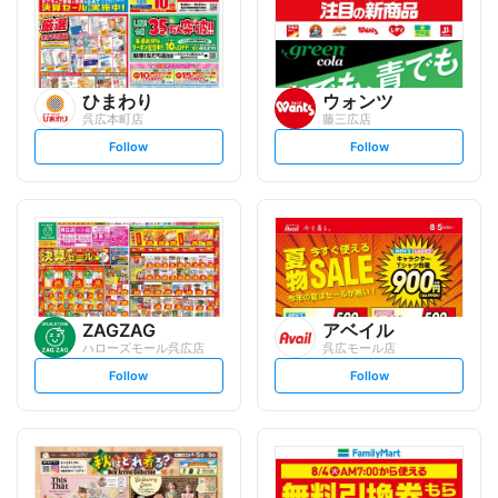
ひまわり
ウォンツ
呉広本町店
藤三広店
s
s
Follow
Follow
e
e
t
t
f
f
o
o
l
l
l
l
o
o
w
w
ZAGZAG
アベイル
ハローズモール呉広店
呉広モール店
s
s
Follow
Follow
e
e
t
t
f
f
o
o
l
l
l
l
o
o
w
w