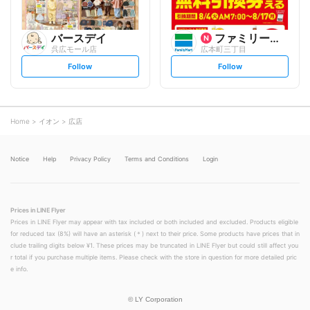
バースデイ
ファミリーマート
呉広モール店
広本町三丁目
s
s
Follow
Follow
e
e
t
t
f
f
o
o
l
l
l
l
o
o
Home
イオン
広店
w
w
Notice
Help
Privacy Policy
Terms and Conditions
Login
Prices in LINE Flyer
Prices in LINE Flyer may appear with tax included or both included and excluded. Products eligible
for reduced tax (8%) will have an asterisk (＊) next to their price. Some products have prices that in
clude trailing digits below ¥1. These prices may be truncated in LINE Flyer but could still affect you
r total if you purchase multiple items. Please check with the store in question for more detailed pric
e info.
©
LY Corporation