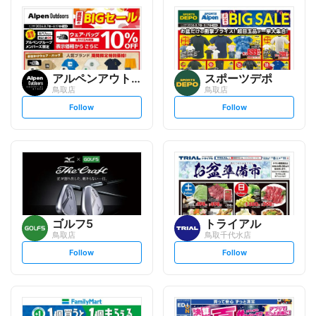
アルペンアウトドアーズエッセ...
スポーツデポ
鳥取店
鳥取店
s
s
Follow
Follow
e
e
t
t
f
f
o
o
l
l
l
l
o
o
w
w
ゴルフ5
トライアル
鳥取店
鳥取千代水店
s
s
Follow
Follow
e
e
t
t
f
f
o
o
l
l
l
l
o
o
w
w