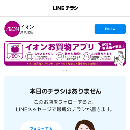
B
r
a
n
イオン
c
s
Follow
h
e
鳥取北店
T
t
o
f
p
o
l
l
o
w