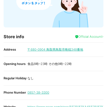
Store info
Official Account
Address
〒680-0904
鳥取県鳥取市晩稲348番地
Opening hours
食品8時~23時 その他9時~22時
Regular Holiday
なし
Phone Number
0857-38-3300
Website
https://www.aeon.com/store/%E3%82%A4%E3%82%