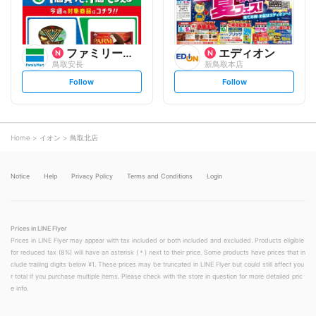
ファミリーマート
エディオン
鳥取安長
新鳥取本店
s
s
Follow
Follow
e
e
t
t
f
f
o
o
l
l
l
l
o
o
Home
イオン
鳥取北店
w
w
Notice
Help
Privacy Policy
Terms and Conditions
Login
Prices in LINE Flyer
Prices in LINE Flyer may appear with tax included or both included and excluded. Products eligible
for reduced tax (8%) will have an asterisk (＊) next to their price. Some products have prices that in
clude trailing digits below ¥1. These prices may be truncated in LINE Flyer but could still affect you
r total if you purchase multiple items. Please check with the store in question for more detailed pric
e info.