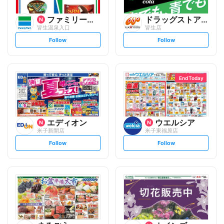
ファミリーマート
ドラッグストアウェルネス
皆生温泉入口
皆生店
s
s
Follow
Follow
e
e
t
t
f
f
o
o
l
l
l
l
o
o
End Today
w
w
エディオン
ウエルシア
米子新開店
米子東福原店
s
s
Follow
Follow
e
e
t
t
f
f
o
o
l
l
l
l
o
o
w
w