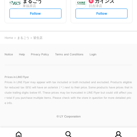
まるごう
カインズ
東福原店
日吉津店
s
s
Follow
Follow
e
e
t
t
f
f
o
o
l
l
l
l
o
o
Home
まるごう
皆生店
w
w
Notice
Help
Privacy Policy
Terms and Conditions
Login
Prices in LINE Flyer
Prices in LINE Flyer may appear with tax included or both included and excluded. Products eligible
for reduced tax (8%) will have an asterisk (＊) next to their price. Some products have prices that in
clude trailing digits below ¥1. These prices may be truncated in LINE Flyer but could still affect you
r total if you purchase multiple items. Please check with the store in question for more detailed pric
e info.
©
LY Corporation