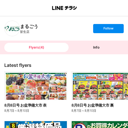
B
r
a
n
まるごう
c
s
Follow
h
e
皆生店
T
t
o
f
p
o
l
l
Flyers
(
4
)
Info
o
w
Latest flyers
8月8日号 お盆準備大市 表
8月8日号 お盆準備大市 裏
8月7日
～
8月10日
8月7日
～
8月10日