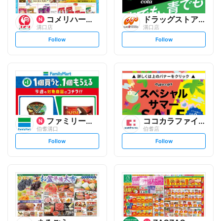
コメリハード&グリーン
ドラッグストアウェルネス
溝口店
溝口店
s
s
Follow
Follow
e
e
t
t
f
f
o
o
l
l
l
l
o
o
w
w
ファミリーマート
ココカラファイン
伯耆溝口
伯耆店
s
s
Follow
Follow
e
e
t
t
f
f
o
o
l
l
l
l
o
o
w
w