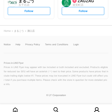
まるごう
ZAGZAG
五千石店
道笑町店
s
s
Follow
Follow
e
e
t
t
f
f
o
o
l
l
l
l
o
o
Home
まるごう
溝口店
w
w
Notice
Help
Privacy Policy
Terms and Conditions
Login
Prices in LINE Flyer
Prices in LINE Flyer may appear with tax included or both included and excluded. Products eligible
for reduced tax (8%) will have an asterisk (＊) next to their price. Some products have prices that in
clude trailing digits below ¥1. These prices may be truncated in LINE Flyer but could still affect you
r total if you purchase multiple items. Please check with the store in question for more detailed pric
e info.
©
LY Corporation