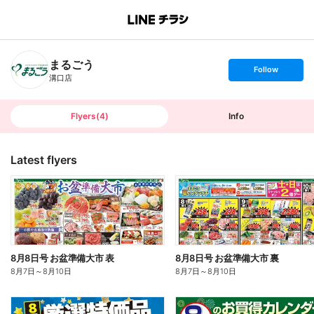
B
r
a
n
まるごう
c
s
Follow
h
e
溝口店
T
t
o
f
p
o
l
l
Flyers
(
4
)
Info
o
w
Latest flyers
8月8日号 お盆準備大市 表
8月8日号 お盆準備大市 裏
8月7日
～
8月10日
8月7日
～
8月10日