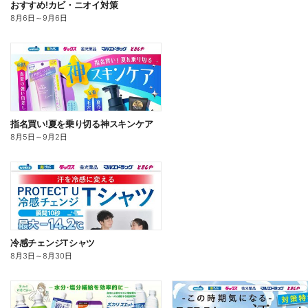
おすすめ!カビ・ニオイ対策
8月6日
～
9月6日
指名買い!夏を乗り切る神スキンケア
8月5日
～
9月2日
冷感チェンジTシャツ
8月3日
～
8月30日