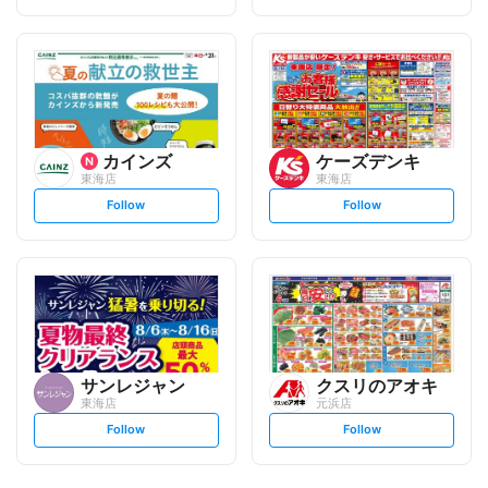
t
t
f
f
o
o
l
l
l
l
o
o
w
w
カインズ
ケーズデンキ
東海店
東海店
s
s
Follow
Follow
e
e
t
t
f
f
o
o
l
l
l
l
o
o
w
w
サンレジャン
クスリのアオキ
東海店
元浜店
s
s
Follow
Follow
e
e
t
t
f
f
o
o