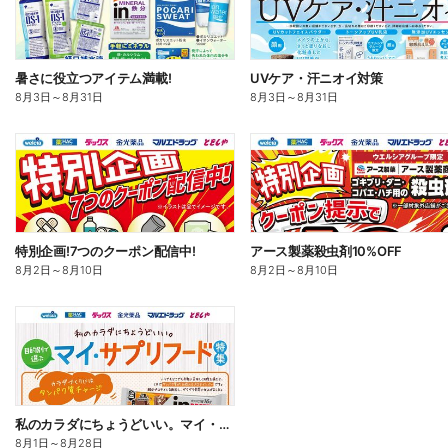
暑さに役立つアイテム満載!
UVケア・汗ニオイ対策
8月3日
～
8月31日
8月3日
～
8月31日
特別企画!7つのクーポン配信中!
アース製薬殺虫剤10%OFF
8月2日
～
8月10日
8月2日
～
8月10日
私のカラダにちょうどいい。マイ・サプリフード
8月1日
～
8月28日