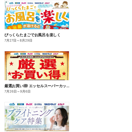
びっくらたまごでお風呂を楽しく
7月27日
～
8月29日
厳選お買い得! エッセルスーパーカップ
7月26日
～
9月6日