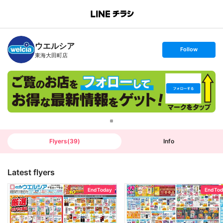
B
r
a
n
ウエルシア
c
s
Follow
h
e
東海大田町店
T
t
o
f
p
o
l
l
o
w
Flyers
(
39
)
Info
Latest flyers
End Today
End To