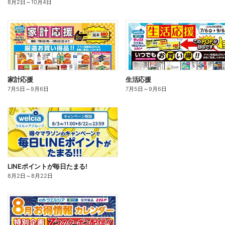
8月2日
～
10月4日
家計応援
生活応援
7月5日
～
9月6日
7月5日
～
9月6日
LINEポイントが毎日たまる!
8月2日
～
8月22日