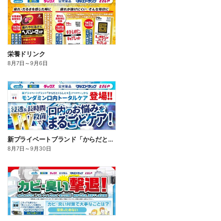
栄養ドリンク
8月7日
～
9月6日
新プライベートブランド「からだとくらしに+1(プラスワン)」よりモンダミン口内トータルケア登場!
8月7日
～
9月30日