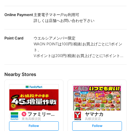
Online Payment
主要電子マネー/Pay利用可
詳しくは店舗へお問い合わせ下さい
Point Card
ウエルシアメンバー限定
WAON POINTは100円(税抜)お買上げごとに1ポイン
ト、
Vポイントは200円(税抜)お買上げごとに1ポイント進
呈致します。
ポイントが付かない商品もございます。
Nearby Stores
ファミリーマート
ヤマナカ
東海高横須賀
高横須賀店
s
s
Follow
Follow
e
e