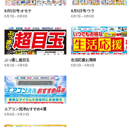
8月5日号:オモテ
8月5日号:ウラ
8月7日
～
8月9日
8月7日
～
8月9日
ぶっ通し超目玉
生活応援お買得
8月2日
～
9月6日
8月2日
～
9月6日
エアコン洗浄おすすめ4選
8月8日
～
8月31日