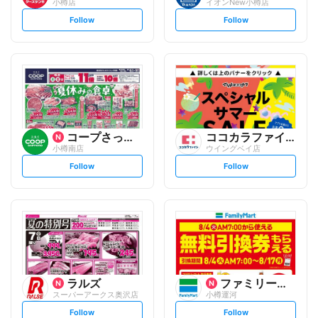
小樽店
イオンNew小樽店
s
s
Follow
Follow
e
e
t
t
f
f
o
o
l
l
l
l
o
o
w
w
コープさっぽろ
ココカラファイン
小樽南店
ウイングベイ店
s
s
Follow
Follow
e
e
t
t
f
f
o
o
l
l
l
l
o
o
w
w
ラルズ
ファミリーマート
スーパーアークス奥沢店
小樽運河
s
s
Follow
Follow