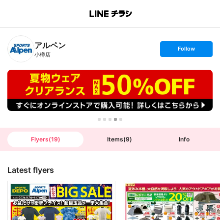
B
r
a
n
アルペン
c
s
Follow
h
e
小樽店
T
t
o
f
p
o
l
l
o
w
Flyers
(
19
)
Items
(
9
)
Info
Latest flyers