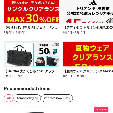
【残りわずか!売り切れごめん! サンダルクリアランス MAX30%OFF】
8月6日
～
8月16日
8月6日
～
8月16日
【TIGORA 大きくひらく50Lダッフルバッグ】
8月6日
～
8月20日
8月6日
～
8月20日
Recommended items
All
Tomorrow(Fri)
2d from now(Sat)
on sale