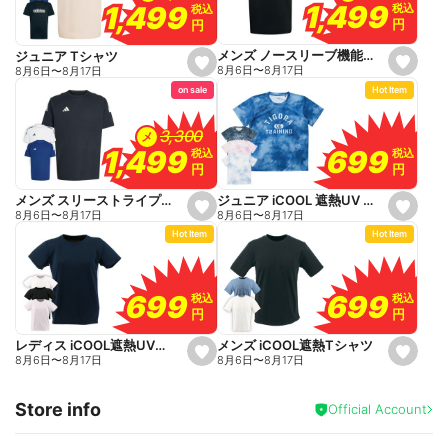
o
1,499
1,499
1,499
1,499
税込
税込
税込
税込
r
r
円
円
円
円
i
i
t
t
e
e
メンズ ノースリーブ機能シャツ
ジュニア Tシャツ
s
s
8月6日
〜
8月17日
8月6日
〜
8月17日
e
e
on sale
Hot Item
t
t
f
f
a
a
v
v
3,300
3,300
メ
o
o
699
699
1,499
1,499
税込
税込
税込
税込
r
r
円
円
円
円
i
i
t
t
e
e
ジュニア iCOOL 遮熱UV Tシャツ
メンズ スリーストライプス機能Tシャツ
s
s
8月6日
〜
8月17日
8月6日
〜
8月17日
e
e
Hot Item
Hot Item
t
t
f
f
a
a
v
v
o
o
699
699
699
699
税込
税込
税込
税込
r
r
円
円
円
円
i
i
t
t
e
e
メンズ iCOOL遮熱Tシャツ
レディス iCOOL遮熱UVカットTシャツ
s
s
8月6日
〜
8月17日
8月6日
〜
8月17日
e
e
t
t
f
f
Store info
a
a
Official Account
v
v
o
o
r
r