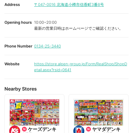
i
i
Address
〒047-0016
北海道小樽市信香町3番8号
t
t
e
e
Opening hours
10:00~20:00
最新の営業日時はホームぺージでご確認ください。
Phone Number
0134-25-3440
Website
https://store.alpen-group.jp/Form/RealShop/ShopD
etail.aspx?rsid=0641
Nearby Stores
ケーズデンキ
ヤマダデンキ