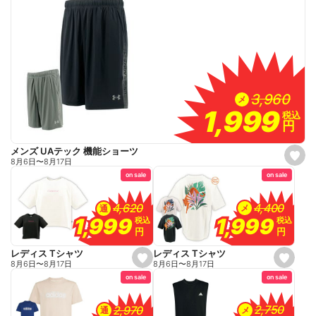
3,960
3,960
メ
1,999
1,999
税込
税込
円
円
メンズ UAテック 機能ショーツ
s
8月6日
〜
8月17日
e
on sale
on sale
t
f
a
v
4,400
4,400
4,620
4,620
メ
通
o
1,999
1,999
1,999
1,999
税込
税込
税込
税込
r
円
円
円
円
i
t
e
レディス Tシャツ
レディス Tシャツ
s
s
8月6日
〜
8月17日
8月6日
〜
8月17日
e
e
on sale
on sale
t
t
f
f
a
a
v
v
2,750
2,750
2,970
2,970
メ
通
o