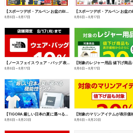
【スポーツデポ・アルペン お盆のBIG SALE!】
8月6日
～
8月17日
8月6日
～
8月17日
【ノースフェイス ウェア・バッグ 表示価格からさらに10%OFF】
8月6日
～
8月17日
8月6日
～
8月17日
【TIGORA 厳しい日本の夏に選べる機能性インナー】
8月6日
～
8月20日
8月6日
～
8月20日