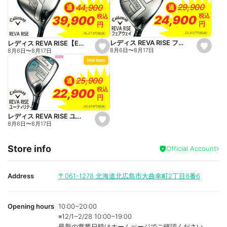
a
a
29,900
29,900
44,900
44,900
通
通
v
v
o
o
税込
税込
税込
税込
24,900
24,900
39,900
39,900
r
r
円
円
円
円
i
i
t
t
22,637
円
(税抜)
36,273
円
(税抜)
e
e
レディス REVA RISE フェアウェイ【ELDIO 40 for Callaway】
レディス REVA RISE【ELDIO 40 for Callaway】
s
s
8月6日
〜
8月17日
8月6日
〜
8月17日
e
e
Hot Item
t
t
f
f
a
a
25,900
25,900
通
v
v
o
o
税込
税込
22,900
22,900
r
r
円
円
i
i
t
t
20,819
円
(税抜)
e
e
レディス REVA RISE ユーティリティ【ELDIO 40 for Callaway】
s
8月6日
〜
8月17日
e
t
f
Store info
a
Official Account
v
o
r
i
Address
〒061-1278
北海道北広島市大曲幸町2丁目8番6
t
e
Opening hours
10:00~20:00
※12/1~2/28 10:00~19:00
最新の営業日時はホームぺージでご確認ください。