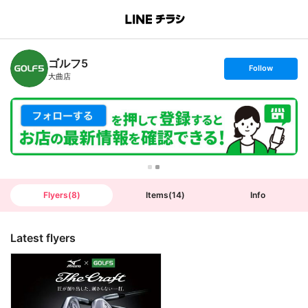
B
r
a
n
ゴルフ5
c
s
Follow
h
e
大曲店
T
t
o
f
p
o
l
l
o
w
Flyers
(
8
)
Items
(
14
)
Info
Latest flyers