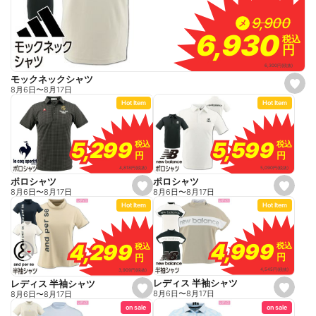
9,900
9,900
メ
6,930
6,930
税込
税込
円
円
6,300
円
(税抜)
モックネックシャツ
s
8月6日
〜
8月17日
e
Hot Item
Hot Item
t
f
a
v
o
5,599
5,599
5,299
5,299
税込
税込
税込
税込
r
円
円
円
円
i
t
5,090
円
(税抜)
4,818
円
(税抜)
e
ポロシャツ
ポロシャツ
s
s
8月6日
〜
8月17日
8月6日
〜
8月17日
e
e
Hot Item
Hot Item
t
t
f
f
a
a
v
v
o
o
4,999
4,999
4,299
4,299
税込
税込
税込
税込
r
r
円
円
円
円
i
i
t
t
4,545
円
(税抜)
3,909
円
(税抜)
e
e
レディス 半袖シャツ
レディス 半袖シャツ
s
s
8月6日
〜
8月17日
8月6日
〜
8月17日
e
e
on sale
on sale
t
t