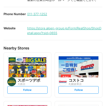
Phone Number
011-377-1252
Website
https://store.alpen-group.jp/Form/RealShop/ShopD
etail.aspx?rsid=0655
Nearby Stores
スポーツデポ
コストコ
大曲店
札幌倉庫店
s
s
Follow
Follow
e
e
t
t
f
f
o
o
l
l
l
l