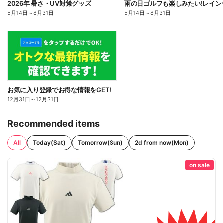
2026年 暑さ・UV対策グッズ
5月14日
～
8月31日
5月14日
～
8月31日
お気に入り登録でお得な情報をGET!
12月31日
～
12月31日
Recommended items
All
Today(Sat)
Tomorrow(Sun)
2d from now(Mon)
on sale