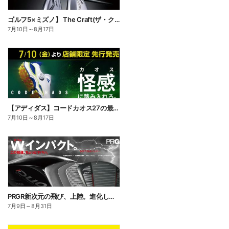
ゴルフ5×ミズノ】 The Craft(ザ・クラフト)匠が削り出した、刺さらない一打。
7月10日
～
8月17日
【アディダス】コードカオス27の最新作がさらなる快適性を備えて登場
7月10日
～
8月17日
PRGR新次元の飛び、上陸。進化したドライバー「RS DUO」誕生!
7月9日
～
8月31日