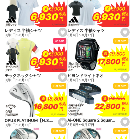
f
f
a
a
9,900
9,900
9,900
9,900
メ
メ
v
v
o
o
6,930
6,930
6,930
6,930
税込
税込
税込
税込
r
r
円
円
円
円
i
i
t
t
6,300
円
(税抜)
6,300
円
(税抜)
e
e
レディス 半袖シャツ
レディス 半袖シャツ
s
s
8月6日
〜
8月17日
8月6日
〜
8月17日
e
e
on sale
Hot Item
t
t
f
f
a
a
19,800
19,800
9,900
9,900
通
メ
v
v
o
o
6,930
6,930
税込
税込
税込
税込
17,800
17,800
r
r
円
円
円
円
i
i
t
t
16,182
円
(税抜)
6,300
円
(税抜)
e
e
ビヨンドライトネオ
モックネックシャツ
s
s
8月6日
〜
8月17日
8月6日
〜
8月17日
e
e
Hot Item
Hot Item
t
t
f
f
a
a
24,800
24,800
18,800
18,800
通
通
v
v
o
o
税込
税込
税込
税込
22,800
22,800
16,800
16,800
r
r
円
円
円
円
i
i
t
t
20,728
円
(税抜)
15,273
円
(税抜)
e
e
Ai-ONE Square 2 Square MAX
OPUS PLATINUM【N.S.PRO 950NEO】
s
s
8月6日
〜
8月17日
8月6日
〜
8月17日
e
e
Hot Item
Hot Item
t
t
f
f