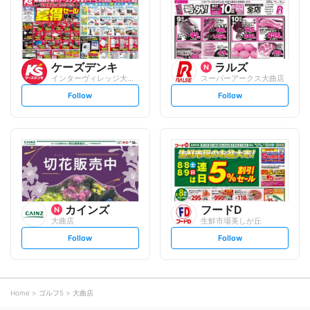
o
o
w
w
ケーズデンキ
ラルズ
インターヴィレッジ大曲店
スーパーアークス大曲店
s
s
Follow
Follow
e
e
t
t
f
f
o
o
l
l
l
l
o
o
w
w
カインズ
フードD
大曲店
生鮮市場美しが丘
s
s
Follow
Follow
e
e
t
t
f
f
o
o
l
l
l
l
o
o
Home
ゴルフ5
大曲店
w
w