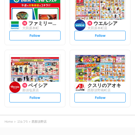
ファミリーマート
ウエルシア
大田原本町
大田原本町店
s
s
Follow
Follow
e
e
t
t
f
f
o
o
l
l
l
l
o
o
w
w
ベイシア
クスリのアオキ
那須塩原店
西那須野南町店
s
s
Follow
Follow
e
e
t
t
f
f
o
o
l
l
l
l
o
o
Home
ゴルフ5
西那須野店
w
w