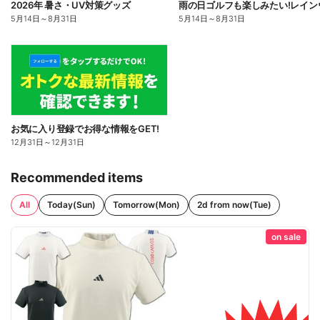
2026年 暑さ・UV対策グッズ
5月14日
～
8月31日
5月14日
～
8月31日
お気に入り登録でお得な情報をGET!
12月31日
～
12月31日
Recommended items
All
Today(Sun)
Tomorrow(Mon)
2d from now(Tue)
on sale