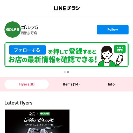
B
r
a
n
ゴルフ5
c
s
Follow
h
e
西那須野店
T
t
o
f
p
o
l
l
o
w
Flyers
(
8
)
Items
(
14
)
Info
Latest flyers