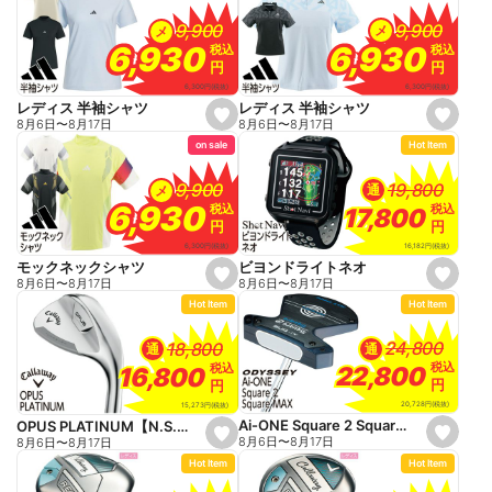
f
f
a
a
9,900
9,900
9,900
9,900
メ
メ
v
v
o
o
6,930
6,930
6,930
6,930
税込
税込
税込
税込
r
r
円
円
円
円
i
i
t
t
6,300
円
(税抜)
6,300
円
(税抜)
e
e
レディス 半袖シャツ
レディス 半袖シャツ
s
s
8月6日
〜
8月17日
8月6日
〜
8月17日
e
e
on sale
Hot Item
t
t
f
f
a
a
19,800
19,800
9,900
9,900
通
メ
v
v
o
o
6,930
6,930
税込
税込
税込
税込
17,800
17,800
r
r
円
円
円
円
i
i
t
t
16,182
円
(税抜)
6,300
円
(税抜)
e
e
ビヨンドライトネオ
モックネックシャツ
s
s
8月6日
〜
8月17日
8月6日
〜
8月17日
e
e
Hot Item
Hot Item
t
t
f
f
a
a
24,800
24,800
18,800
18,800
通
通
v
v
o
o
税込
税込
税込
税込
22,800
22,800
16,800
16,800
r
r
円
円
円
円
i
i
t
t
20,728
円
(税抜)
15,273
円
(税抜)
e
e
Ai-ONE Square 2 Square MAX
OPUS PLATINUM【N.S.PRO 950NEO】
s
s
8月6日
〜
8月17日
8月6日
〜
8月17日
e
e
Hot Item
Hot Item
t
t
f
f