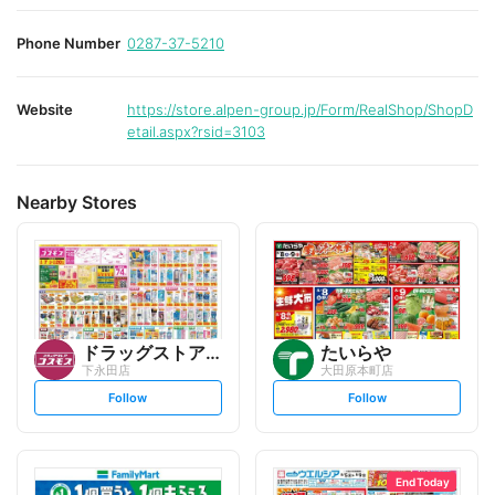
Phone Number
0287-37-5210
Website
https://store.alpen-group.jp/Form/RealShop/ShopD
etail.aspx?rsid=3103
Nearby Stores
ドラッグストアコスモス
たいらや
下永田店
大田原本町店
s
s
Follow
Follow
e
e
t
t
f
f
o
o
l
l
l
l
o
o
End Today
w
w