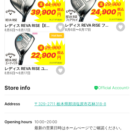
a
a
29,900
29,900
44,900
44,900
通
通
v
v
o
o
税込
税込
税込
税込
24,900
24,900
39,900
39,900
r
r
円
円
円
円
i
i
t
t
22,637
円
(税抜)
36,273
円
(税抜)
e
e
レディス REVA RISE フェアウェイ【ELDIO 40 for Callaway】
レディス REVA RISE【ELDIO 40 for Callaway】
s
s
8月6日
〜
8月17日
8月6日
〜
8月17日
e
e
Hot Item
t
t
f
f
a
a
25,900
25,900
通
v
v
o
o
税込
税込
22,900
22,900
r
r
円
円
i
i
t
t
20,819
円
(税抜)
e
e
レディス REVA RISE ユーティリティ【ELDIO 40 for Callaway】
s
8月6日
〜
8月17日
e
t
f
Store info
a
Official Account
v
o
r
i
Address
〒329-2711
栃木県那須塩原市石林318-8
t
e
Opening hours
10:00~20:00
最新の営業日時はホームぺージでご確認ください。