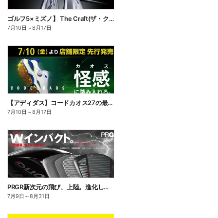
ゴルフ5×ミズノ】 The Craft(ザ・クラフト)匠が削り出した、刺さらない一打。
7月10日
～
8月17日
【アディダス】コードカオス27の最新作がさらなる快適性を備えて登場
7月10日
～
8月17日
PRGR新次元の飛び、上陸。進化したドライバー「RS DUO」誕生!
7月9日
～
8月31日