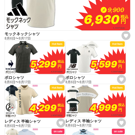
9,900
9,900
メ
6,930
6,930
税込
税込
円
円
6,300
円
(税抜)
モックネックシャツ
s
8月6日
〜
8月17日
e
Hot Item
Hot Item
t
f
a
v
o
5,599
5,599
5,299
5,299
税込
税込
税込
税込
r
円
円
円
円
i
t
5,090
円
(税抜)
4,818
円
(税抜)
e
ポロシャツ
ポロシャツ
s
s
8月6日
〜
8月17日
8月6日
〜
8月17日
e
e
Hot Item
Hot Item
t
t
f
f
a
a
v
v
o
o
4,999
4,999
4,299
4,299
税込
税込
税込
税込
r
r
円
円
円
円
i
i
t
t
4,545
円
(税抜)
3,909
円
(税抜)
e
e
レディス 半袖シャツ
レディス 半袖シャツ
s
s
8月6日
〜
8月17日
8月6日
〜
8月17日
e
e
on sale
on sale
t
t