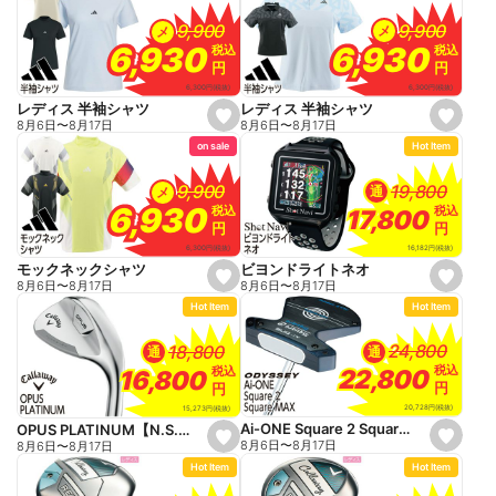
f
f
a
a
9,900
9,900
9,900
9,900
メ
メ
v
v
o
o
6,930
6,930
6,930
6,930
税込
税込
税込
税込
r
r
円
円
円
円
i
i
t
t
6,300
円
(税抜)
6,300
円
(税抜)
e
e
レディス 半袖シャツ
レディス 半袖シャツ
s
s
8月6日
〜
8月17日
8月6日
〜
8月17日
e
e
on sale
Hot Item
t
t
f
f
a
a
19,800
19,800
9,900
9,900
通
メ
v
v
o
o
6,930
6,930
税込
税込
税込
税込
17,800
17,800
r
r
円
円
円
円
i
i
t
t
16,182
円
(税抜)
6,300
円
(税抜)
e
e
ビヨンドライトネオ
モックネックシャツ
s
s
8月6日
〜
8月17日
8月6日
〜
8月17日
e
e
Hot Item
Hot Item
t
t
f
f
a
a
24,800
24,800
18,800
18,800
通
通
v
v
o
o
税込
税込
税込
税込
22,800
22,800
16,800
16,800
r
r
円
円
円
円
i
i
t
t
20,728
円
(税抜)
15,273
円
(税抜)
e
e
Ai-ONE Square 2 Square MAX
OPUS PLATINUM【N.S.PRO 950NEO】
s
s
8月6日
〜
8月17日
8月6日
〜
8月17日
e
e
Hot Item
Hot Item
t
t
f
f