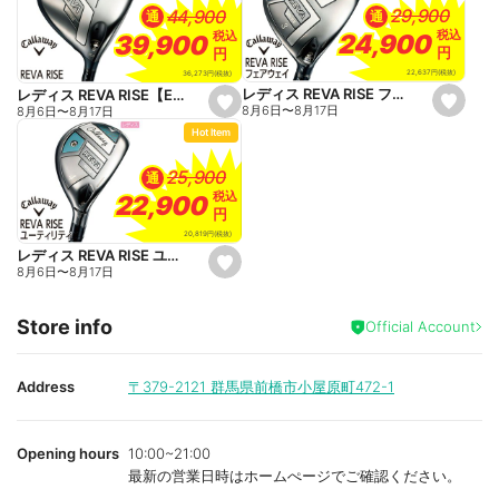
a
a
29,900
29,900
44,900
44,900
通
通
v
v
o
o
税込
税込
税込
税込
24,900
24,900
39,900
39,900
r
r
円
円
円
円
i
i
t
t
22,637
円
(税抜)
36,273
円
(税抜)
e
e
レディス REVA RISE フェアウェイ【ELDIO 40 for Callaway】
レディス REVA RISE【ELDIO 40 for Callaway】
s
s
8月6日
〜
8月17日
8月6日
〜
8月17日
e
e
Hot Item
t
t
f
f
a
a
25,900
25,900
通
v
v
o
o
税込
税込
22,900
22,900
r
r
円
円
i
i
t
t
20,819
円
(税抜)
e
e
レディス REVA RISE ユーティリティ【ELDIO 40 for Callaway】
s
8月6日
〜
8月17日
e
t
f
Store info
a
Official Account
v
o
r
i
Address
〒379-2121
群馬県前橋市小屋原町472-1
t
e
Opening hours
10:00~21:00
最新の営業日時はホームぺージでご確認ください。