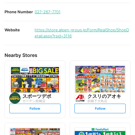
Phone Number
027-267-7701
Website
https://store.alpen-group.jp/Form/RealShop/ShopD
etail.aspx?rsid=3116
Nearby Stores
スポーツデポ
クスリのアオキ
ガーデン前橋店
前橋下大島店
s
s
Follow
Follow
e
e
t
t
f
f
o
o
l
l
l
l
o
o
w
w