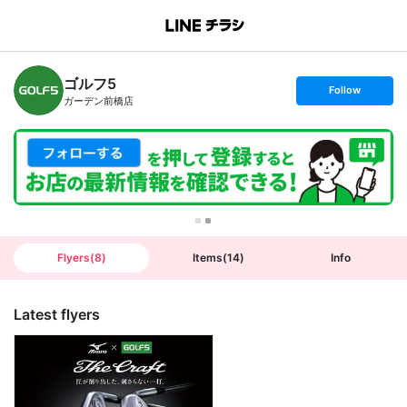
B
r
a
n
ゴルフ5
c
s
Follow
h
e
ガーデン前橋店
T
t
o
f
p
o
l
l
o
w
Flyers
(
8
)
Items
(
14
)
Info
Latest flyers