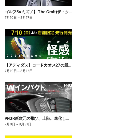
ゴルフ5×ミズノ】 The Craft(ザ・クラフト)匠が削り出した、刺さらない一打。
7月10日
～
8月17日
【アディダス】コードカオス27の最新作がさらなる快適性を備えて登場
7月10日
～
8月17日
PRGR新次元の飛び、上陸。進化したドライバー「RS DUO」誕生!
7月9日
～
8月31日