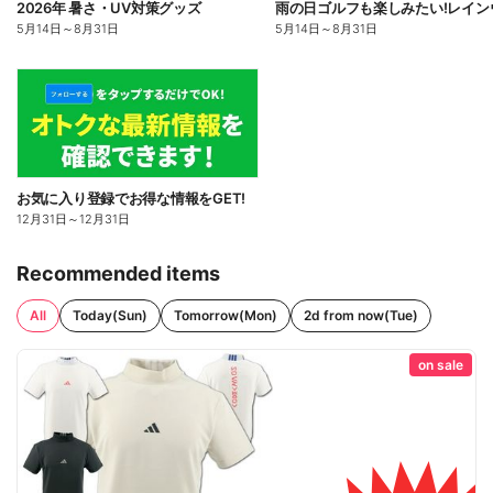
2026年 暑さ・UV対策グッズ
5月14日
～
8月31日
5月14日
～
8月31日
お気に入り登録でお得な情報をGET!
12月31日
～
12月31日
Recommended items
All
Today(Sun)
Tomorrow(Mon)
2d from now(Tue)
on sale