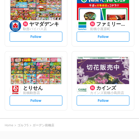
ヤマダデンキ
ファミリーマート
駒形バイパス店
前橋小屋原町
s
s
Follow
Follow
e
e
t
t
f
f
o
o
l
l
l
l
o
o
w
w
とりせん
カインズ
前橋駒形店
カインズ前橋小島田店
s
s
Follow
Follow
e
e
t
t
f
f
o
o
l
l
l
l
o
o
Home
ゴルフ5
ガーデン前橋店
w
w