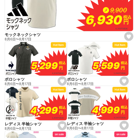
9,900
9,900
メ
6,930
6,930
税込
税込
円
円
6,300
円
(税抜)
モックネックシャツ
s
8月6日
〜
8月17日
e
Hot Item
Hot Item
t
f
a
v
o
5,599
5,599
5,299
5,299
税込
税込
税込
税込
r
円
円
円
円
i
t
5,090
円
(税抜)
4,818
円
(税抜)
e
ポロシャツ
ポロシャツ
s
s
8月6日
〜
8月17日
8月6日
〜
8月17日
e
e
Hot Item
Hot Item
t
t
f
f
a
a
v
v
o
o
4,999
4,999
4,299
4,299
税込
税込
税込
税込
r
r
円
円
円
円
i
i
t
t
4,545
円
(税抜)
3,909
円
(税抜)
e
e
レディス 半袖シャツ
レディス 半袖シャツ
s
s
8月6日
〜
8月17日
8月6日
〜
8月17日
e
e
on sale
on sale
t
t