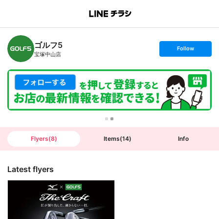
B
r
a
n
ゴルフ5
c
s
Follow
h
e
宝塚中山店
T
t
o
f
p
o
l
l
o
w
Flyers
(
8
)
Items
(
14
)
Info
Latest flyers