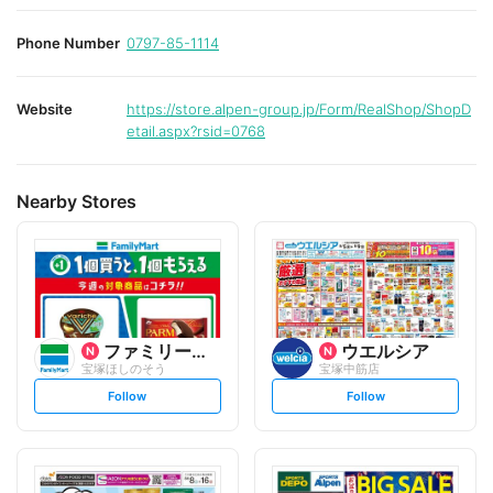
Phone Number
0797-85-1114
Website
https://store.alpen-group.jp/Form/RealShop/ShopD
etail.aspx?rsid=0768
Nearby Stores
ファミリーマート
ウエルシア
宝塚ほしのそう
宝塚中筋店
s
s
Follow
Follow
e
e
t
t
f
f
o
o
l
l
l
l
o
o
w
w