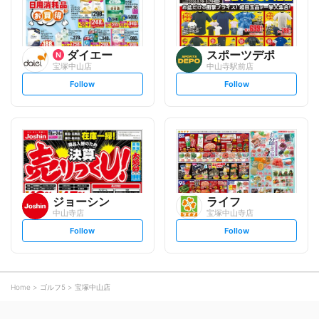
ダイエー
スポーツデポ
宝塚中山店
中山寺駅前店
s
s
Follow
Follow
e
e
t
t
f
f
o
o
l
l
l
l
o
o
w
w
ジョーシン
ライフ
中山寺店
宝塚中山寺店
s
s
Follow
Follow
e
e
t
t
f
f
o
o
l
l
l
l
o
o
Home
ゴルフ5
宝塚中山店
w
w