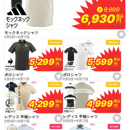
9,900
9,900
メ
6,930
6,930
税込
税込
円
円
6,300
円
(税抜)
モックネックシャツ
s
8月6日
〜
8月17日
e
Hot Item
Hot Item
t
f
a
v
o
5,599
5,599
5,299
5,299
税込
税込
税込
税込
r
円
円
円
円
i
t
5,090
円
(税抜)
4,818
円
(税抜)
e
ポロシャツ
ポロシャツ
s
s
8月6日
〜
8月17日
8月6日
〜
8月17日
e
e
Hot Item
Hot Item
t
t
f
f
a
a
v
v
o
o
4,999
4,999
4,299
4,299
税込
税込
税込
税込
r
r
円
円
円
円
i
i
t
t
4,545
円
(税抜)
3,909
円
(税抜)
e
e
レディス 半袖シャツ
レディス 半袖シャツ
s
s
8月6日
〜
8月17日
8月6日
〜
8月17日
e
e
on sale
on sale
t
t