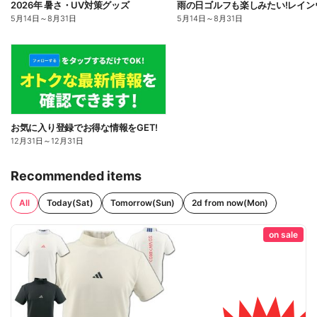
2026年 暑さ・UV対策グッズ
5月14日
～
8月31日
5月14日
～
8月31日
お気に入り登録でお得な情報をGET!
12月31日
～
12月31日
Recommended items
All
Today(Sat)
Tomorrow(Sun)
2d from now(Mon)
on sale