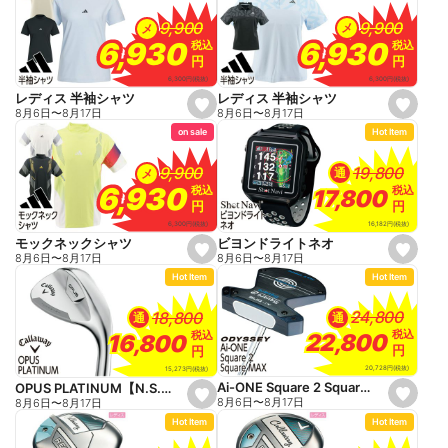
f
f
a
a
9,900
9,900
9,900
9,900
メ
メ
v
v
o
o
6,930
6,930
6,930
6,930
税込
税込
税込
税込
r
r
円
円
円
円
i
i
t
t
6,300
円
(税抜)
6,300
円
(税抜)
e
e
レディス 半袖シャツ
レディス 半袖シャツ
s
s
8月6日
〜
8月17日
8月6日
〜
8月17日
e
e
on sale
Hot Item
t
t
f
f
a
a
19,800
19,800
9,900
9,900
通
メ
v
v
o
o
6,930
6,930
税込
税込
税込
税込
17,800
17,800
r
r
円
円
円
円
i
i
t
t
16,182
円
(税抜)
6,300
円
(税抜)
e
e
ビヨンドライトネオ
モックネックシャツ
s
s
8月6日
〜
8月17日
8月6日
〜
8月17日
e
e
Hot Item
Hot Item
t
t
f
f
a
a
24,800
24,800
18,800
18,800
通
通
v
v
o
o
税込
税込
税込
税込
22,800
22,800
16,800
16,800
r
r
円
円
円
円
i
i
t
t
20,728
円
(税抜)
15,273
円
(税抜)
e
e
Ai-ONE Square 2 Square MAX
OPUS PLATINUM【N.S.PRO 950NEO】
s
s
8月6日
〜
8月17日
8月6日
〜
8月17日
e
e
Hot Item
Hot Item
t
t
f
f