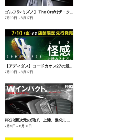
ゴルフ5×ミズノ】 The Craft(ザ・クラフト)匠が削り出した、刺さらない一打。
7月10日
～
8月17日
【アディダス】コードカオス27の最新作がさらなる快適性を備えて登場
7月10日
～
8月17日
PRGR新次元の飛び、上陸。進化したドライバー「RS DUO」誕生!
7月9日
～
8月31日