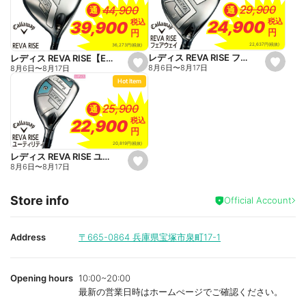
a
a
29,900
29,900
44,900
44,900
通
通
v
v
o
o
税込
税込
税込
税込
24,900
24,900
39,900
39,900
r
r
円
円
円
円
i
i
t
t
22,637
円
(税抜)
36,273
円
(税抜)
e
e
レディス REVA RISE フェアウェイ【ELDIO 40 for Callaway】
レディス REVA RISE【ELDIO 40 for Callaway】
s
s
8月6日
〜
8月17日
8月6日
〜
8月17日
e
e
Hot Item
t
t
f
f
a
a
25,900
25,900
通
v
v
o
o
税込
税込
22,900
22,900
r
r
円
円
i
i
t
t
20,819
円
(税抜)
e
e
レディス REVA RISE ユーティリティ【ELDIO 40 for Callaway】
s
8月6日
〜
8月17日
e
t
f
Store info
a
Official Account
v
o
r
i
Address
〒665-0864
兵庫県宝塚市泉町17-1
t
e
Opening hours
10:00~20:00
最新の営業日時はホームぺージでご確認ください。