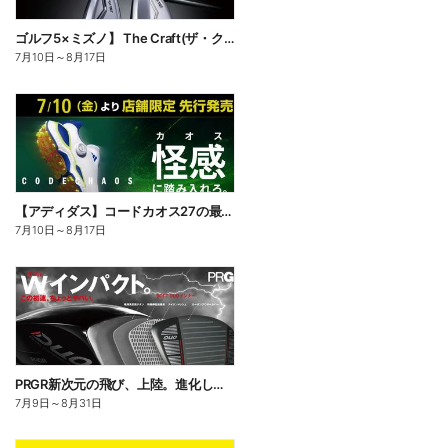
ゴルフ5×ミズノ】 The Craft(ザ・クラフト)匠が削り出した、刺さらない一打。
7月10日
～
8月17日
【アディダス】コードカオス27の最新作がさらなる快適性を備えて登場
7月10日
～
8月17日
PRGR新次元の飛び、上陸。進化したドライバー「RS DUO」誕生!
7月9日
～
8月31日