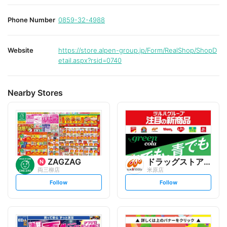
Phone Number
0859-32-4988
Website
https://store.alpen-group.jp/Form/RealShop/ShopD
etail.aspx?rsid=0740
Nearby Stores
ZAGZAG
ドラッグストアウェルネス
両三柳店
米原店
s
s
Follow
Follow
e
e
t
t
f
f
o
o
l
l
l
l
o
o
w
w