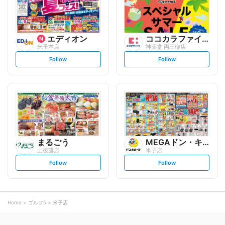
エディオン
ココカラファイン
米子本店
神薬堂 両三柳店
s
s
Follow
Follow
e
e
t
t
f
f
o
o
l
l
l
l
o
o
w
w
まるごう
MEGAドン・キホーテ
上後藤店
米子店
s
s
Follow
Follow
e
e
t
t
f
f
o
o
l
l
l
l
o
o
Home
ゴルフ5
米子店
w
w