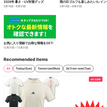
2026年 暑さ・UV対策グッズ
5月14日
～
8月31日
5月14日
～
8月31日
お気に入り登録でお得な情報をGET!
12月31日
～
12月31日
Recommended items
All
Today(Sun)
Tomorrow(Mon)
2d from now(Tue)
on sale