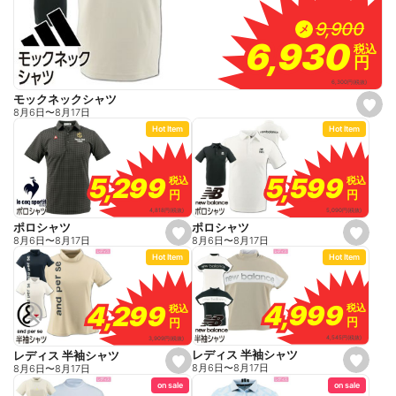
9,900
9,900
メ
6,930
6,930
税込
税込
円
円
6,300
円
(税抜)
モックネックシャツ
s
8月6日
〜
8月17日
e
Hot Item
Hot Item
t
f
a
v
o
5,599
5,599
5,299
5,299
税込
税込
税込
税込
r
円
円
円
円
i
t
5,090
円
(税抜)
4,818
円
(税抜)
e
ポロシャツ
ポロシャツ
s
s
8月6日
〜
8月17日
8月6日
〜
8月17日
e
e
Hot Item
Hot Item
t
t
f
f
a
a
v
v
o
o
4,999
4,999
4,299
4,299
税込
税込
税込
税込
r
r
円
円
円
円
i
i
t
t
4,545
円
(税抜)
3,909
円
(税抜)
e
e
レディス 半袖シャツ
レディス 半袖シャツ
s
s
8月6日
〜
8月17日
8月6日
〜
8月17日
e
e
on sale
on sale
t
t