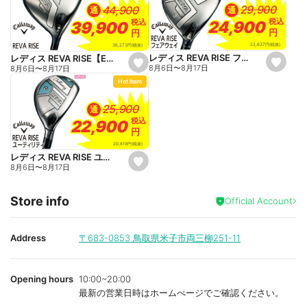
a
a
29,900
29,900
44,900
44,900
通
通
v
v
o
o
税込
税込
税込
税込
24,900
24,900
39,900
39,900
r
r
円
円
円
円
i
i
t
t
22,637
円
(税抜)
36,273
円
(税抜)
e
e
レディス REVA RISE フェアウェイ【ELDIO 40 for Callaway】
レディス REVA RISE【ELDIO 40 for Callaway】
s
s
8月6日
〜
8月17日
8月6日
〜
8月17日
e
e
Hot Item
t
t
f
f
a
a
25,900
25,900
通
v
v
o
o
税込
税込
22,900
22,900
r
r
円
円
i
i
t
t
20,819
円
(税抜)
e
e
レディス REVA RISE ユーティリティ【ELDIO 40 for Callaway】
s
8月6日
〜
8月17日
e
t
f
Store info
a
Official Account
v
o
r
i
Address
〒683-0853
鳥取県米子市両三柳251-11
t
e
Opening hours
10:00~20:00
最新の営業日時はホームぺージでご確認ください。