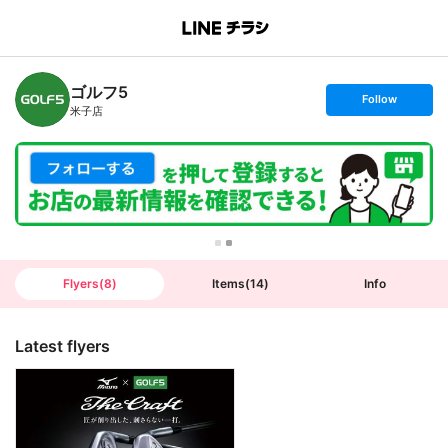
B
r
a
n
ゴルフ5
c
s
Follow
h
e
米子店
T
t
o
f
p
o
l
l
o
w
Flyers
(
8
)
Items
(
14
)
Info
Latest flyers