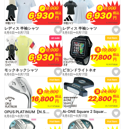
f
f
a
a
9,900
9,900
9,900
9,900
メ
メ
v
v
o
o
6,930
6,930
6,930
6,930
税込
税込
税込
税込
r
r
円
円
円
円
i
i
t
t
6,300
円
(税抜)
6,300
円
(税抜)
e
e
レディス 半袖シャツ
レディス 半袖シャツ
s
s
8月6日
〜
8月17日
8月6日
〜
8月17日
e
e
on sale
Hot Item
t
t
f
f
a
a
19,800
19,800
9,900
9,900
通
メ
v
v
o
o
6,930
6,930
税込
税込
税込
税込
17,800
17,800
r
r
円
円
円
円
i
i
t
t
16,182
円
(税抜)
6,300
円
(税抜)
e
e
ビヨンドライトネオ
モックネックシャツ
s
s
8月6日
〜
8月17日
8月6日
〜
8月17日
e
e
Hot Item
Hot Item
t
t
f
f
a
a
24,800
24,800
18,800
18,800
通
通
v
v
o
o
税込
税込
税込
税込
22,800
22,800
16,800
16,800
r
r
円
円
円
円
i
i
t
t
20,728
円
(税抜)
15,273
円
(税抜)
e
e
Ai-ONE Square 2 Square MAX
OPUS PLATINUM【N.S.PRO 950NEO】
s
s
8月6日
〜
8月17日
8月6日
〜
8月17日
e
e
Hot Item
Hot Item
t
t
f
f