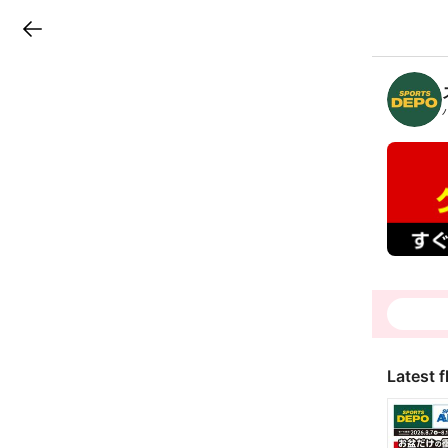
LINEチラシ
B
r
a
n
c
h
T
o
p
Latest f