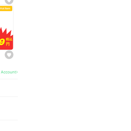
s
e
Hot Item
t
f
a
v
o
r
i
t
9
9
e
税込
税込
円
円
s
e
t
f
a
l Account
v
o
r
i
t
e