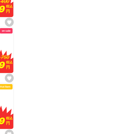
,400
,400
t
99
99
税込
税込
e
円
円
s
e
on sale
t
f
a
v
o
r
i
,750
,750
t
99
99
e
税込
税込
円
円
s
e
Hot Item
t
f
a
v
o
r
i
t
9
9
e
税込
税込
円
円