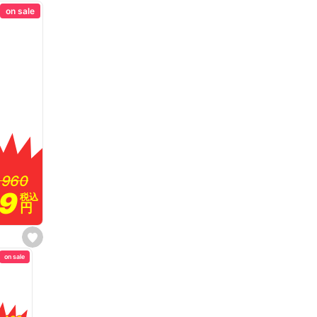
on sale
,960
,960
99
99
税込
税込
円
円
s
e
on sale
t
f
a
v
o
r
i