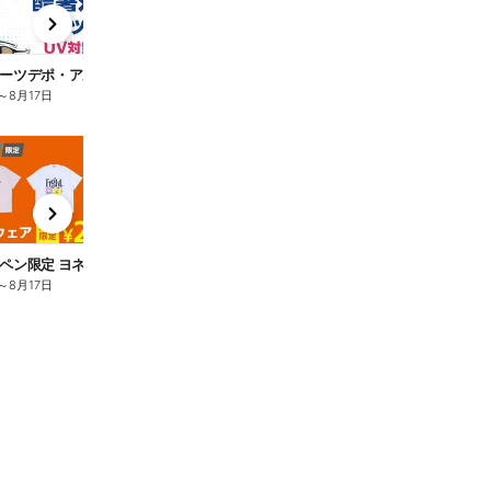
x
e
n
【スポーツデポ・アルペン お盆のBIG SALE!】
～
8月17日
t
x
e
n
【アルペン限定 ヨネックス 対象ウェア期間限定￥2,999(税込)】
～
8月17日