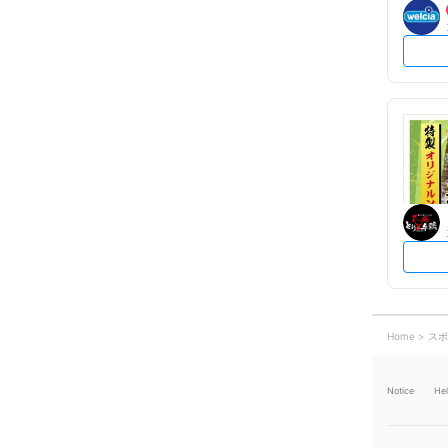
Home
スポ
Notice
He