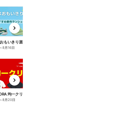
t
x
e
n
【夏はおもいきり楽しく走ろう! おすすめ新作ランシュー】
～
8月16日
t
x
e
n
GORA 均一クリアランス】
【アルペンアウトドアーズ 放射冷却生地の遮熱日傘 GoodsPress Award大賞受賞】
～
8月20日
8月6日
～
8月20日
8