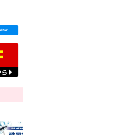
ollow
t