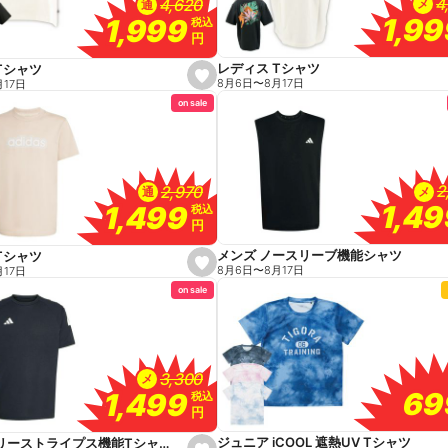
4
4
4,620
4,620
メ
通
1,9
1,9
1,999
1,999
税込
税込
円
円
レディス Tシャツ
Tシャツ
s
8月6日
〜
8月17日
月17日
e
on sale
t
f
a
v
o
r
i
2
2
2,970
2,970
メ
通
t
1,4
1,4
1,499
1,499
e
税込
税込
円
円
メンズ ノースリーブ機能シャツ
Tシャツ
s
8月6日
〜
8月17日
月17日
e
on sale
t
f
a
v
o
r
i
3,300
3,300
メ
t
69
69
1,499
1,499
e
税込
税込
円
円
ジュニア iCOOL 遮熱UV Tシャツ
メンズ スリーストライプス機能Tシャツ