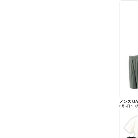
メンズ U
8月6日
〜
8