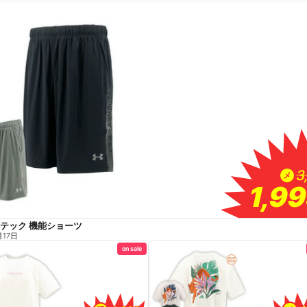
3
3
メ
1,9
1,9
Aテック 機能ショーツ
月17日
on sale