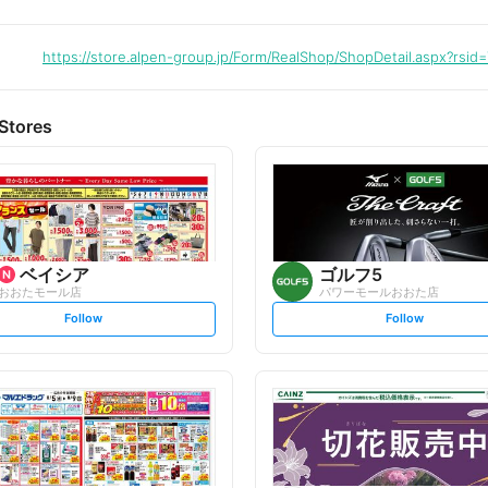
https://store.alpen-group.jp/Form/RealShop/ShopDetail.aspx?rsid
Stores
ベイシア
ゴルフ5
おおたモール店
パワーモールおおた店
s
s
Follow
Follow
e
e
t
t
f
f
o
o
l
l
l
l
o
o
w
w