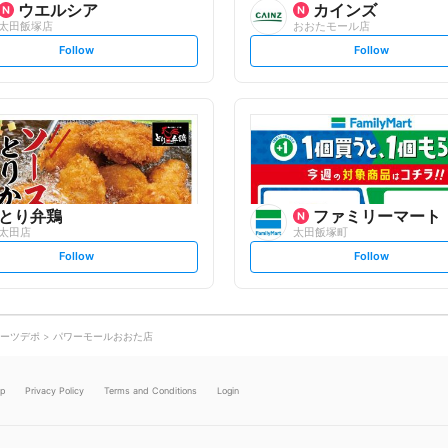
ウエルシア
カインズ
太田飯塚店
おおたモール店
s
s
Follow
Follow
e
e
t
t
f
f
o
o
l
l
l
l
o
o
w
w
とり弁鶏
ファミリーマート
太田店
太田飯塚町
s
s
Follow
Follow
e
e
t
t
f
f
o
o
l
l
l
l
o
o
ーツデポ
パワーモールおおた店
w
w
lp
Privacy Policy
Terms and Conditions
Login