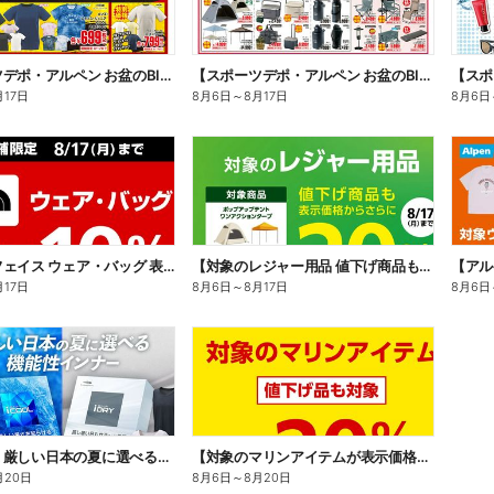
【スポーツデポ・アルペン お盆のBIG SALE!】
【スポーツデポ・アルペン お盆のBIG SALE!】
月17日
8月6日
～
8月17日
8月6日
【ノースフェイス ウェア・バッグ 表示価格からさらに10%OFF】
【対象のレジャー用品 値下げ商品も表示価格からさらに20%OFF】
月17日
8月6日
～
8月17日
8月6日
【TIGORA 厳しい日本の夏に選べる機能性インナー】
【対象のマリンアイテムが表示価格からさらに20%OFF 値下げ品も対象】
月20日
8月6日
～
8月20日