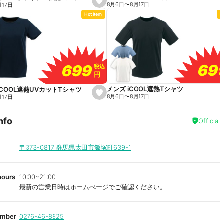
s
8月6日
〜
8月17日
月17日
e
Hot Item
t
f
a
v
o
r
i
t
69
69
699
699
e
税込
税込
円
円
メンズ iCOOL遮熱Tシャツ
iCOOL遮熱UVカットTシャツ
s
8月6日
〜
8月17日
月17日
e
t
f
nfo
a
Officia
v
o
r
i
〒373-0817
群馬県太田市飯塚町639-1
t
e
hours
10:00~21:00
最新の営業日時はホームぺージでご確認ください。
umber
0276-46-8825