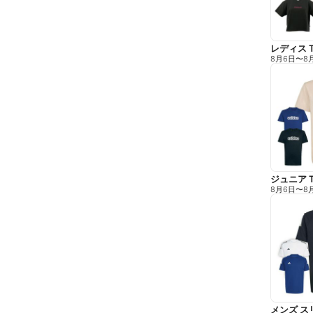
レディス 
8月6日
〜
8
ジュニア 
8月6日
〜
8