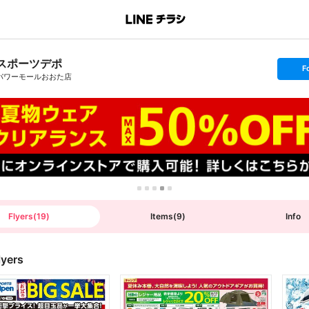
スポーツデポ
s
F
e
パワーモールおおた店
t
f
o
l
l
o
w
Flyers
(
19
)
Items
(
9
)
Info
lyers