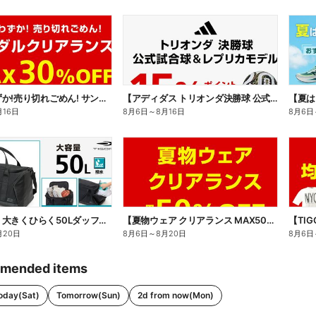
【残りわずか!売り切れごめん! サンダルクリアランス MAX30%OFF】
【アディダス トリオンダ決勝球 公式試合球&レプリカモデル 15%ポイント還元】
月16日
8月6日
～
8月16日
8月6日
【TIGORA 大きくひらく50Lダッフルバッグ】
【夏物ウェア クリアランス MAX50%OFF】
【TI
月20日
8月6日
～
8月20日
8月6日
mended items
oday(Sat)
Tomorrow(Sun)
2d from now(Mon)