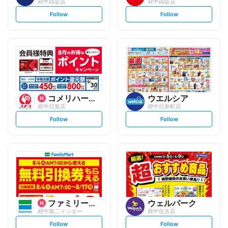
府中四谷店
府中四谷店
s
s
Follow
Follow
e
e
t
t
f
f
o
o
l
l
l
l
o
o
w
w
コメリハード&グリーン
ウエルシア
府中日新店
府中日新町店
s
s
Follow
Follow
e
e
t
t
f
f
o
o
l
l
l
l
o
o
w
w
ファミリーマート
ウェルパーク
府中第二インター
府中住吉店
s
s
Follow
Follow