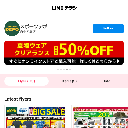
B
r
a
n
スポーツデポ
c
s
Follow
h
e
府中四谷店
T
t
o
f
p
o
l
l
o
w
Flyers
(
19
)
Items
(
9
)
Info
Latest flyers