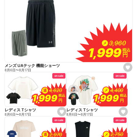
3,960
3,960
メ
1,999
1,999
税込
税込
円
円
メンズ UAテック 機能ショーツ
s
8月6日
〜
8月17日
e
on sale
on sale
t
f
a
v
4,400
4,400
4,620
4,620
メ
通
o
1,999
1,999
1,999
1,999
税込
税込
税込
税込
r
円
円
円
円
i
t
e
レディス Tシャツ
レディス Tシャツ
s
s
8月6日
〜
8月17日
8月6日
〜
8月17日
e
e
on sale
on sale
t
t
f
f
a
a
v
v
2,750
2,750
2,970
2,970
メ
通
o