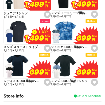
o
1,499
1,499
1,499
1,499
税込
税込
税込
税込
r
r
円
円
円
円
i
i
t
t
e
e
メンズ ノースリーブ機能シャツ
ジュニア Tシャツ
s
s
8月6日
〜
8月17日
8月6日
〜
8月17日
e
e
on sale
Hot Item
t
t
f
f
a
a
v
v
3,300
3,300
メ
o
o
699
699
1,499
1,499
税込
税込
税込
税込
r
r
円
円
円
円
i
i
t
t
e
e
ジュニア iCOOL 遮熱UV Tシャツ
メンズ スリーストライプス機能Tシャツ
s
s
8月6日
〜
8月17日
8月6日
〜
8月17日
e
e
Hot Item
Hot Item
t
t
f
f
a
a
v
v
o
o
699
699
699
699
税込
税込
税込
税込
r
r
円
円
円
円
i
i
t
t
e
e
メンズ iCOOL遮熱Tシャツ
レディス iCOOL遮熱UVカットTシャツ
s
s
8月6日
〜
8月17日
8月6日
〜
8月17日
e
e
t
t
f
f
Store info
a
a
Official Account
v
v
o
o
r
r