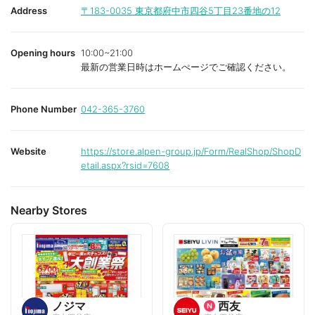
i
i
Address
〒183-0035
東京都府中市四谷5丁目23番地の12
t
t
e
e
Opening hours
10:00~21:00
最新の営業日時はホームぺージでご確認ください。
Phone Number
042-365-3760
Website
https://store.alpen-group.jp/Form/RealShop/ShopD
etail.aspx?rsid=7608
Nearby Stores
ノジマ
西友