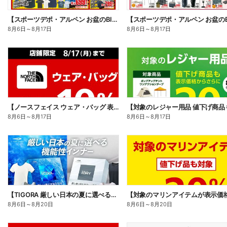
【スポーツデポ・アルペン お盆のBIG SALE!】
8月6日
～
8月17日
8月6日
～
8月17日
【ノースフェイス ウェア・バッグ 表示価格からさらに10%OFF】
8月6日
～
8月17日
8月6日
～
8月17日
【TIGORA 厳しい日本の夏に選べる機能性インナー】
8月6日
～
8月20日
8月6日
～
8月20日