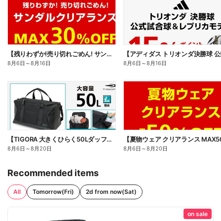
【残りわずか!売り切れごめん! サンダルクリアランス MAX30%OFF】
8月6日
～
8月16日
8月6日
～
8月16日
【TIGORA 大きくひらく50Lダッフルバッグ】
8月6日
～
8月20日
8月6日
～
8月20日
Recommended items
All
Tomorrow(Fri)
2d from now(Sat)
on sale