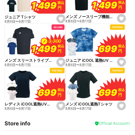
o
1,499
1,499
1,499
1,499
税込
税込
税込
税込
r
r
円
円
円
円
i
i
t
t
e
e
メンズ ノースリーブ機能シャツ
ジュニア Tシャツ
s
s
8月6日
〜
8月17日
8月6日
〜
8月17日
e
e
on sale
Hot Item
t
t
f
f
a
a
v
v
3,300
3,300
メ
o
o
699
699
1,499
1,499
税込
税込
税込
税込
r
r
円
円
円
円
i
i
t
t
e
e
ジュニア iCOOL 遮熱UV Tシャツ
メンズ スリーストライプス機能Tシャツ
s
s
8月6日
〜
8月17日
8月6日
〜
8月17日
e
e
Hot Item
Hot Item
t
t
f
f
a
a
v
v
o
o
699
699
699
699
税込
税込
税込
税込
r
r
円
円
円
円
i
i
t
t
e
e
メンズ iCOOL遮熱Tシャツ
レディス iCOOL遮熱UVカットTシャツ
s
s
8月6日
〜
8月17日
8月6日
〜
8月17日
e
e
t
t
f
f
Store info
a
a
Official Account
v
v
o
o
r
r