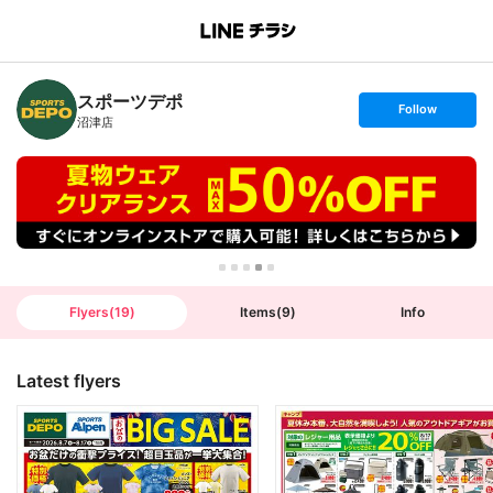
B
r
a
n
スポーツデポ
c
s
Follow
h
e
沼津店
T
t
o
f
p
o
l
l
o
w
Flyers
(
19
)
Items
(
9
)
Info
Latest flyers