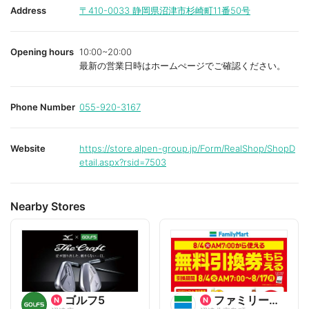
i
i
Address
〒410-0033
静岡県沼津市杉崎町11番50号
t
t
e
e
Opening hours
10:00~20:00
最新の営業日時はホームぺージでご確認ください。
Phone Number
055-920-3167
Website
https://store.alpen-group.jp/Form/RealShop/ShopD
etail.aspx?rsid=7503
Nearby Stores
ゴルフ5
ファミリーマート