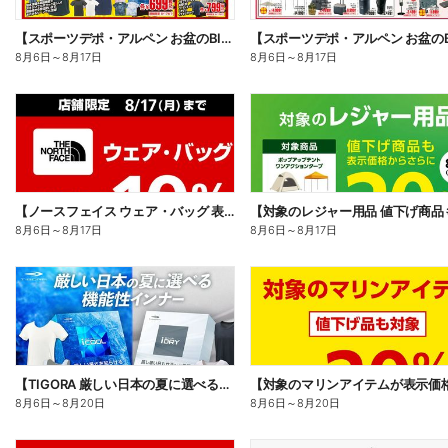
【スポーツデポ・アルペン お盆のBIG SALE!】
8月6日
～
8月17日
8月6日
～
8月17日
【ノースフェイス ウェア・バッグ 表示価格からさらに10%OFF】
8月6日
～
8月17日
8月6日
～
8月17日
【TIGORA 厳しい日本の夏に選べる機能性インナー】
8月6日
～
8月20日
8月6日
～
8月20日