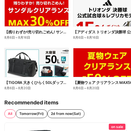
【残りわずか!売り切れごめん! サンダルクリアランス MAX30%OFF】
8月6日
～
8月16日
8月6日
～
8月16日
【TIGORA 大きくひらく50Lダッフルバッグ】
8月6日
～
8月20日
8月6日
～
8月20日
Recommended items
All
Tomorrow(Fri)
2d from now(Sat)
on sale