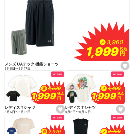
3,960
3,960
メ
1,999
1,999
税込
税込
円
円
メンズ UAテック 機能ショーツ
s
8月6日
〜
8月17日
e
on sale
on sale
t
f
a
v
4,400
4,400
4,620
4,620
メ
通
o
1,999
1,999
1,999
1,999
税込
税込
税込
税込
r
円
円
円
円
i
t
e
レディス Tシャツ
レディス Tシャツ
s
s
8月6日
〜
8月17日
8月6日
〜
8月17日
e
e
on sale
on sale
t
t
f
f
a
a
v
v
2,750
2,750
2,970
2,970
メ
通
o